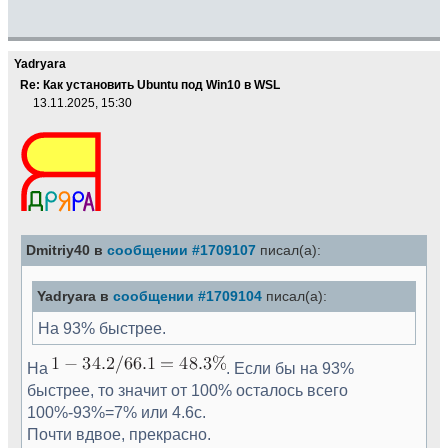
Yadryara
Re: Как установить Ubuntu под Win10 в WSL
13.11.2025, 15:30
Dmitriy40 в
сообщении #1709107
писал(а):
Yadryara в
сообщении #1709104
писал(а):
На 93% быстрее.
На
. Если бы на 93%
быстрее, то значит от 100% осталось всего
100%-93%=7% или 4.6с.
Почти вдвое, прекрасно.