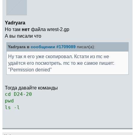
Yadryara
Но там
нет
файла wrest-2.gp
А вы писали что
Yadryara в
сообщении #1709089
писал(а):
Ну так я его уже скопировал. Кстати из mc не
удаётся его посмотреть. mc то же самое пишет:
"Permission denied"
Тогда давайте команды
cd D24-20
pwd
ls -l