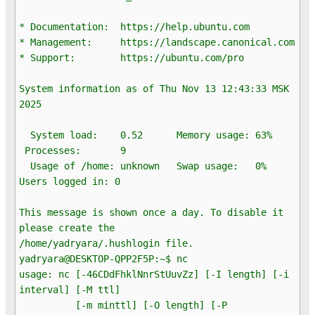
* Documentation: https://help.ubuntu.com
* Management: https://landscape.canonical.com
* Support: https://ubuntu.com/pro
System information as of Thu Nov 13 12:43:33 MSK
2025
System load: 0.52 Memory usage: 63%
Processes: 9
Usage of /home: unknown Swap usage: 0%
Users logged in: 0
This message is shown once a day. To disable it
please create the
/home/yadryara/.hushlogin file.
yadryara@DESKTOP-QPP2F5P:~$ nc
usage: nc [-46CDdFhklNnrStUuvZz] [-I length] [-i
interval] [-M ttl]
[-m minttl] [-O length] [-P