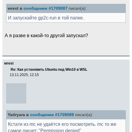
wrest в
сообщении #1709087
писал(а):
И запускайте gp2c-run в той папке.
А я разве в какой-то другой запускал?
wrest
Re: Как установить Ubuntu под Win10 в WSL
13.11.2025, 12:15
Yadryara в
сообщении #1709089
писал(а):
Кстати из mc не удаётся его посмотреть. mc то же
самое пишет: "Permission denied"