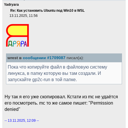
Yadryara
Re: Как установить Ubuntu под Win10 в WSL
13.11.2025, 11:56
wrest в
сообщении #1709087
писал(а):
Пока что копируйте файл в файловую систему
линукса, в папку которую вы там создали. И
запускайте gp2c-run в той папке.
Ну так я его уже скопировал. Кстати из mc не удаётся
его посмотреть. mc то же самое пишет: "Permission
denied"
-- 13.11.2025, 12:09 --