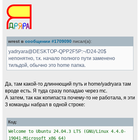
wrest в
сообщении #1709090
писал(а):
yadryara@DESKTOP-QPP2F5P:~/D24-20$
непонятно, т.к. начало полного пути заменено
тильдой, обычно это home папка.
Да, там какой-то длиннющий путь и home/yadryara там
вроде есть. Я туда сразу попадаю через mc.
А затем, так как копипаста почему-то не работала, я эти
3 команды набрал в одной строке:
Код:
Welcome to Ubuntu 24.04.3 LTS (GNU/Linux 4.4.0-
19041-Microsoft x86_64)