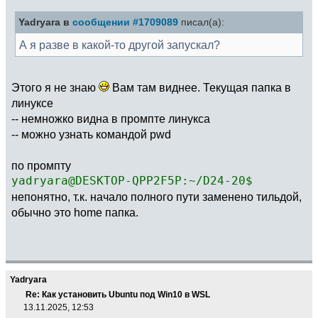
Yadryara в
сообщении #1709089
писал(а):
А я разве в какой-то другой запускал?
Этого я не знаю
Вам там виднее. Текущая папка в
линуксе
-- немножко видна в промпте линукса
-- можно узнать командой pwd
по промпту
yadryara@DESKTOP-QPP2F5P:~/D24-20$
непонятно, т.к. начало полного пути заменено тильдой,
обычно это home папка.
Yadryara
Re: Как установить Ubuntu под Win10 в WSL
13.11.2025, 12:53