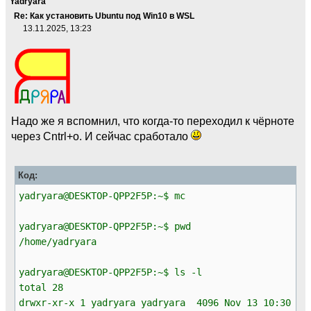
Yadryara
Re: Как установить Ubuntu под Win10 в WSL
13.11.2025, 13:23
Надо же я вспомнил, что когда-то переходил к чёрноте
через Cntrl+o. И сейчас сработало
Код:
yadryara@DESKTOP-QPP2F5P:~$ mc
yadryara@DESKTOP-QPP2F5P:~$ pwd
/home/yadryara
yadryara@DESKTOP-QPP2F5P:~$ ls -l
total 28
drwxr-xr-x 1 yadryara yadryara 4096 Nov 13 10:30