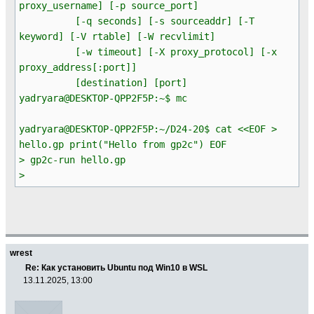
proxy_username] [-p source_port]
[-q seconds] [-s sourceaddr] [-T
keyword] [-V rtable] [-W recvlimit]
[-w timeout] [-X proxy_protocol] [-x
proxy_address[:port]]
[destination] [port]
yadryara@DESKTOP-QPP2F5P:~$ mc
yadryara@DESKTOP-QPP2F5P:~/D24-20$ cat <<EOF >
hello.gp print("Hello from gp2c") EOF
> gp2c-run hello.gp
>
wrest
Re: Как установить Ubuntu под Win10 в WSL
13.11.2025, 13:00