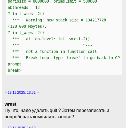
parisize = 8000000, primelimit = 500000,
nbthreads = 12
? init_wrest_2()
*** Warning: new stack size = 134217728
(128.000 Mbytes).
? init_wrest-2()
*** at top-level: init_wrest-2()
*** ^---
*** not a function in function call
*** Break loop: type 'break' to go back to GP
prompt
break>
-- 13.11.2025, 13:51 --
wrest
Ну что, надо удалить quit ? Затем перезаписать и
попробовать компилить заново?
-- 13.11.2025, 14:13 --