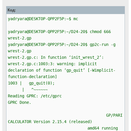
Код:
yadryara@DESKTOP-QPP2F5P:~$ mc
yadryara@DESKTOP-QPP2F5P:~/D24-20$ chmod 666
wrest-2.gp
yadryara@DESKTOP-QPP2F5P:~/D24-20$ gp2c-run -g
wrest-2.gp
wrest-2.gp.c: In function ‘init_wrest_2’:
wrest-2.gp.c:1003:3: warning: implicit
declaration of function ‘gp_quit’ [-Wimplicit-
function-declaration]
1003 | gp_quit(0);
| ^~~~~~~
Reading GPRC: /etc/gprc
GPRC Done.
GP/PARI
CALCULATOR Version 2.15.4 (released)
amd64 running