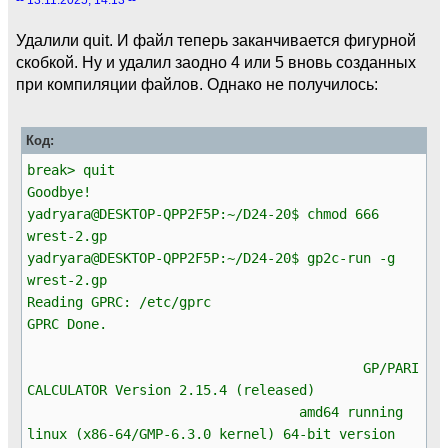
Удалили quit. И файл теперь заканчивается фигурной
скобкой. Ну и удалил заодно 4 или 5 вновь созданных
при компиляции файлов. Однако не получилось:
Код:
break> quit
Goodbye!
yadryara@DESKTOP-QPP2F5P:~/D24-20$ chmod 666
wrest-2.gp
yadryara@DESKTOP-QPP2F5P:~/D24-20$ gp2c-run -g
wrest-2.gp
Reading GPRC: /etc/gprc
GPRC Done.
GP/PARI
CALCULATOR Version 2.15.4 (released)
amd64 running
linux (x86-64/GMP-6.3.0 kernel) 64-bit version