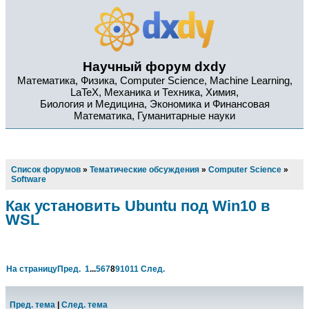
Научный форум dxdy
Математика, Физика, Computer Science, Machine Learning,
LaTeX, Механика и Техника, Химия,
Биология и Медицина, Экономика и Финансовая
Математика, Гуманитарные науки
Список форумов
»
Тематические обсуждения
»
Computer Science
»
Software
Как установить Ubuntu под Win10 в
WSL
На страницу
Пред.
1
...
5
6
7
8
9
10
11
След.
Пред. тема
|
След. тема