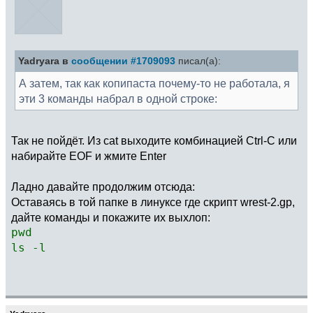
Yadryara в
сообщении #1709093
писал(а):
А затем, так как копипаста почему-то не работала, я
эти 3 команды набрал в одной строке:
Так не пойдёт. Из cat выходите комбинацией Ctrl-C или
набирайте EOF и жмите Enter
Ладно давайте продолжим отсюда:
Оставаясь в той папке в линуксе где скрипт wrest-2.gp,
дайте команды и покажите их выхлоп:
pwd
ls -l