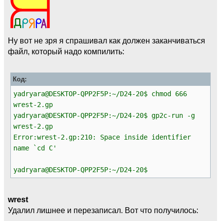
Ну вот не зря я спрашивал как должен заканчиваться
файл, который надо компилить:
Код:
yadryara@DESKTOP-QPP2F5P:~/D24-20$ chmod 666
wrest-2.gp
yadryara@DESKTOP-QPP2F5P:~/D24-20$ gp2c-run -g
wrest-2.gp
Error:wrest-2.gp:210: Space inside identifier
name `cd C'
yadryara@DESKTOP-QPP2F5P:~/D24-20$
wrest
Удалил лишнее и перезаписал. Вот что получилось: