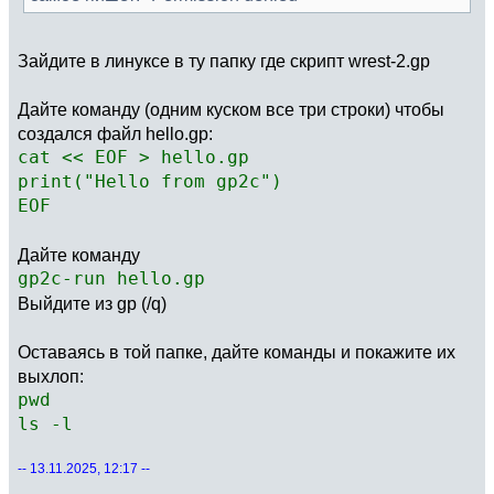
Зайдите в линуксе в ту папку где скрипт wrest-2.gp
Дайте команду (одним куском все три строки) чтобы
создался файл hello.gp:
cat << EOF > hello.gp
print("Hello from gp2c")
EOF
Дайте команду
gp2c-run hello.gp
Выйдите из gp (/q)
Оставаясь в той папке, дайте команды и покажите их
выхлоп:
pwd
ls -l
-- 13.11.2025, 12:17 --