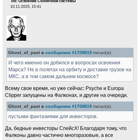
Re: Освоение Солнечной системы
10.11.2025, 15:41
Ghost_of_past в
сообщении #1708819
писал(а):
И чего именно он добился в вопросах освоения
Марса? Не в полетах на орбиту и доставке грузов на
МКС, а в том самом дальнем космосе?
Всему свое время, но уже сейчас: Psyche и Europa
Clipper запущены на Фалконах, и другие на очереди.
Ghost_of_past в
сообщении #1708819
писал(а):
пустыми фантазиями для инвесторов.
Да, бедные инвесторы СпейсХ! Благодаря тому, что
Фалконы давно частично многоразовые, а все