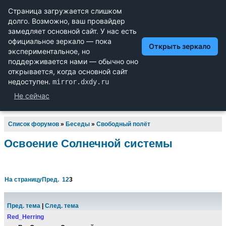
Научный форум dxdy
Математика, Физика, Computer Science, Machine Learning,
LaTeX, Механика и Техника, Химия,
Биология и Медицина, Экономика и Финансовая
Математика, Гуманитарные науки
Список форумов
»
Беседы
»
Свободный полёт
Освоение Солнечной системы
На страницу
Пред.
1
2
3
Пред. тема
|
След. тема
Red_Herring