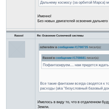
Дальнему космосу (за орбитой Марса) 
Именно!
Без новых двигателей освоения дальнего 
Rasool
Re: Освоение Солнечной системы
ozheredov в
сообщении #1708735
писал(а):
Rasool в
сообщении #1708681
писал(а):
Пофантазируем.... нам придется ждать
Все такие фантазии всегда сводятся к т
расходы (aka "безусловный базовый дох
Имелось в виду то, что в отдаленном бу
Земли.