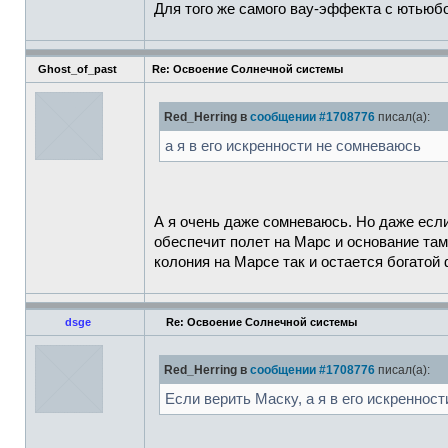
Для того же самого вау-эффекта с ютьюбо
Ghost_of_past
Re: Освоение Солнечной системы
Red_Herring в
сообщении #1708776
писал(а):
а я в его искренности не сомневаюсь
А я очень даже сомневаюсь. Но даже если
обеспечит полет на Марс и основание там 
колония на Марсе так и остается богатой
dsge
Re: Освоение Солнечной системы
Red_Herring в
сообщении #1708776
писал(а):
Если верить Маску, а я в его искреннос