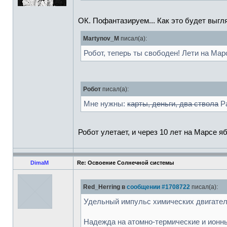
ОК. Пофантазируем... Как это будет выгля
Martynov_M
писал(а):
Робот, теперь ты свободен! Лети на Ма
Робот
писал(а):
Мне нужны:
карты, деньги, два ствола
Ра
Робот улетает, и через 10 лет на Марсе 
DimaM
Re: Освоение Солнечной системы
Red_Herring в
сообщении #1708722
писал(а):
Удельный импульс химических двигателе
Надежда на атомно-термические и ионные