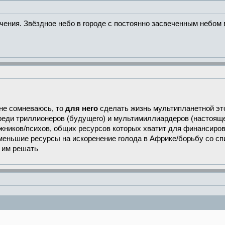
чения. Звёздное небо в городе с постоянно засвеченным небом
 не сомневаюсь, то
для него
сделать жизнь мультипланетной это
реди триллионеров (будущего) и мультимиллиардеров (настояще
жников/психов, общих ресурсов которых хватит для финансирова
 меньшие ресурсы на искоренение голода в Африке/борьбу со сп
о им решать