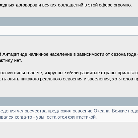
родных договоров и всяких соглашений в этой сфере огромно.
Антарктиде наличное население в зависимости от сезона года о
ктиду нет.
воении сильно легче, и крупные и/или развитые страны прилегают
есть опять никакого реального освоения и заселения, хотя слов 
оведения человечества предложил освоение Океана. Всякие под
вался когда-то - увы, остаются фантастикой.