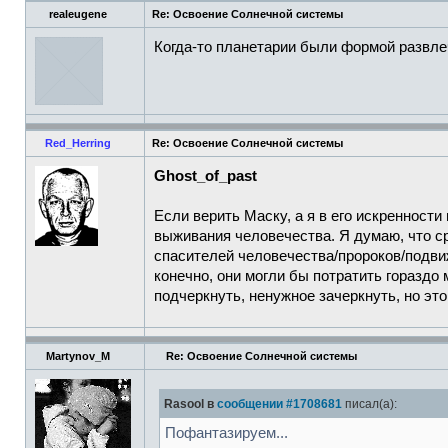
realeugene
Re: Освоение Солнечной системы
Когда-то планетарии были формой развле
Red_Herring
Re: Освоение Солнечной системы
Ghost_of_past
Если верить Маску, а я в его искренности
выживания человечества. Я думаю, что с
спасителей человечества/пророков/подви
конечно, они могли бы потратить гораздо
подчеркнуть, ненужное зачеркнуть, но эт
Martynov_M
Re: Освоение Солнечной системы
Rasool в
сообщении #1708681
писал(а):
Пофантазируем...