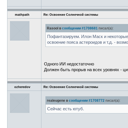
mathpath
Re: Освоение Солнечной системы
Rasool в
сообщении #1708681
писал(а):
Пофантазируем. Илон Маск и некоторые 
освоение пояса астероидов и т.д. - воз
Одного ИИ недостаточно
Должен быть прорыв на всех уровнях - ц
ozheredov
Re: Освоение Солнечной системы
realeugene в
сообщении #1708772
писал(а):
Сейчас есть ютуб.