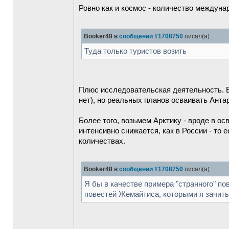
Ровно как и космос - количество междуна
Booker48 в
сообщении #1708750
писал(а):
Туда только туристов возить
Плюс исследовательская деятельность. В 
нет), но реальных планов осваивать Антар
Более того, возьмем Арктику - вроде в ос
интенсивно снижается, как в России - то 
количествах.
Booker48 в
сообщении #1708750
писал(а):
Я бы в качестве примера "странного" п
повестей Жемайтиса, которыми я зачиты