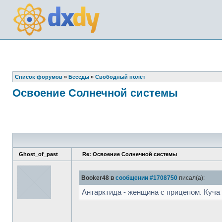
Список форумов
»
Беседы
»
Свободный полёт
Освоение Солнечной системы
Ghost_of_past
Re: Освоение Солнечной системы
Booker48 в
сообщении #1708750
писал(а):
Антарктида - женщина с прицепом. Куча