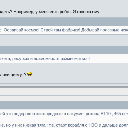
деть? Например, у меня есть робот. Я говорю ему:
рс! Осваивай космос! Строй там фабрики! Добывай полезные ис
кета, ресурсы и возможность размножаться!
яблони цветут?
й это водородно-кислородные в вакууме, рекорд RL10 , 465 сек 
, но у них низкая тяга : т.е. старт корабля с НЗО и дальше дол