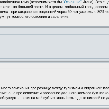
е излюбленная тема (вспомним хотя бы
"Отчаяние"
Игана). Это еще
е хочет по большей части. И в целом глобальный тренд совсем 
циях - при сохранении тенденций через 50 лет уже около 80% ч
ж тут космос, его освоение и заселение.
о моего замечания про разницу между туризмом и миграцией: п
чение, а не про освоение и заселение дальнего космоса (уж нас
обсуждать, - хотя на мой субъективный взгляд это никакой не