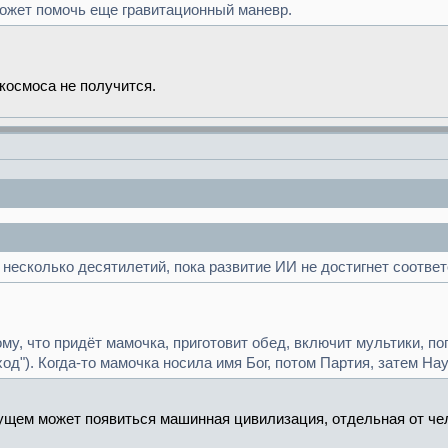
может помочь еще гравитационный маневр.
космоса не получится.
 несколько десятилетий, пока развитие ИИ не достигнет соотве
ому, что придёт мамочка, приготовит обед, включит мультики, п
од"). Когда-то мамочка носила имя Бог, потом Партия, затем На
дущем может появиться машинная цивилизация, отдельная от че