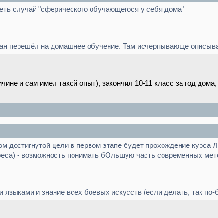
еть случай "сферического обучающегося у себя дома"
ман перешёл на домашнее обучение. Там исчерпывающе описывае
ичине и сам имел такой опыт), закончил 10-11 класс за год дом
ом достигнутой цели в первом этапе будет прохождение курса Ла
реса) - возможность понимать бОльшую часть современных мет
 языками и знание всех боевых искусств (если делать, так по-