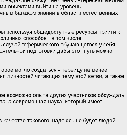
Упреждающе скажу - не очень интересная многим
ыми объектами выйти на уровень
мным багажом знаний в области естественных
 бы используя общедоступные ресурсы прийти к
зличных способов - в том числе
ь случай "сферического обучающегося у себя
оятельной подготовки дабы этот путь можно
торое могло создаться - перейду на менее
я личностей читающих тему этой ветви, а также
кже возможно опыта других участников обсуждать
елана современная наука, который имеет
в качестве такового, надеюсь не будет людей