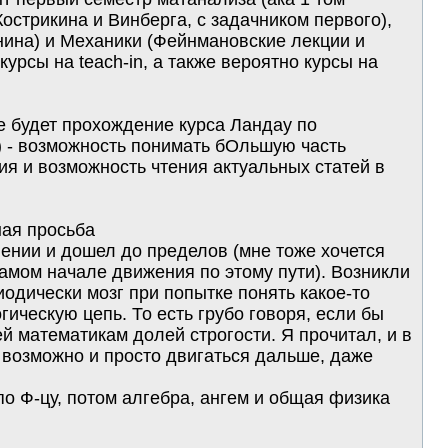
острикина и Винберга, с задачником первого),
нина) и Механики (Фейнмановские лекции и
рсы на teach-in, а также вероятно курсы на
пе будет прохождение курса Ландау по
а) - возможность понимать бОльшую часть
я и возможность чтения актуальных статей в
ная просьба
лении и дошел до пределов (мне тоже хочется
 самом начале движения по этому пути). Возникли
одически мозг при попытке понять какое-то
гическую цепь. То есть грубо говоря, если бы
ей математикам долей строгости. Я прочитал, и в
 возможно и просто двигаться дальше, даже
о Ф-цу, потом алгебра, ангем и общая физика