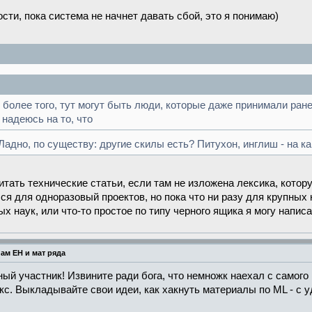
ости, пока система не начнет давать сбой, это я понимаю)
, более того, тут могут быть люди, которые даже принимали ране
 надеюсь на то, что
 Ладно, по существу: другие скилы есть? Питухон, инглиш - на к
итать технические статьи, если там не изложена лексика, котор
лся для одноразовый проектов, но пока что ни разу для крупных
 наук, или что-то простое по типу черного ящика я могу напис
ам ЕН и мат ряда
ный участник! Извините ради бога, что немножк наехал с самого
екс. Выкладывайте свои идеи, как хакнуть материалы по ML - с