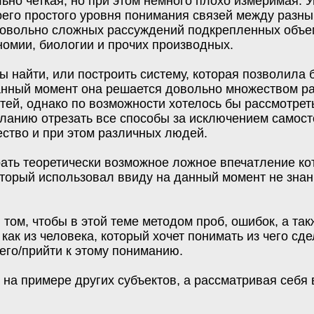
ьно четкая, но при этом немного плохо измеримая. 
оего простого уровня понимания связей между разн
довольно сложных рассуждений подкрепленных объе
ономии, биологии и прочих производных.
ы найти, или построить систему, которая позволила
анный момент она решается довольно множеством ра
тей, однако по возможности хотелось бы рассмотрет
еланию отрезать все способы за исключением самост
ство и при этом различных людей.
рать теоретически возможное ложное впечатление ко
торый использовал ввиду на данный момент не знани
 том, чтобы в этой теме методом проб, ошибок, а та
как из человека, который хочет понимать из чего сд
его/прийти к этому пониманию.
е на примере других субъектов, а рассматривая себя 