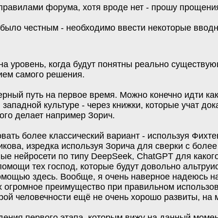
правилами форума, хотя вроде нет - прошу прощения
было честным - необходимо ввести некоторые вводн
 на уровень, когда будут понятны реально существу
ием самого решения.
рный путь на первое время. Можно конечно идти как
западной культуре - через книжки, которые учат док
ого делает например Зорич.
вать более классический вариант - используя Фихте
никова, изредка используя Зорича для сверки с боле
ные нейросети по типу DeepSeek, ChatGPT для како
 помощи тех господ, которые будут довольно альтруис
мощью здесь. Вообще, я очень наверное надеюсь на 
х огромное преимущество при правильном использов
рой человечности ещё не очень хорошо развиты, на 
ния первого этапа, которым вижу на данный момент