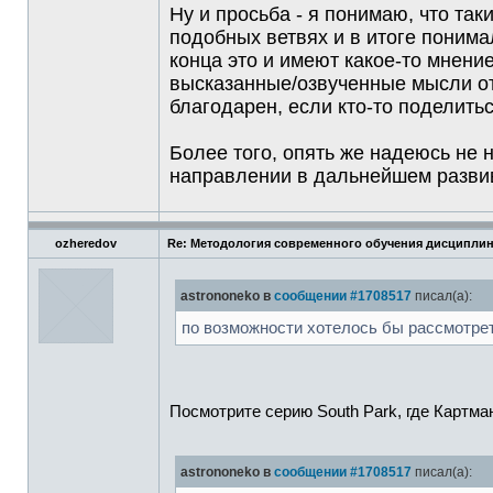
Ну и просьба - я понимаю, что так
подобных ветвях и в итоге понимал
конца это и имеют какое-то мнение
высказанные/озвученные мысли от
благодарен, если кто-то поделить
Более того, опять же надеюсь не
направлении в дальнейшем развива
ozheredov
Re: Методология современного обучения дисциплин
astrononeko в
сообщении #1708517
писал(а):
по возможности хотелось бы рассмотрет
Посмотрите серию South Park, где Картм
astrononeko в
сообщении #1708517
писал(а):