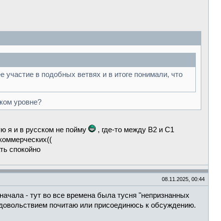
е участие в подобных ветвях и в итоге понимали, что
аком уровне?
ую я и в русском не пойму
, где-то между B2 и C1
 коммерческих((
ать спокойно
08.11.2025, 00:44
 начала - тут во все времена была тусня "непризнанных
 удовольствием почитаю или присоединюсь к обсуждению.