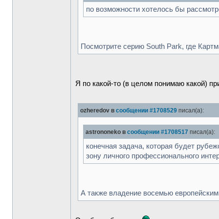
по возможности хотелось бы рассмотр
Посмотрите серию South Park, где Карт
Я по какой-то (в целом понимаю какой) пр
ozheredov в
сообщении #1708529
писал(а):
astrononeko в
сообщении #1708517
писал(а):
конечная задача, которая будет рубеж
зону личного профессионального инте
А также владение восемью европейскими