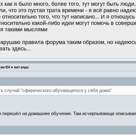
их как я было много, более того, тут могут быть люд
и, что это пустая трата времени - я всё равно надею
 относительно того, что тут написано... И я отношус
носительно какой-либо идеи могут помочь в соверше
ся такими мыслями
 нарушаю правила форума таким образом, но надеюс
ть здесь...
ам ЕН и мат ряда
ь случай "сферического обучающегося у себя дома"
ан перешёл на домашнее обучение. Там исчерпывающе описываетс