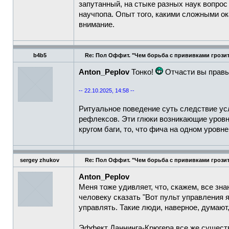
запутанный, на стыке разных наук вопрос
научпопа. Опыт того, какими сложными ок
внимание.
b4b5
Re: Пол Оффит. "Чем борьба с прививками грозит
Anton_Peplov
Тонко!
Отчасти вы правы
-- 22.10.2025, 14:58 --
Ритуальное поведение суть следствие ус
рефлексов. Эти глюки возникающие уровня
кругом баги, то, что фича на одном уровне
sergey zhukov
Re: Пол Оффит. "Чем борьба с прививками грозит
Anton_Peplov
Меня тоже удивляет, что, скажем, все зна
человеку сказать "Вот пульт управления я
управлять. Такие люди, наверное, думают
Эффект Даннинга-Крюгера все же существ