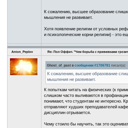
К сожалению, высшее образование слишко
мышления не развивает.
Хотя появление религии от условных рефл
и психологические корни религии) - это е
Anton_Peplov
Re: Пол Оффит. "Чем борьба с прививками грозит
Ghost_of_past в
сообщении #1706781
писал(а):
К сожалению, высшее образование слишк
мышления не развивает.
К попыткам читать на физических (к прим
слишком часто выливаются в профанацию к
понимают, что студентам не интересно. Кр
отправляют худших преподавателей кафед
дисциплин отрывается.
Чему стоило бы научить, так это оцениват