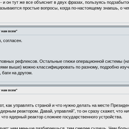
 - и он тут же все объяснит в двух фразах, пользуясь подзабы
азываются простые вопросы, когда по-настоящему знаешь, о че
 нам всем"
, согласен.
ловных рефлексов. Остальные глюки операционной системы (н
ми выше) можно классифицировать по разному, подробно изучат
, баги на другом.
 нам всем"
ют, как управлять страной и что нужно делать на месте Президе
дерным реактором. Давай, управляй", то он сразу скажет, что ни
, что ядерный реактор сложнее государственного устройства.
ует: чем меньше разбираешься, тем смелее судишь. Чем больш