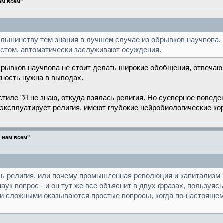
ам всем"
ьшинству тем знания в лучшем случае из обрывков научпопа. Я 
истом, автоматически заслуживают осуждения.
 обрывков научпопа не стоит делать широкие обобщения, отвеч
жность нужна в выводах.
 стиле "Я не знаю, откуда взялась религия. Но суеверное пове
эксплуатирует религия, имеют глубокие нейробиологические кор
 нам всем"
сь религия, или почему промышленная революция и капитализм 
наук вопрос - и он тут же все объяснит в двух фразах, пользу
ми сложными оказываются простые вопросы, когда по-настоящему