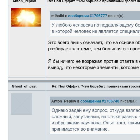
Anton_Peplov
Re: Пол Оффит. "Чем борьба с прививками грозит н
mihaild в
сообщении #1706777
писал(а):
У любого человека по подавляющему бол
в которой человек не является специал
Это всего лишь означает, что на основе
разбирается в теме, тем большая осторо
Я бы ничего не возражал против ответа в
вывод, что некоторые элементы, которые 
Ghost_of_past
Re: Пол Оффит. "Чем борьба с прививками грозит
Anton_Peplov в
сообщении #1706740
писал(а):
Однако задай ему вопрос, откуда взяла
сложный, запутанный, на стыке разных 
и обрывками научпопа. Опыт того, каки
принимается во внимание.