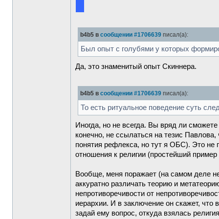
b4b5 в
сообщении #1706639
писал(а):
Был опыт с голубями у которых формир
Да, это знаменитый опыт Скиннера.
b4b5 в
сообщении #1706639
писал(а):
То есть ритуальное поведение суть сле
Иногда, но не всегда. Вы вряд ли сможет
конечно, не ссылаться на тезис Павлова,
понятия рефлекса, но тут я ОБС). Это не г
отношения к религии (простейший пример
Вообще, меня поражает (на самом деле не
аккуратно различать теорию и метатеорию
непротиворечивости от непротиворечивос
иерархии. И в заключение он скажет, что
задай ему вопрос, откуда взялась религ