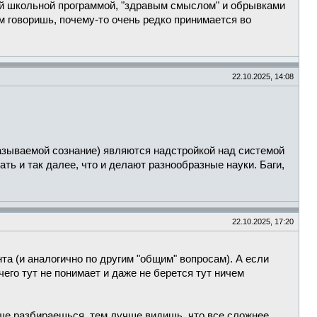
той школьной программой, "здравым смыслом" и обрывками
м говоришь, почему-то очень редко принимается во
22.10.2025, 14:08
азываемой сознание) являются надстройкой над системой
ь и так далее, что и делают разнообразные науки. Баги,
22.10.2025, 17:20
нта (и аналогично по другим "общим" вопросам). А если
чего тут не понимает и даже не берется тут ничем
е разбираешься, тем лучше видишь, что все сложнее,