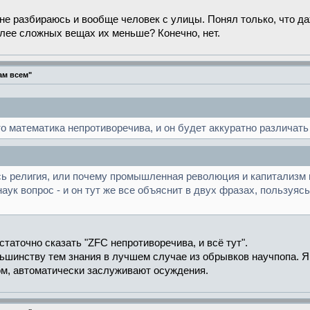
о не разбираюсь и вообще человек с улицы. Понял только, что 
олее сложных вещах их меньше? Конечно, нет.
ам всем"
то математика непротиворечива, и он будет аккуратно различат
сь религия, или почему промышленная революция и капитализм 
наук вопрос - и он тут же все объяснит в двух фразах, пользу
таточно сказать "ZFC непротиворечива, и всё тут".
инству тем знания в лучшем случае из обрывков научпопа. Я не
ом, автоматически заслуживают осуждения.