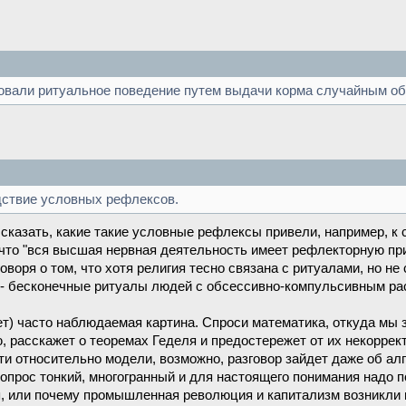
овали ритуальное поведение путем выдачи корма случайным об
дствие условных рефлексов.
е сказать, какие такие условные рефлексы привели, например, 
 что "вся высшая нервная деятельность имеет рефлекторную пр
оворя о том, что хотя религия тесно связана с ритуалами, но не
 - бесконечные ритуалы людей с обсессивно-компульсивным ра
т) часто наблюдаемая картина. Спроси математика, откуда мы з
, расскажет о теоремах Геделя и предостережет от их некорре
ти относительно модели, возможно, разговор зайдет даже об а
 вопрос тонкий, многогранный и для настоящего понимания надо 
ия, или почему промышленная революция и капитализм возникли 