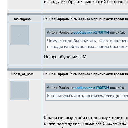
выводы из обрывочных знаний бесполезно. 
realeugene
Re: Пол Оффит. "Чем борьба с прививками грозит н
Anton_Peplov в
сообщении #1706784
писал(а):
Чему стоило бы научить, так это оценив
выводы из обрывочных знаний бесполезно
Ни при обучении LLM
Ghost_of_past
Re: Пол Оффит. "Чем борьба с прививками грозит н
Anton_Peplov в
сообщении #1706784
писал(а):
К попыткам читать на физических (к пр
К навязчивому и обязательному чтению эт
очень даже нужны, также как биохимиках 