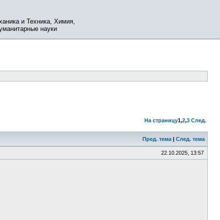
ханика и Техника, Химия,
Гуманитарные науки
На страницу
1
,
2
,
3
След.
Пред. тема
|
След. тема
22.10.2025, 13:57