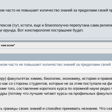
м часто не повышает количество знаний за пределами своей пр
ексов (тут, кстати, еще и благополучно перепутана сама религ
ще ерунда. Вот конспирология пострашнее будет.
 нам всем"
ом часто не повышает количество знаний за пределами своей 
еру) факультетах химию, биологию, экономику, историю и право
ак со стороны студентов, которые не за этим поступали на физ
оме того, составление короткого курса по огромной науке редко
ры (потому что лучшие читают курсы на профильных факультет
ь границы своих знаний и спокойно принимать незнание. Что ска