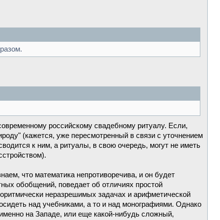
разом.
к современному российскому свадебному ритуалу. Если,
ироду" (кажется, уже пересмотренный в связи с уточнением
 сводится к ним, а ритуалы, в свою очередь, могут не иметь
сстройством).
наем, что математика непротиворечива, и он будет
ктных обобщений, поведает об отличиях простой
лгоритмически неразрешимых задачах и арифметической
посидеть над учебниками, а то и над монографиями. Однако
именно на Западе, или еще какой-нибудь сложный,