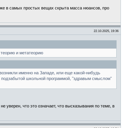
даже в самых простых вещах скрыта масса нюансов, про
22.10.2025, 19:36
ь теорию и метатеорию
возникли именно на Западе, или еще какой-нибудь
ясь подзабытой школьной программой, "здравым смыслом"
 уверен, что это означает, что высказывания по теме, в