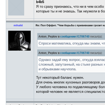
b4b5
Я то сразу признаюсь, что ни в чем особ
которые ты и не знаешь. Так неужели в б
mihaild
Re: Пол Оффит. "Чем борьба с прививками грозит н
Anton_Peplov в
сообщении #1706740
писал(а):
Спроси математика, откуда мы знаем, ч
Anton_Peplov в
сообщении #1706740
писал(а):
Однако задай ему вопрос, откуда взяла
сложный, запутанный, на стыке разных 
и обрывками научпопа.
Тут некоторый баланс нужен.
Для очень многих кухонных разговоров дос
У любого человека по подавляющему больш
которой человек не является специалист