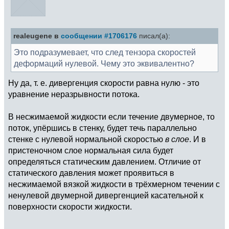
realeugene в
сообщении #1706176
писал(а):
Это подразумевает, что след тензора скоростей
деформаций нулевой. Чему это эквивалентно?
Ну да, т. е. дивергенция скорости равна нулю - это
уравнение неразрывности потока.
В несжимаемой жидкости если течение двумерное, то
поток, упёршись в стенку, будет течь параллельно
стенке с нулевой нормальной скоростью
в слое
. И в
пристеночном слое нормальная сила будет
определяться статическим давлением. Отличие от
статического давления может проявиться в
несжимаемой вязкой жидкости в трёхмерном течении с
ненулевой двумерной дивергенцией касательной к
поверхности скорости жидкости.