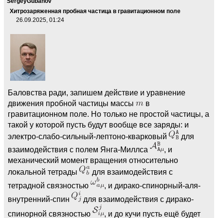
SergeyGubanov
Хитрозаряженная пробная частица в гравитационном поле
26.09.2025, 01:24
Баловства ради, запишем действие и уравнение
движения пробной частицы массы
в
гравитационном поле. Но только не простой частицы, а
такой у которой пусть будут вообще все заряды: и
электро-слабо-сильный-лептоно-кварковый
для
взаимодействия с полем Янга-Миллса
, и
механический момент вращения относительно
локальной тетрады
для взаимодействия с
тетрадной связностью
, и дирако-спинорный-аля-
внутренний-спин
для взаимодействия с дирако-
спинорной связностью
, и до кучи пусть ещё будет