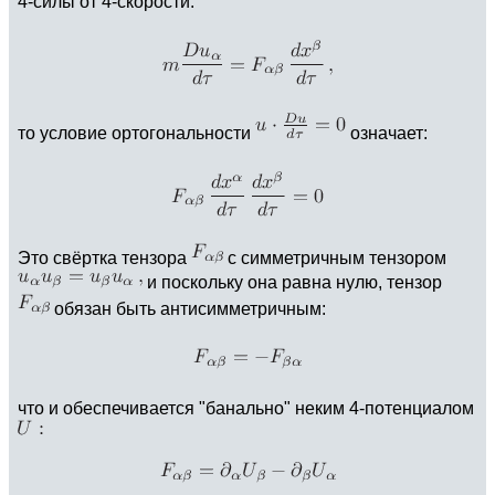
4-силы от 4-скорости:
то условие ортогональности
означает:
Это свёртка тензора
с симметричным тензором
и поскольку она равна нулю, тензор
обязан быть антисимметричным:
что и обеспечивается "банально" неким 4-потенциалом