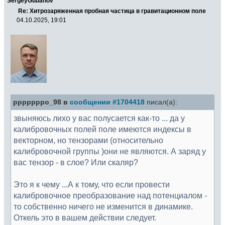
SergeyGubanov
Re: Хитрозаряженная пробная частица в гравитационном поле
04.10.2025, 19:01
pppppppo_98 в
сообщении #1704418
писал(а):
звыняюсь лихо у вас полусается как-то ... да у
калибровочных полей поле имеются индексы в
векторном, но тензорами (относительно
калибровочной группы )они не являются. А заряд у
вас тензор - в слое? Или скаляр?
Это я к чему ...А к тому, что если провести
калибровочное преобразование над потенциалом -
то собственно ничего не изменится в динамике.
Откель это в вашем действии следует.