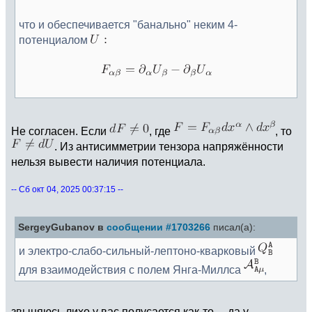
что и обеспечивается "банально" неким 4-
потенциалом
Не согласен. Если
, где
, то
. Из антисимметрии тензора напряжённости
нельзя вывести наличия потенциала.
-- Сб окт 04, 2025 00:37:15 --
SergeyGubanov в
сообщении #1703266
писал(а):
и электро-слабо-сильный-лептоно-кварковый
для взаимодействия с полем Янга-Миллса
,
звыняюсь лихо у вас полусается как-то ... да у