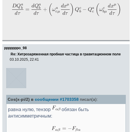
pppppppo_98
Re: Хитрозаряженная пробная частица в гравитационном поле
03.10.2025, 22:41
Cos(x-pi/2) в
сообщении #1703358
писал(а):
равна нулю, тензор
обязан быть
антисимметричным: