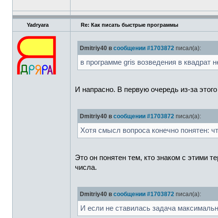
Yadryara
Re: Как писать быстрые программы
Dmitriy40 в
сообщении #1703872
писал(а):
в программе gris возведения в квадрат н
И напрасно. В первую очередь из-за этого
Dmitriy40 в
сообщении #1703872
писал(а):
Хотя смысл вопроса конечно понятен: ч
Это он понятен тем, кто знаком с этими 
числа.
Dmitriy40 в
сообщении #1703872
писал(а):
И если не ставилась задача максимальн