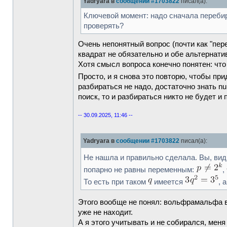
Yadryara в
сообщении #1703822
писал(а):
Ключевой момент: надо сначала перебира
проверять?
Очень непонятный вопрос (почти как "пер
квадрат не обязательно и обе альтернати
Хотя смысл вопроса конечно понятен: что
Просто, и я снова это повторю, чтобы пр
разбираться не надо, достаточно знать n
поиск, то и разбираться никто не будет 
-- 30.09.2025, 11:46 --
Yadryara в
сообщении #1703822
писал(а):
Не нашла и правильно сделала. Вы, вид
попарно не равны переменным:
,
То есть при таком
имеется
, 
Этого вообще не понял: вольфрамальфа 
уже не находит.
А я этого учитывать и не собирался, ме