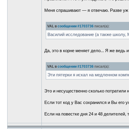
Меня спрашивают — я отвечаю. Разве уж 
VAL в
сообщении #1703736
писал(а):
Василий исследование (а также школу, 
Да, это в корне меняет дело... Я же ведь 
VAL в
сообщении #1703736
писал(а):
Эти пятерки я искал на медленном комп
Это и несущественно сколько потратили н
Если тот код у Вас сохранился и Вы его 
Если на повестке дня 24 и 48 делителей, 