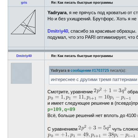
gris
Re: Как писать быстрые программы
Yadryara
, я не прячусь под кроватью от 
Но и без ухищрений. Брутфорс. Хоть я не 
Dmitriy40
, спасибо за красивые образцы.
подумал, что это PARI оптимизирует, что
Dmitriy40
Re: Как писать быстрые программы
Yadryara в
сообщении #1703725
писал(а):
интереснее с другими тремя паттернами
Смотрите, уравнение
обра
и имеет следующее решение в (псевдо)п
p=109,q=89
Всё, больше решений нет вплоть до 4100
С уравнением
чуть сложне