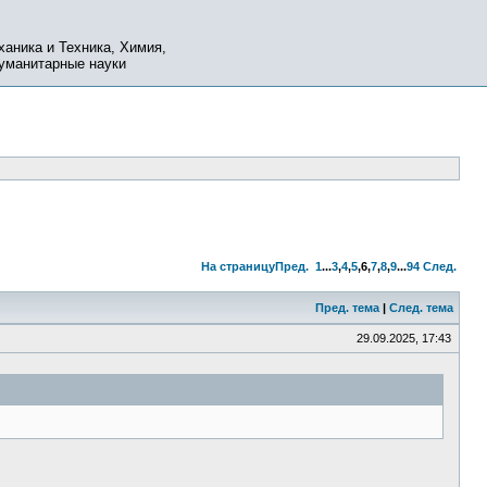
ханика и Техника, Химия,
Гуманитарные науки
На страницу
Пред.
1
...
3
,
4
,
5
,
6
,
7
,
8
,
9
...
94
След.
Пред. тема
|
След. тема
29.09.2025, 17:43