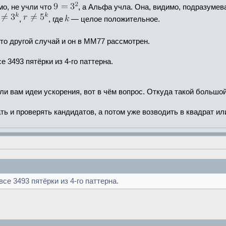
мо, не учли что
, а Альфа учла. Она, видимо, подразумев
,
, где
— целое положительное.
 это другой случай и он в ММ77 рассмотрен.
е 3493 пятёрки из 4-го паттерна.
ли вам идеи ускорения, вот в чём вопрос. Откуда такой большо
ь и проверять кандидатов, а потом уже возводить в квадрат ил
все 3493 пятёрки из 4-го паттерна.