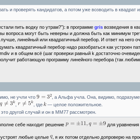
ть и проверять кандидатов, а потом уже возводить в квадрат и
естали пить водку по утрам?"): в программе
gris
возведения в ква
вы вопроса могут быть неверны и должна быть как минимум тре
 лучше, линейный или квадратичный перебор. И ответ на него о
идумать квадратичный перебор надо разобраться как устроен пат
umdiv и в общем всё (шаг проверки равный k достаточно очевиде
и получит работающую программу линейного перебора (так люби
имо, не учли что
, а Альфа учла. Она, видимо, подразум
,
, где
— целое положительное.
а это другой случай и он в ММ77 рассмотрен.
вполне себе находит решение
для уравнени
ня устроят любые целые
, я их потом отдельно допроверю на про