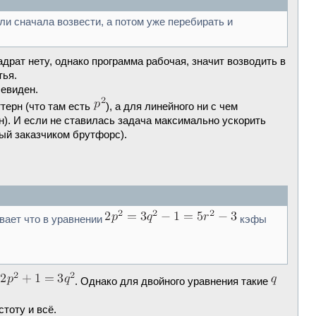
ли сначала возвести, а потом уже перебирать и
драт нету, однако программа рабочая, значит возводить в
тья.
чевиден.
терн (что там есть
), а для линейного ни с чем
н). И если не ставилась задача максимально ускорить
мый заказчиком брутфорс).
евает что в уравнении
кэфы
я
. Однако для двойного уравнения такие
стоту и всё.