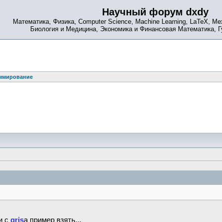
Научный форум dxdy
Математика, Физика, Computer Science, Machine Learning, LaTeX, Ме
Биология и Медицина, Экономика и Финансовая Математика, 
ммирование
и с
gris
а пример взять...