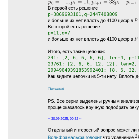
В первой есть решение
p=3869693101,q=2447408809
и больше их нет вплоть до 4100 цифр в
Во второй есть решение
p=11,q=7
и больше их нет вплоть до 4100 цифр в
Итого, есть такие цепочки:
241: [2, 6, 6, 6, 6], len=4, p=1
23761: [2, 6, 6, 12, 12], len=2,
29949049391853992401: [8, 6, 32,
Как видите цепочки из 5-ти нету. Вплоть д
(Программа)
PS. Все серии выделены ручным анализо
проще оказалось вручную подобрать реку
-- 30.09.2025, 00:32 --
Отдельный интересный вопрос может ли п
Вольфрамальфа говорит
что уравнение