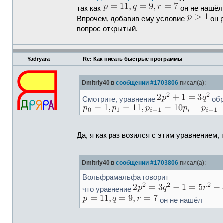
так как
он не нашёл
Впрочем, добавив ему условие
он р
вопрос открытый.
Yadryara
Re: Как писать быстрые программы
Dmitriy40 в
сообщении #1703806
писал(а):
Смотрите, уравнение
обр
Да, я как раз возился с этим уравнением
Dmitriy40 в
сообщении #1703806
писал(а):
Вольфрамальфа говорит
что уравнение
он не нашёл