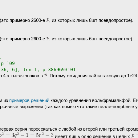
(это примерно 2600-е
, из которых лишь 8шт псевдопростое).
(это примерно 2600-е
, из которых лишь 6шт псевдопростое).
1
 p=109
 36, 6], len=1, p=3869693101
о 4-х тысяч знаков в
. Потому ожидания найти таковую до 1e24 .
м из
примеров решений
каждого уравнения вольфрамальфой. Ег
рсивные выражения (так как помню что такие пелле-подобные 
ервая серия пересекаться с любой из второй или третьей кроме
имеет лишь одно решение в целых