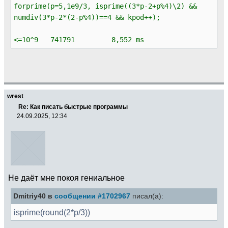
forprime(p=5,1e9/3, isprime((3*p-2+p%4)\2) &&
numdiv(3*p-2*(2-p%4))==4 && kpod++);
<=10^9 741791 8,552 ms
wrest
Re: Как писать быстрые программы
24.09.2025, 12:34
Не даёт мне покоя гениальное
Dmitriy40 в
сообщении #1702967
писал(а):
isprime(round(2*p/3))