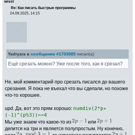
wrest
Re: Как писать быстрые программы
24.09.2025, 14:15
Yadryara в
сообщении #1703085
писал(а):
Ещё срезать можно? Уже после того, как я срезал?
Не, мой комментарий про срезать писался до вашего
срезания. Я пока не въехал что вы сделали, но похоже
что-то хорошее.
upd. Да, вот это прям хорошо:
numdiv(2*p+
(-1)^(p%3))==4
Мы уже знаем что какое-то из
или
делится на три и является полупростым. Ну конечно,
если
, то известное полупростое