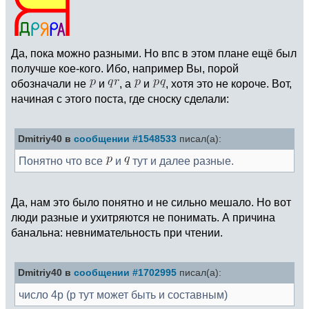
Да, пока можно разными. Но впс в этом плане ещё был
получше кое-кого. Ибо, например Вы, порой
обозначали не
и
, а
и
, хотя это не короче. Вот,
начиная с этого поста, где сноску сделали:
Dmitriy40 в
сообщении #1548533
писал(а):
Понятно что все
и
тут и далее разные.
Да, нам это было понятно и не сильно мешало. Но вот
люди разные и ухитряются не понимать. А причина
банальна: невнимательность при чтении.
Dmitriy40 в
сообщении #1702995
писал(а):
число 4p (p тут может быть и составным)