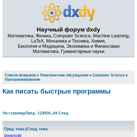
Научный форум dxdy
Математика, Физика, Computer Science, Machine Learning,
LaTeX, Механика и Техника, Химия,
Биология и Медицина, Экономика и Финансовая
Математика, Гуманитарные науки
Список форумов
»
Тематические обсуждения
»
Computer Science
»
Программирование
Как писать быстрые программы
На страницу
Пред.
1
2
3
4
5
6
...
94
След.
Пред. тема
|
След. тема
Dmitriy40