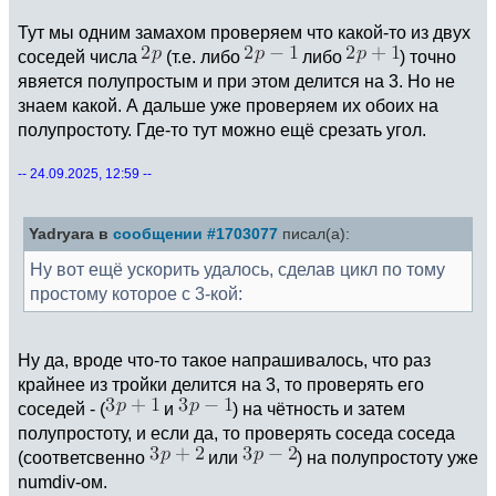
Тут мы одним замахом проверяем что какой-то из двух
соседей числа
(т.е. либо
либо
) точно
явяется полупростым и при этом делится на 3. Но не
знаем какой. А дальше уже проверяем их обоих на
полупростоту. Где-то тут можно ещё срезать угол.
-- 24.09.2025, 12:59 --
Yadryara в
сообщении #1703077
писал(а):
Ну вот ещё ускорить удалось, сделав цикл по тому
простому которое с 3-кой:
Ну да, вроде что-то такое напрашивалось, что раз
крайнее из тройки делится на 3, то проверять его
соседей - (
и
) на чётность и затем
полупростоту, и если да, то проверять соседа соседа
(соответсвенно
или
) на полупростоту уже
numdiv-ом.