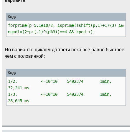
Код:
forprime(p=5,1e10/2, isprime((shift(p,1)+1)\3) &&
numdiv(2*p+(-1)^(p%3))==4 && kpod++);
Но вариант с циклом до трети пока всё равно быстрее
чем с половинкой:
Код:
1/2: <=10^10 5492374 1min,
32,241 ms
1/3: <=10^10 5492374 1min,
28,645 ms