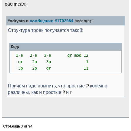
расписал:
Yadryara в
сообщении #1702984
писал(а):
Структура троек получается такой:
Код:
1-e 2-e 3-e qr mod 12
qr 2p 3p 1
3p 2p qr 11
Причём надо помнить, что простые
конечно
различны, как и простые
и
Страница
3
из
94