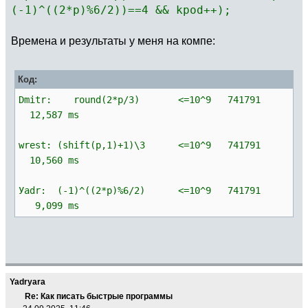
(-1)^((2*p)%6/2))==4 && kpod++);
Времена и результаты у меня на компе:
Код:
Dmitr: round(2*p/3) <=10^9 741791
12,587 ms
wrest: (shift(p,1)+1)\3 <=10^9 741791
10,560 ms
Уadr: (-1)^((2*p)%6/2) <=10^9 741791
9,099 ms
Yadryara
Re: Как писать быстрые программы