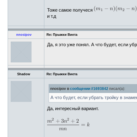
Тоже самое получеся
и т.д
nnosipov
Re: Прыжки Виета
Да, я это уже понял. А что будет, если у
Shadow
Re: Прыжки Виета
nnosipov в
сообщении #1693842
писал(а):
А что будет, если убрать тройку в знам
Да, интересный вариант.