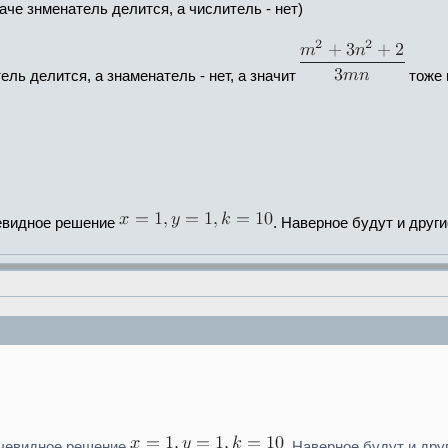
аче знменатель делится, а числитель - нет)
ель делится, а знаменатель - нет, а значит
тоже 
очевидное решение
. Наверное будут и друг
 очевидное решение
. Наверное будут и дру