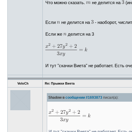
Что можно сказать.
не делится на
(ин
Если
не делится на
- наоборот, числит
Если же
делится на 3
И тут "скачки Виета" не работает. Есть 
VoloCh
Re: Прыжки Виета
Shadow в
сообщении #1693873
писал(а):
И тут "скачки Виета" не работает. Есть