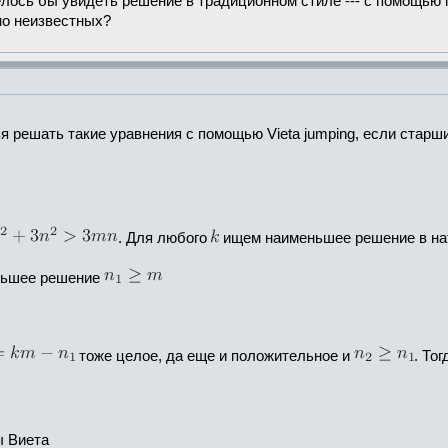
лось бы увидеть решение в традиционном стиле --- с помощью 
но неизвестных?
зя решать такие уравнения с помощью Vieta jumping, если стар
. Для любого
ищем наименьшее решение в нат
ьшее решение
тоже целое, да еще и положительное и
. Тог
 Виета