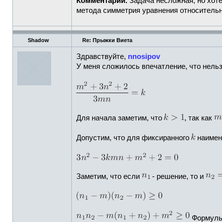
Комментарий.
Задача несложная, но хоте
метода симметрия уравнения относитель
Shadow
Re: Прыжки Виета
Здравствуйте,
nnosipov
У меня сложилось впечатление, что нель
Для начала заметим, что
, так как
Допустим, что для фиксиранного
наимен
Заметим, что если
- решение, то и
Формулы