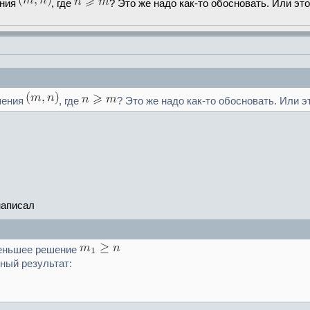
ения
, где
? Это же надо как-то обосновать. Или эт
шения
, где
? Это же надо как-то обосновать. Или э
написал
еньшее решение
ный результат: