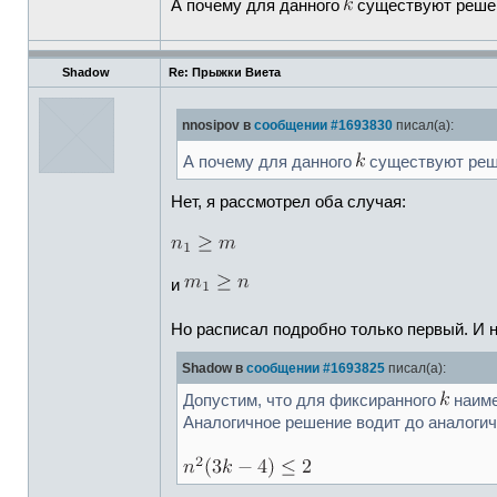
А почему для данного
существуют реш
Shadow
Re: Прыжки Виета
nnosipov в
сообщении #1693830
писал(а):
А почему для данного
существуют ре
Нет, я рассмотрел оба случая:
и
Но расписал подробно только первый. И 
Shadow в
сообщении #1693825
писал(а):
Допустим, что для фиксиранного
наим
Аналогичное решение водит до аналогич