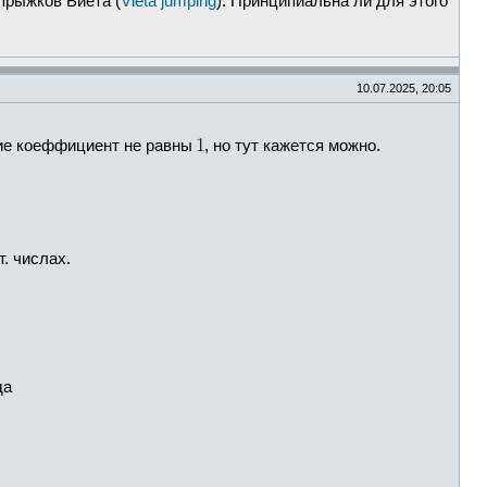
прыжков Виета (
Vieta jumping
). Принципиальна ли для этого
10.07.2025, 20:05
шие коеффициент не равны
, но тут кажется можно.
. числах.
да