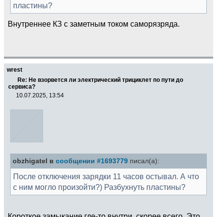
пластины?
Внутреннее КЗ с заметным током саморязряда.
wrest
Re: Не взорвется ли электрический трициклет по пути до
сервиса?
10.07.2025, 13:54
obzhigatel в
сообщении #1693779
писал(а):
После отключения зарядки 11 часов остывал. А что
с ним могло произойти?) Разбухнуть пластины?
Короткое замыкание где-то внутри, скорее всего. Это