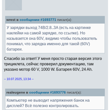
wrest в
сообщении #1693771
писал(а):
У зарядки выход 74В/2.8..3A (есть на картинке
наклейки на самой зарядке, по ссылке). Но
называется она 60V, видимо чтобы пользователь
понимал, что зарядка именно для такой (60V)
батареи.
Спасибо за ответ! У меня просто старая версия этого
трициклета, сейчас проверил документацию, там
указано мотор 60 V, 1000 W. Батарея 60V, 24 Ah.
-- 10.07.2025, 13:34 --
realeugene в
сообщении #1693776
писал(а):
Компьютер не выводит напряжения банок на
дисплей? Всё полезно контролировать.