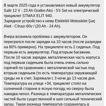
В марте 2025 года я устанавливал новый аккумулятор
Safir 12 V - 23 Ah Grafen Akü - 5'li Set на электрический
трициклет STMAX ELİT 940.
Зарядное устройство к нему Elektrikli Motosiklet Şarj
Aleti - Cihazı 60v / (20 Ah - 24 Ah).
Вчера возникла проблема с аккумулятором. Он
перегрелся после зарядки на 10 часов (после разрядки
на 80% примерно). На трициклете есть 2 сиденья. Под
первым есть аккумулятор. Под вторым багажник.
После 10 часов зарядки, металлическая часть корпуса
под первым сиденьем была очень очень сильно
горячей по сравнению с металлической частью под
вторым сиденьем (то есть температура окружающей
среды не в счет. Заряжали с 3 ночи до 13 часов дня.
Температура на улице +34, трициклет стоял на
солнечной стороне в ясную погоду, но сверху была
накидка-чехол. Разница в темпаратурах металлических
частей была существенной и шел сильный технический
запах. Такая разница температур сохранялась в