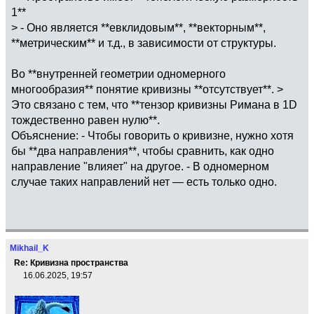
1**
> - Оно является **евклидовым**, **векторным**,
**метрическим** и т.д., в зависимости от структуры.
Во **внутренней геометрии одномерного
многообразия** понятие кривизны **отсутствует**. >
Это связано с тем, что **тензор кривизны Римана в 1D
тождественно равен нулю**.
Объяснение: - Чтобы говорить о кривизне, нужно хотя
бы **два направления**, чтобы сравнить, как одно
направление "влияет" на другое. - В одномерном
случае таких направлений нет — есть только одно.
Mikhail_K
Re: Кривизна пространства
16.06.2025, 19:57