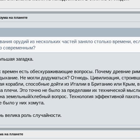
зума на планете
ания орудий из нескольких частей заняло столько времени, если
ью современным?
ольшая загадка.
х времен есть обескураживающие вопросы. Почему древние римл
дыхание. Не могли додуматься? Отнюдь. Цивилизация, строивш
шая корабли, способные дойти из Италии в Британию или Крым, 
на плечи. Это точно не было за пределами их технической мысл
на земельный/хлебный вопрос. Технология эффективной пахоты 
е было у них хомута.
нь велика роль случайности.
а на планете