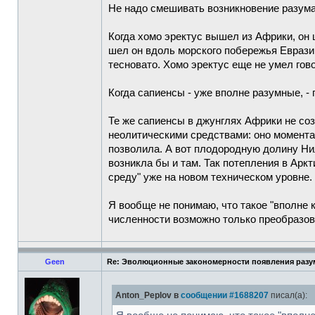
Не надо смешивать возникновение разума,
Когда хомо эректус вышел из Африки, он 
шел он вдоль морского побережья Еврази
тесновато. Хомо эректус еще не умел гов
Когда сапиенсы - уже вполне разумные, -
Те же сапиенсы в джунглях Африки не соз
неолитическими средствами: оно моментал
позволила. А вот плодородную долину Ни
возникла бы и там. Так потепления в Арк
среду" уже на новом техническом уровне.
Я вообще не понимаю, что такое "вполне
численности возможно только преобразо
Geen
Re: Эволюционные закономерности появления разум
Anton_Peplov в
сообщении #1688207
писал(а):