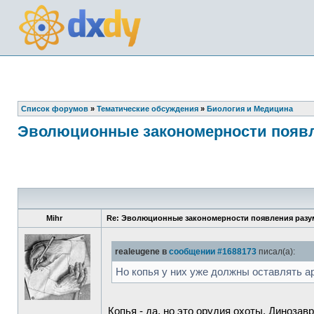
Список форумов
»
Тематические обсуждения
»
Биология и Медицина
Эволюционные закономерности появл
Mihr
Re: Эволюционные закономерности появления разум
realeugene в
сообщении #1688173
писал(а):
Но копья у них уже должны оставлять а
Копья - да, но это орудия охоты. Динозав