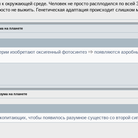
 к окружающей среде. Человек не просто расплодился по всей З
осто не выжить. Генетическая адаптация происходит слишком м
а на планете
ерии изобретают оксигенный фотосинтез
появляются аэробн
зума на планете
копитающих, чтобы появилось разумное существо со второй си