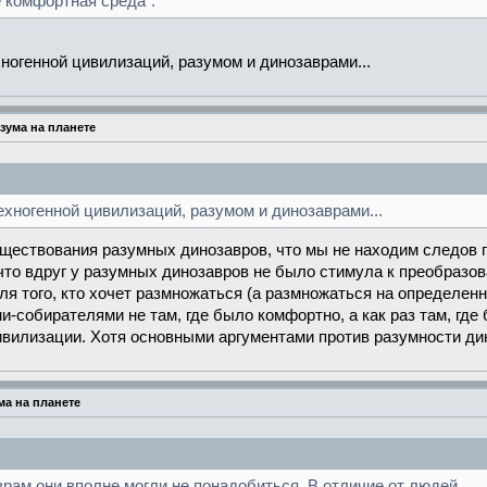
е комфортная среда".
хногенной цивилизаций, разумом и динозаврами...
зума на планете
ехногенной цивилизаций, разумом и динозаврами...
уществования разумных динозавров, что мы не находим следов 
что вдруг у разумных динозавров не было стимула к преобразов
для того, кто хочет размножаться (а размножаться на определен
и-собирателями не там, где было комфортно, а как раз там, где
ивилизации. Хотя основными аргументами против разумности ди
а на планете
аврам они вполне могли не понадобиться. В отличие от людей.