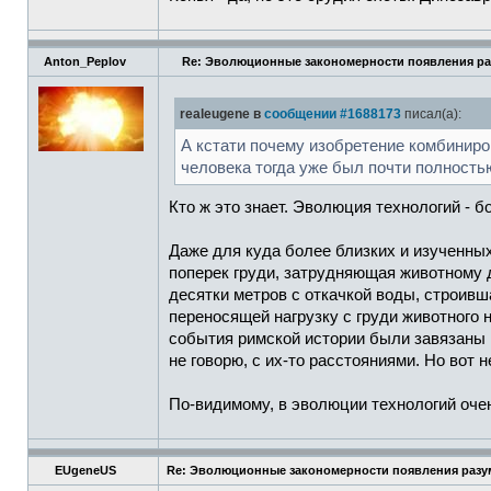
Anton_Peplov
Re: Эволюционные закономерности появления ра
realeugene в
сообщении #1688173
писал(а):
А кстати почему изобретение комбиниров
человека тогда уже был почти полност
Кто ж это знает. Эволюция технологий - б
Даже для куда более близких и изученны
поперек груди, затрудняющая животному 
десятки метров с откачкой воды, строив
переносящей нагрузку с груди животного 
события римской истории были завязаны 
не говорю, с их-то расстояниями. Но вот н
По-видимому, в эволюции технологий оче
EUgeneUS
Re: Эволюционные закономерности появления разум