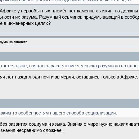
Африке у первобытных племён нет каменных хижин, но должны ос
ьности их разума. Разумный осьминог, придумывающий в свобод
её в инженерных целях?
зума на планете
итается ныне, началось расселение человека разумного по план
сяч лет назад люди почти вымерли, оставшись только в Африке.
 каким-то особенностям нашего способа социализации.
 без развития социума и языка. Знания о мире нужно накапливат
 знания несравнимо сложнее.