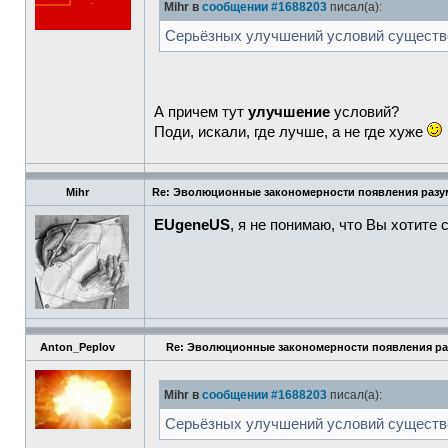
Mihr в
сообщении #1688203
писал(а):
Серьёзных улучшений условий существо
А причем тут
улучшение
условий?
Поди, искали, где лучше, а не где хуже
Mihr
Re: Эволюционные закономерности появления разум
EUgeneUS
, я не понимаю, что Вы хотите 
Anton_Peplov
Re: Эволюционные закономерности появления ра
Mihr в
сообщении #1688203
писал(а):
Серьёзных улучшений условий существо