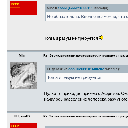
Mihr в
сообщении #1688155
писал(а):
Не обязательно. Вполне возможно, что 
Тогда и разум не требуется
Mihr
Re: Эволюционные закономерности появления разум
EUgeneUS в
сообщении #1688202
писал(а):
Тогда и разум не требуется
Ну, вот я приводил пример с Африкой. Се
началось расселение человека разумного
EUgeneUS
Re: Эволюционные закономерности появления разум