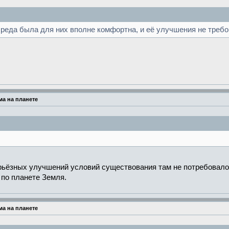
среда была для них вполне комфортна, и её улучшения не требо
а на планете
рьёзных улучшений условий существования там не потребовалось
 по планете Земля.
а на планете