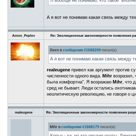
Я вообще не понимаю, что такое "вполн
А я вот не понимаю какая связь между те
Anton_Peplov
Re: Эволюционные закономерности появления ра
Geen в
сообщении #1688209
писал(а):
А я вот не понимаю какая связь между т
realeugene
привел как аргумент против с
численности одного вида.
Mihr
возразил, 
была комфортна". Я возражаю
Mihr
, что 
сред не бывает. Люди остались охотникам
неолитическую революцию, не говоря о ц
realeugene
Re: Эволюционные закономерности появления разум
Mihr в
сообщении #1688175
писал(а):
Копья - да, но это орудия охоты. Диноз