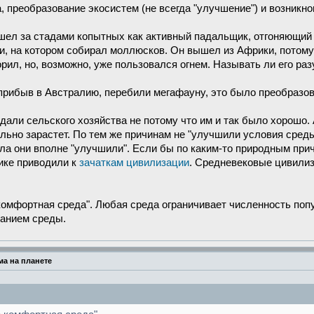
 преобразование экосистем (не всегда "улучшение") и возникн
шел за стадами копытных как активный падальщик, отгоняющий х
и, на котором собирал моллюсков. Он вышел из Африки, потом
орил, но, возможно, уже пользовался огнем. Называть ли его ра
 прибыв в Австралию, перебили мегафауну, это было преобразо
дали сельского хозяйства не потому что им и так было хорошо.
ьно зарастет. По тем же причинам не "улучшили условия среды"
ла они вполне "улучшили". Если бы по каким-то природным при
тике приводили к
зачаткам цивилизации
. Средневековые цивилиз
 комфортная среда". Любая среда ограничивает численность поп
ванием среды.
а на планете