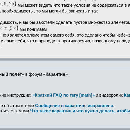
мы может видеть что такие условия не содержаться в яв
а необходимость , то мы могли бы записать и так
одимость, и вы бы захотели сделать пустое множество элеметом
мы понимаем
о не является элементом самого себя, это сделано чтобы избеж
и само себя, что и приводит к противоречию, названному парадо
ь.
ный полёт»
в форум
«Карантин»
кие инструкции:
«Краткий FAQ по тегу [math]»
и видеоролик
Ка
е об этом в теме
Сообщение в карантине исправлено
.
иться с темами
Что такое карантин и что нужно делать, чтобы