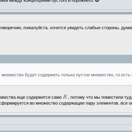
овки между концепциями пустого и порожнего.
тиворечию, пожалуйста. хочется увидеть слабые стороны. дум
ит множество будет содержить только пустое множество, то ест
множества еще содержится само
, потому что мы поместили туд
сформируется во множество содержащее пару элементов. все о