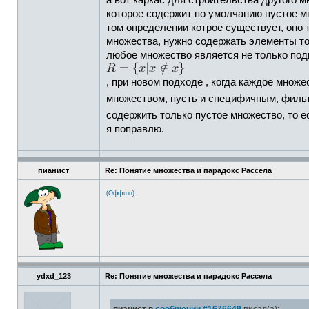
а вот каркас для строительства другого 
которое содержит по умолчанию пустое м
том определении котрое существует, оно 
множества, нужно содержать элементы тог
любое множество является не только подм
, при новом подходе , когда каждое множ
множеством, пусть и специфичным, филь
содержить только пустое множество, то 
я поправлю.
пианист
Re: Понятие множества и парадокс Рассела
(Оффтоп)
ydxd_123
Re: Понятие множества и парадокс Рассела