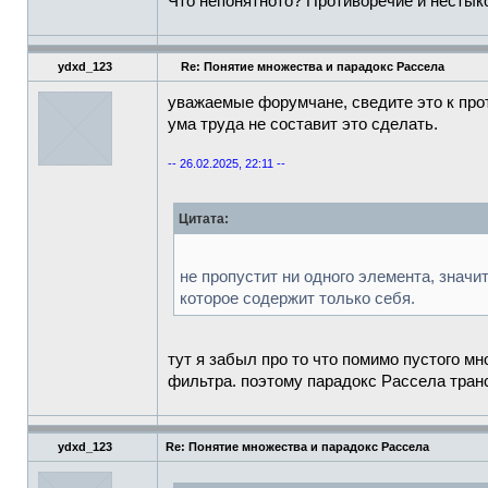
Что непонятното? Противоречие и нестык
ydxd_123
Re: Понятие множества и парадокс Рассела
уважаемые форумчане, сведите это к про
ума труда не составит это сделать.
-- 26.02.2025, 22:11 --
Цитата:
не пропустит ни одного элемента, знач
которое содержит только себя.
тут я забыл про то что помимо пустого 
фильтра. поэтому парадокс Рассела тран
ydxd_123
Re: Понятие множества и парадокс Рассела