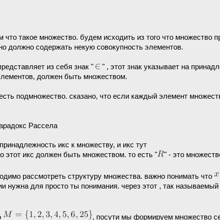
 что такое множество. будем исходить из того что множество пр
оно должно содержать некую совокупность элементов.
редставляет из себя знак "
" , этот знак указывает на принадл
 элементов, должен быть множеством.
 есть подмножество. сказано, что если каждый элемент множеств
парадокс Рассела
принадлежность икс к множеству, и икс тут
что этот икс должен быть множеством. то есть "
" - это множест
ходимо рассмотреть структуру множества. важно понимать что
ии нужна для просто ты понимания. через этот , так называемы
о
, посути мы формируем множество се