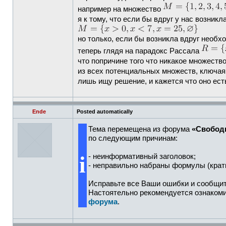
например на множество
я к тому, что если бы вдруг у нас возникл
но только, если бы возникла вдруг необх
теперь глядя на парадокс Рассала
что попричине того что никакое множеств
из всех потенциальных множеств, ключая 
лишь ищу решение, и кажется что оно ест
Ende
Posted automatically
Тема перемещена из форума
«Свобод
по следующим причинам:
i
- неинформативный заголовок;
- неправильно набраны формулы (крат
Исправьте все Ваши ошибки и сообщит
Настоятельно рекомендуется ознаком
форума
.