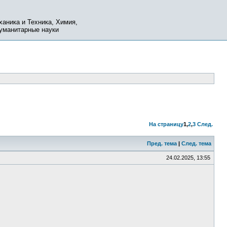
ханика и Техника, Химия,
Гуманитарные науки
На страницу
1
,
2
,
3
След.
Пред. тема
|
След. тема
24.02.2025, 13:55