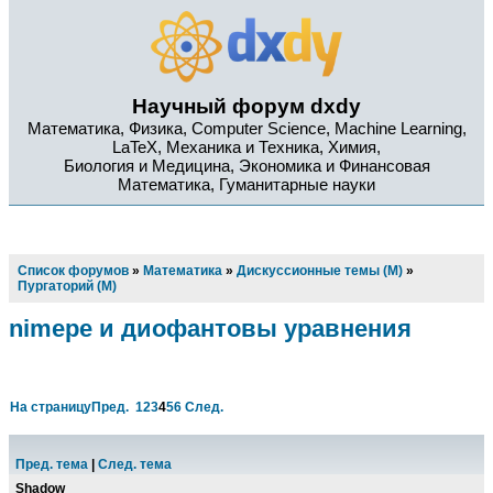
Научный форум dxdy
Математика, Физика, Computer Science, Machine Learning,
LaTeX, Механика и Техника, Химия,
Биология и Медицина, Экономика и Финансовая
Математика, Гуманитарные науки
Список форумов
»
Математика
»
Дискуссионные темы (М)
»
Пургаторий (М)
nimepe и диофантовы уравнения
На страницу
Пред.
1
2
3
4
5
6
След.
Пред. тема
|
След. тема
Shadow