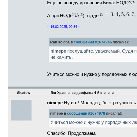
Еще по поводу уравнения Била: НОД(
А при НОД(
)=n, где
-- 16.02.2025, 09:34 --
Rak so dna в
сообщении #1674946
писал(а):
nimepe
послушайте, уважаемый. Судя п
не хамить.
Учиться можно и нужно у порядочных люд
Shadow
Re: Уравнение диофанта 4-й степени
nimepe
Ну вот! Молодец, быстро учитесь.
nimepe в
сообщении #1674978
писал(а):
Учиться можно и нужно у порядочных л
Спасибо. Продолжаем.