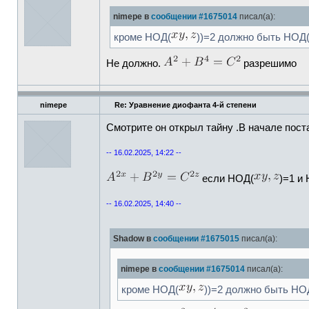
nimepe в
сообщении #1675014
писал(а):
кроме НОД(
))=2 должно быть НОД
Не должно.
разрешимо
nimepe
Re: Уравнение диофанта 4-й степени
Смотрите он открыл тайну .В начале пос
-- 16.02.2025, 14:22 --
если НОД(
)=1 и
-- 16.02.2025, 14:40 --
Shadow в
сообщении #1675015
писал(а):
nimepe в
сообщении #1675014
писал(а):
кроме НОД(
))=2 должно быть НО