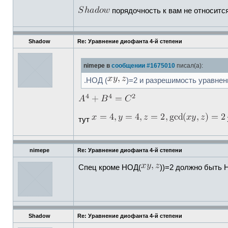
порядочность к вам не относитс
Shadow
Re: Уравнение диофанта 4-й степени
nimepe в
сообщении #1675010
писал(а):
.НОД (
)=2 и разрешимость уравнен
тут
nimepe
Re: Уравнение диофанта 4-й степени
Спец кроме НОД(
))=2 должно быть 
Shadow
Re: Уравнение диофанта 4-й степени