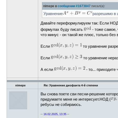
nimepe в
сообщении #1673847
писал(а):
Уравнение
разрешимо в 
Давайте переформулируем так: Если НОД 
формулах буду писать
- тоже самое,
что минус - он такой же плюс, только без
Если
то уравнение разр
Если
то уравнение нераз
А если
- то... приходите 
nimepe
Re: Уравнение диофанта 4-й степени
Вы снова поете сви песни-решение которо
придумаете меня не интересует.НОД (
ребусы не собираюсь.
-- 16.02.2025, 13:35 --