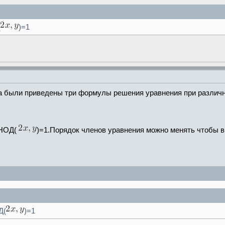
(
)=1
та были приведены три формулы решения уравнения при различ
 НОД(
)=1.Порядок членов уравнения можно менять чтобы 
Д(
)=1