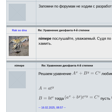
Запомни по форумам не ходим с разработ
Rak so dna
Re: Уравнение диофанта 4-й степени
nimepe
послушайте, уважаемый. Судя по
хамить.
nimepe
Re: Уравнение диофанта 4-й степени
Решаем уравнение
любим
тогда
пусть
-- 16.02.2025, 08:57 --