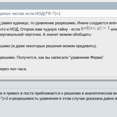
целых числах если НОД(
)=1
равен единице, то уравнение разрешимо. Иначе создается впеча
 что и НОД. Открою вам чудную тайну - если
ил
 вертикальной черточки. А значит можем обобщить:
ешимо (и даже некоторые решения можем предявить).
решимо. Получется, как вы написали "уравнение Ферма".
через пол часа.
е я привел в посте приближается к решению в аналитическом ви
)=2 и разрешимость уравнения в этом случае доказана давно 