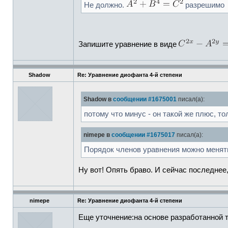
Не должно.
разрешимо
Запишите уравнение в виде
Shadow
Re: Уравнение диофанта 4-й степени
Shadow в
сообщении #1675001
писал(а):
потому что минус - он такой же плюс, т
nimepe в
сообщении #1675017
писал(а):
Порядок членов уравнения можно менят
Ну вот! Опять браво. И сейчас последнее
nimepe
Re: Уравнение диофанта 4-й степени
Еще уточнение:на основе разработанной 