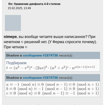
Re: Уравнение диофанта 4-й степени
15.02.2025, 13:49
nimepe
, вы вообще читаете выше написанное? При
нечетном
решений нет. (У Ферма спросите почему).
При четном
Shadow в
сообщении #1674736
писал(а):
Подбираем
Shadow в
сообщении #1674736
писал(а):