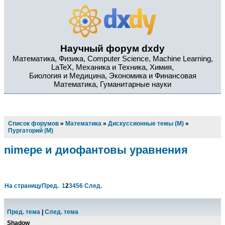
Научный форум dxdy
Математика, Физика, Computer Science, Machine Learning,
LaTeX, Механика и Техника, Химия,
Биология и Медицина, Экономика и Финансовая
Математика, Гуманитарные науки
Список форумов
»
Математика
»
Дискуссионные темы (М)
»
Пургаторий (М)
nimepe и диофантовы уравнения
На страницу
Пред.
1
2
3
4
5
6
След.
Пред. тема
|
След. тема
Shadow