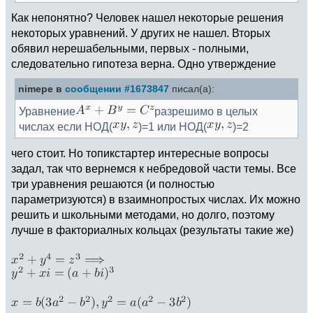
Как непонятно? Человек нашел некоторые решения
некоторых уравнений. У других не нашел. Вторых
обявил нерешабельными, первых - полными,
следовательно гипотеза верна. Одно утверждение
nimepe в
сообщении #1673847
писал(а):
Уравнение
разрешимо в целых
числах если НОД(
)=1 или НОД(
)=2
чего стоит. Но топикстартер интересные вопросы
задал, так что вернемся к небредовой части темы. Все
три уравнения решаются (и полностью
параметризуются) в взаимнопростых числах. Их можно
решить и школьными методами, но долго, поэтому
лучше в факториалных кольцах (результаты такие же)