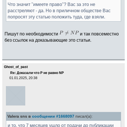
Что значит "имеете право"? Вас за это не
расстреляют - да. Но в приличном обществе Вас
попросят эту статью положить туда, где взяли.
Пишут по необходимости
и так повсеместно
без ссылок на доказывающие это статьи.
Ghost_of_past
Re: Доказали что Р не равно NP
01.01.2025, 20:38
Valera sns в
сообщении #1668097
писал(а):
и то, что 7 месяцев ушло от подачи до публикации