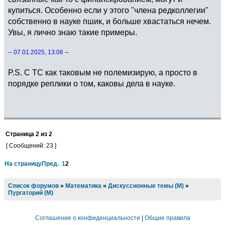
купиться. Особенно если у этого "члена редколлегии"
собственно в науке пшик, и больше хвастаться нечем.
Увы, я лично знаю такие примеры.
-- 07.01.2025, 13:06 --
P.S. С ТС как таковым не полемизирую, а просто в
порядке реплики о том, каковы дела в науке.
Страница
2
из
2
[ Сообщений: 23 ]
На страницу
Пред.
1
2
Список форумов
»
Математика
»
Дискуссионные темы (М)
»
Пургаторий (М)
Соглашение о конфиденциальности
|
Общие правила