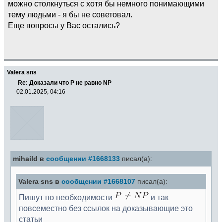
можно столкнуться с хотя бы немного понимающими
тему людьми - я бы не советовал.
Еще вопросы у Вас остались?
Valera sns
Re: Доказали что Р не равно NP
02.01.2025, 04:16
mihaild в
сообщении #1668133
писал(а):
Valera sns в
сообщении #1668107
писал(а):
Пишут по необходимости
и так
повсеместно без ссылок на доказывающие это
статьи