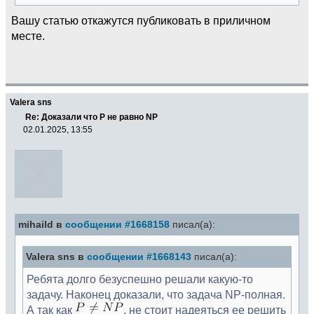
Вашу статью откажутся публиковать в приличном
месте.
Valera sns
Re: Доказали что Р не равно NP
02.01.2025, 13:55
mihaild в
сообщении #1668158
писал(а):
Valera sns в
сообщении #1668143
писал(а):
Ребята долго безуспешно решали какую-то
задачу. Наконец доказали, что задача NP-полная.
А так как
, не стоит надеяться ее решить