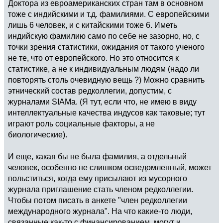
Доктора из евроамериканских стран там в основном
тоже с индийскими и т.д. фамилиями. С европейскими
лишь 6 человек, и с китайскими тоже 6. Иметь
индийскую фамилию само по себе не зазорно, но, с
точки зрения статистики, ожидания от такого ученого
не те, что от европейского. Но это относится к
статистике, а не к индивидуальным людям (надо ли
повторять столь очевидную вещь ?) Можно сравнить
этнический состав редколлегии, допустим, с
журналами SIAMа. (Я тут, если что, не имею в виду
интеллектуальные качества индусов как таковые; тут
играют роль социальные факторы, а не
биологические).
И еще, какая бы не была фамилия, а отдельный
человек, особенно не слишком осведомленный, может
польститься, когда ему присылают из мусорного
журнала приглашение стать членом редколлегии.
Чтобы потом писать в анкете "член редколлегии
международного журнала". На что какие-то люди,
связанные как-то с финансированием, могут и