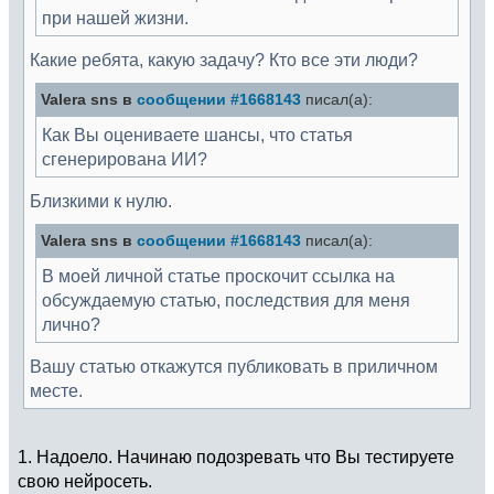
при нашей жизни.
Какие ребята, какую задачу? Кто все эти люди?
Valera sns в
сообщении #1668143
писал(а):
Как Вы оцениваете шансы, что статья
сгенерирована ИИ?
Близкими к нулю.
Valera sns в
сообщении #1668143
писал(а):
В моей личной статье проскочит ссылка на
обсуждаемую статью, последствия для меня
лично?
Вашу статью откажутся публиковать в приличном
месте.
1. Надоело. Начинаю подозревать что Вы тестируете
свою нейросеть.