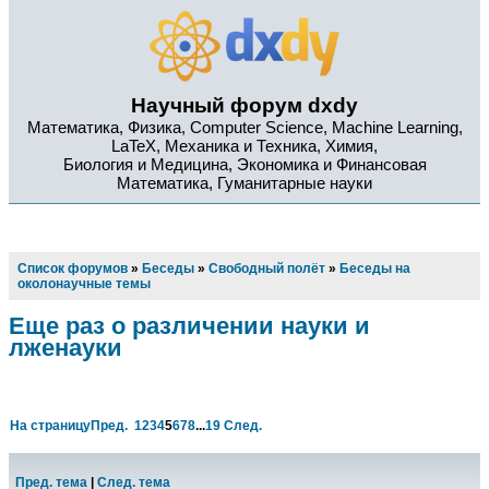
Научный форум dxdy
Математика, Физика, Computer Science, Machine Learning,
LaTeX, Механика и Техника, Химия,
Биология и Медицина, Экономика и Финансовая
Математика, Гуманитарные науки
Список форумов
»
Беседы
»
Свободный полёт
»
Беседы на
околонаучные темы
Еще раз о различении науки и
лженауки
На страницу
Пред.
1
2
3
4
5
6
7
8
...
19
След.
Пред. тема
|
След. тема