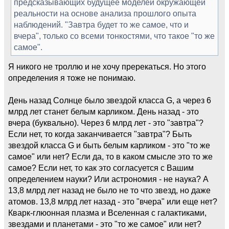
предсказывающих будущее моделей окружающей
реальности на основе анализа прошлого опыта
наблюдений. "Завтра будет то же самое, что и
вчера", только со всеми тонкостями, что такое "то же
самое".
Я никого не троллю и не хочу пререкаться. Но этого
определения я тоже не понимаю.
День назад Солнце было звездой класса G, а через 6
млрд лет станет белым карликом. День назад - это
вчера (буквально). Через 6 млрд лет - это "завтра"?
Если нет, то когда заканчивается "завтра"? Быть
звездой класса G и быть белым карликом - это "то же
самое" или нет? Если да, то в каком смысле это то же
самое? Если нет, то как это согласуется с Вашим
определением науки? Или астрономия - не наука? А
13,8 млрд лет назад не было не то что звезд, но даже
атомов. 13,8 млрд лет назад - это "вчера" или еще нет?
Кварк-глюонная плазма и Вселенная с галактиками,
звездами и планетами - это "то же самое" или нет?