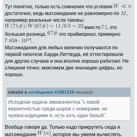
Тут понятно, только есть сомнения что условия
достаточно, ведь мат.ожидание не равномерно по
,
например реальные числа таковы:
вместо
, это
большая разница.
это праймориал, примерно
.
Мат.ожидания для любых величин получаются по
первой гипотезе Харди-Литтвуда, её оттестировали
для других случаев и она вполне хорошо работает. Не
слишком точно, максимум две значащие цифры, но
хорошо.
mihaild в
сообщении #1661228
писал(а):
Исходная задача эквивалентна "с какой
вероятностью среди шаров с номерами, не
превосходящими
, есть хоть один белый".
Вообще говоря да. Только надо прикрутить сюда и
мат.ожидание
, которое мы умеем вычислять.