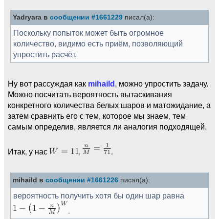
Yadryara в
сообщении #1661229
писал(а):
Поскольку попыток может быть огромное
количество, видимо есть приём, позволяющий
упростить расчёт.
Ну вот рассуждая как
mihaild
, можно упростить задачу.
Можно посчитать вероятность вытаскивания
конкретного количества белых шаров и матожидание, а
затем сравнить его с тем, которое мы знаем, тем
самым определив, является ли аналогия подходящей.
Итак, у нас
,
.
mihaild в
сообщении #1661226
писал(а):
вероятность получить хотя бы один шар равна
.