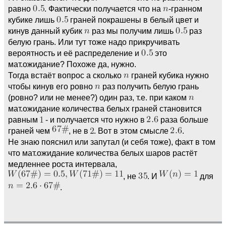
равно
. Фактически получается что на
-гранном
кубике лишь
граней покрашены в белый цвет и
кинув данный кубик
раз мы получим лишь
раз
белую грань. Или тут тоже надо прикручивать
вероятность и её распределение и
это
мат.ожидание? Похоже да, нужно.
Тогда встаёт вопрос а сколько
граней кубика нужно
чтобы кинув его ровно
раз получить белую грань
(ровно? или не менее?) один раз, т.е. при каком
мат.ожидание количества белых граней становится
равным
- и получается что нужно в
раза больше
граней чем
, не в
. Вот в этом смысле
.
Не знаю пояснил или запутал (и себя тоже), факт в том
что мат.ожидание количества белых шаров растёт
медленнее роста интервала,
, не
. И
для
.