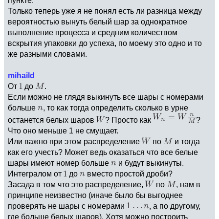
Только теперь уже я не понял есть ли разница между
вероятностью вынуть белый шар за однократное
выполнение процесса и средним количеством
вскрытия упаковки до успеха, по моему это одно и то
же разными словами.
mihaild
От
до
.
Если можно не глядя выкинуть все шары с номерами
больше
, то как тогда определить сколько в урне
останется белых шаров
? Просто как
?
Что оно меньше 1 не смущает.
Или важно при этом распределение
по
и тогда
как его учесть? Может ведь оказаться что все белые
шары имеют номер больше
и будут выкинуты.
Интегралом от
до
вместо простой дроби?
Засада в том что это распределение,
по
, нам в
принципе неизвестно (иначе было бы выгоднее
проверять не шары с номерами
, а по другому,
где больше белых шаров). Хотя можно построить