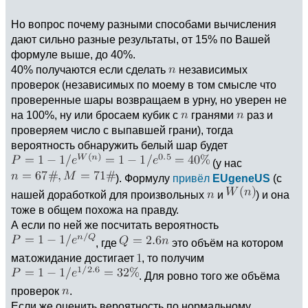
Но вопрос почему разными способами вычисления
дают сильно разные результаты, от 15% по Вашей
формуле выше, до 40%.
40% получаются если сделать
независимых
проверок (независимых по моему в том смысле что
проверенные шары возвращаем в урну, но уверен не
на 100%, ну или бросаем кубик с
гранями
раз и
проверяем число с выпавшей грани), тогда
вероятность обнаружить белый шар будет
(у нас
). Формулу
привёл
EUgeneUS
(с
нашей доработкой для произвольных
и
) и она
тоже в общем похожа на правду.
А если по ней же посчитать вероятность
, где
это объём на котором
мат.ожидание достигает
, то получим
. Для ровно того же объёма
проверок
.
Если же оценить вероятность по нормальному