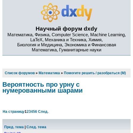
Научный форум dxdy
Математика, Физика, Computer Science, Machine Learning,
LaTeX, Механика и Техника, Химия,
Биология и Медицина, Экономика и Финансовая
Математика, Гуманитарные науки
Список форумов
»
Математика
»
Помогите решить / разобраться (М)
Вероятность про урну с
нумерованными шарами
На страницу
1
2
3
4
5
6
След.
Пред. тема
|
След. тема