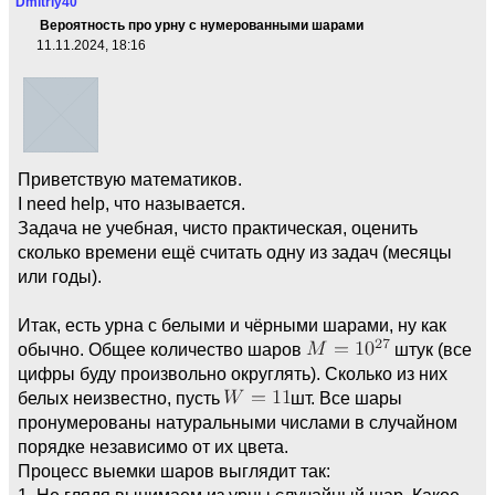
Dmitriy40
Вероятность про урну с нумерованными шарами
11.11.2024, 18:16
Приветствую математиков.
I need help, что называется.
Задача не учебная, чисто практическая, оценить
сколько времени ещё считать одну из задач (месяцы
или годы).
Итак, есть урна с белыми и чёрными шарами, ну как
обычно. Общее количество шаров
штук (все
цифры буду произвольно округлять). Сколько из них
белых неизвестно, пусть
шт. Все шары
пронумерованы натуральными числами в случайном
порядке независимо от их цвета.
Процесс выемки шаров выглядит так:
1. Не глядя вынимаем из урны случайный шар. Какое