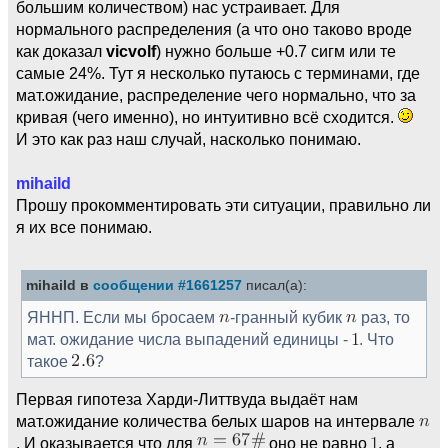
большим количеством) нас устраивает. Для
нормального распределения (а что оно таково вроде
как доказал
vicvolf
) нужно больше +0.7 сигм или те
самые 24%. Тут я несколько путаюсь с терминами, где
мат.ожидание, распределение чего нормально, что за
кривая (чего именно), но интуитивно всё сходится.
И это как раз наш случай, насколько понимаю.
mihaild
Прошу прокомментировать эти ситуации, правильно ли
я их все понимаю.
mihaild в
сообщении #1661257
писал(а):
ЯННП. Если мы бросаем
-гранный кубик
раз, то
мат. ожидание числа выпадений единицы -
. Что
такое
?
Первая гипотеза Харди-Литтвуда выдаёт нам
мат.ожидание количества белых шаров на интервале
. И оказывается что для
оно не равно
, а