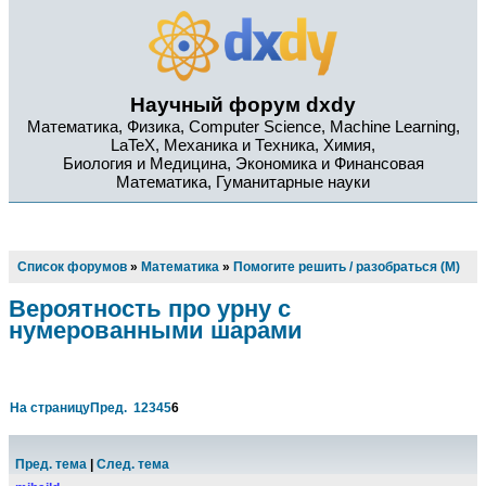
Научный форум dxdy
Математика, Физика, Computer Science, Machine Learning,
LaTeX, Механика и Техника, Химия,
Биология и Медицина, Экономика и Финансовая
Математика, Гуманитарные науки
Список форумов
»
Математика
»
Помогите решить / разобраться (М)
Вероятность про урну с
нумерованными шарами
На страницу
Пред.
1
2
3
4
5
6
Пред. тема
|
След. тема