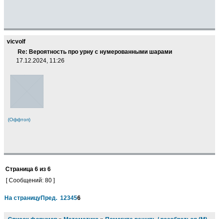
vicvolf
Re: Вероятность про урну с нумерованными шарами
17.12.2024, 11:26
(Оффтоп)
Страница
6
из
6
[ Сообщений: 80 ]
На страницу
Пред.
1
2
3
4
5
6