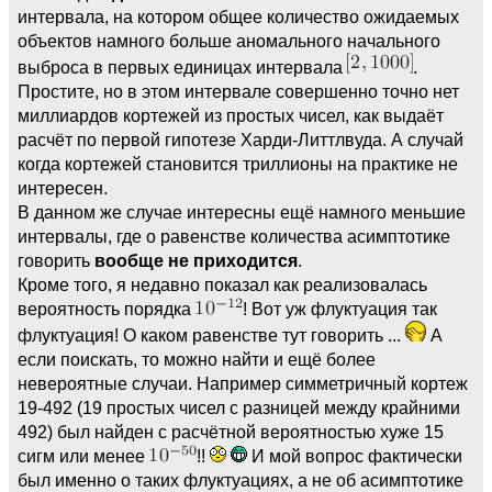
интервала, на котором общее количество ожидаемых
объектов намного больше аномального начального
выброса в первых единицах интервала
.
Простите, но в этом интервале совершенно точно нет
миллиардов кортежей из простых чисел, как выдаёт
расчёт по первой гипотезе Харди-Литтлвуда. А случай
когда кортежей становится триллионы на практике не
интересен.
В данном же случае интересны ещё намного меньшие
интервалы, где о равенстве количества асимптотике
говорить
вообще не приходится
.
Кроме того, я недавно показал как реализовалась
вероятность порядка
! Вот уж флуктуация так
флуктуация! О каком равенстве тут говорить ...
А
если поискать, то можно найти и ещё более
невероятные случаи. Например симметричный кортеж
19-492 (19 простых чисел с разницей между крайними
492) был найден с расчётной вероятностью хуже 15
сигм или менее
!!
И мой вопрос фактически
был именно о таких флуктуациях, а не об асимптотике