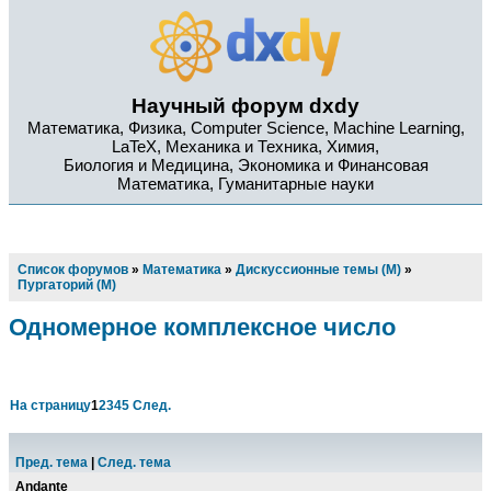
Научный форум dxdy
Математика, Физика, Computer Science, Machine Learning,
LaTeX, Механика и Техника, Химия,
Биология и Медицина, Экономика и Финансовая
Математика, Гуманитарные науки
Список форумов
»
Математика
»
Дискуссионные темы (М)
»
Пургаторий (М)
Одномерное комплексное число
На страницу
1
2
3
4
5
След.
Пред. тема
|
След. тема
Andante