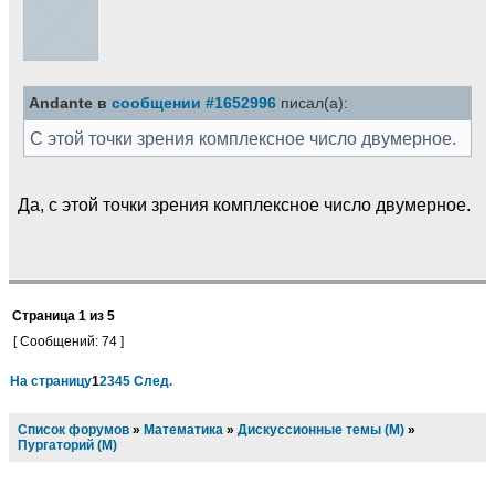
Andante в
сообщении #1652996
писал(а):
С этой точки зрения комплексное число двумерное.
Да, с этой точки зрения комплексное число двумерное.
Страница
1
из
5
[ Сообщений: 74 ]
На страницу
1
2
3
4
5
След.
Список форумов
»
Математика
»
Дискуссионные темы (М)
»
Пургаторий (М)