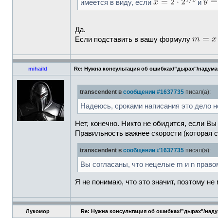
имеется в виду, если
и
Да.
Если подставить в вашу формулу
mihaild
Re: Нужна консультация об ошибках/”дырах"/надум
transcendent в
сообщении #1637735
писал(а):
Надеюсь, сроками написания это дело н
Нет, конечно. Никто не обидится, если Вы 
Правильность важнее скорости (которая с
transcendent в
сообщении #1637735
писал(а):
Вы согласаны, что нецелые m и n прав
Я не понимаю, что это значит, поэтому не 
Лукомор
Re: Нужна консультация об ошибках/”дырах"/над