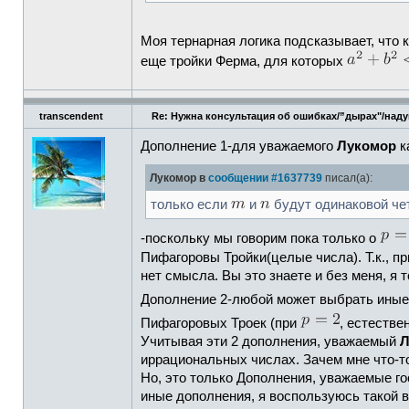
Моя тернарная логика подсказывает, что 
еще тройки Ферма, для которых
transcendent
Re: Нужна консультация об ошибках/”дырах"/над
Дополнение 1-для уважаемого
Лукомор
к
Лукомор в
сообщении #1637739
писал(а):
только если
и
будут одинаковой чет
-поскольку мы говорим пока только о
Пифагоровы Тройки(целые числа). Т.к., п
нет смысла. Вы это знаете и без меня, я т
Дополнение 2-любой может выбрать иные 
Пифагоровых Троек (при
, естестве
Учитывая эти 2 дополнения, уважаемый
Л
иррациональных числах. Зачем мне что-т
Но, это только Дополнения, уважаемые го
иные дополнения, я воспользуюсь такой в