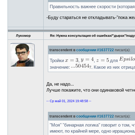
Правильность важнее скорости (которая
-Буду стараться не откладывать-"пока желе
Лукомор
Re: Нужна консультация об ошибках/”дырах"/над
transcendent в
сообщении #1637722
писал(а):
Тройки
,
,
для
значение:
. Какое из них отриц
Да, не надо...
Лучше покажите, что они одинаковой четн
-- Ср май 01, 2024 19:48:58 --
transcendent в
сообщении #1637722
писал(а):
"Моя" "бинарная логика" говорит о том,
имеют, по крайней мере, одно иррациона