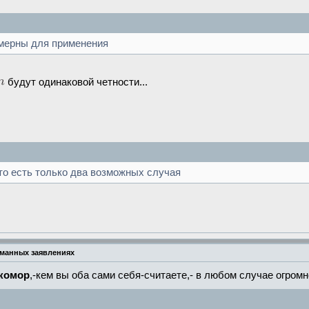
омерны для применения
будут одинаковой четности...
 что есть только два возможных случая
уманных заявлениях
комор
,-кем вы оба сами себя-считаете,- в любом случае огро