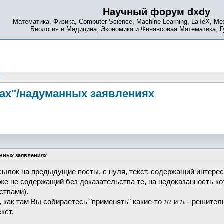
Научный форум dxdy
Математика, Физика, Computer Science, Machine Learning, LaTeX, Ме
Биология и Медицина, Экономика и Финансовая Математика, 
)
ах"/надуманных заявлениях
анных заявлениях
ссылок на предыдущие посты, с нуля, текст, содержащий интере
к же не содержащий без доказательства те, на недоказанность 
ствами).
, как там Вы собираетесь "применять" какие-то
и
- решител
кст.