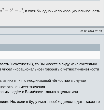
, и хотя бы одно число иррациональное, есть
01.05.2024, 20:53
казать "нечётности"), то Вы имеете в виду исключительно
з чисел -иррациональное) говорить о чётности-нечётности
ь из них m и n с неодинаковой чётностью в случае
ное-это не имеет значения.
овор мы ведём с Вами/вами только о целых или
ниям. Но, если я буду иметь необходимость дать какие-то