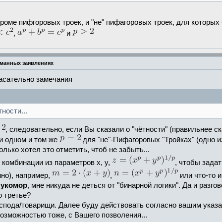
кроме пифгоровых троек, и "не" пифагоровых троек, для которых
,
и
уманных заявлениях
асательно замечания
ности...
, следовательно, если Вы сказали о "чётности" (правильнее с
ри одном и том же
для "не"-Пифагоровых "Тройках" (одно и
олько хотел это отметить, чтоб не забыть...
комбинации из параметров x, y,
, чтобы задат
нно), например,
,
или что-то и
укомор
, мне никуда не деться от "бинарной логики". Да и разг
о третье?
спода/товарищи. Далее буду действовать согласно вашим указа
озможностью тоже, с Вашего позволения...