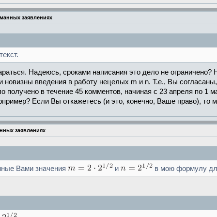
уманных заявлениях
екст.
тараться. Надеюсь, сроками написания это дело не ограничено? 
 и новизны введения в работу нецелых m и n. Т.е., Вы согласан
ло получено в течение 45 комментов, начиная с 23 апреля по 1 
рпример? Если Вы откажетесь (и это, конечно, Ваше право), то м
анных заявлениях
енные Вами значения
и
в мою формулу для