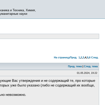
ханика и Техника, Химия,
Гуманитарные науки
На страницу
Пред.
1
,
2
,
3
,
4
,
5
,
6
След.
Пред. тема
|
След. тема
01.05.2024, 19:22
сующие Вас утверждения и не содержащий те, про которые
которых уже было указано (либо не содержащий их вообще,
ьно невозможно.