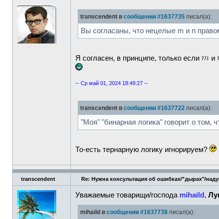
transcendent в
сообщении #1637735
писал(а):
Вы согласаны, что нецелые m и n прав
Я согласен, в принципе, только если
и
-- Ср май 01, 2024 18:49:27 --
transcendent в
сообщении #1637722
писал(а):
"Моя" "бинарная логика" говорит о том,
То-есть тернарную логику игнорируем?
transcendent
Re: Нужна консультация об ошибках/”дырах"/над
Уважаемые товарищи/господа
mihaild
,
Лу
mihaild в
сообщении #1637738
писал(а):