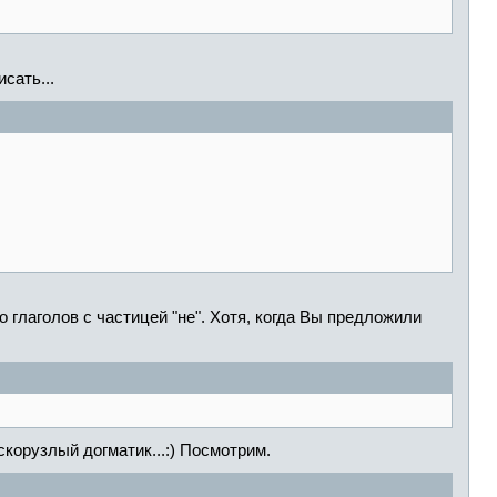
сать...
 глаголов с частицей "не". Хотя, когда Вы предложили
скорузлый догматик...:) Посмотрим.