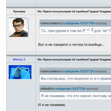
Лукомор
Re: Нужна консультация об ошибках/”дырах"/надум
transcendent в
сообщении #1637749
писал(а):
Т.к., при одном и том же
для "не"-
Вот и не говорите о четности вообще...
Mikhail_K
Re: Нужна консультация об ошибках/”дырах"/надум
transcendent в
сообщении #1637735
писал(а):
Вы согласаны, что нецелые m и n право
mihaild в
сообщении #1637738
писал(а):
Я не понимаю, что это значит, поэтому н
И я не понимаю.