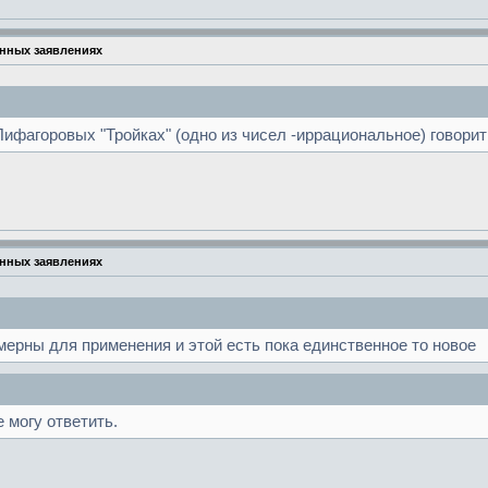
анных заявлениях
Пифагоровых "Тройках" (одно из чисел -иррациональное) говорит
анных заявлениях
мерны для применения и этой есть пока единственное то новое
е могу ответить.