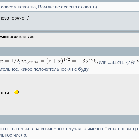
 совсем неважна, Вам же не сессию сдавать).
зо горячо...".
уманных заявлениях
:
или ...31241_{7}
и
ательное, какое положительное-я не буду.
ости...
 что есть только два возможных случая, а именно Пифагоровы тр
льное число.