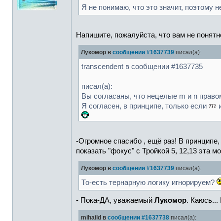
Я не понимаю, что это значит, поэтому н
Напишите, пожалуйста, что вам не понятно
Лукомор в
сообщении #1637739
писал(а):
transcendent в сообщении #1637735
писал(а):
Вы согласаны, что нецелые m и n прав
Я согласен, в принципе, только если
-Огромное спасибо , ещё раз! В принципе,
показать "фокус" с Тройкой 5, 12,13 эта м
Лукомор в
сообщении #1637739
писал(а):
То-есть тернарную логику игнорируем?
- Пока-ДА, уважаемый
Лукомор
. Каюсь..
mihaild в
сообщении #1637738
писал(а):