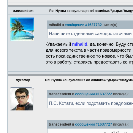
transcendent
Re: Нужна консультация об ошибках/”дырах"/над
mihaild в
сообщении #1637732
писал(а):
Напишите отдельный самодостаточный т
-Уважаемый
mihaild
, да, конечно. Буду с
для нового текста в части правомерности
есть пока единственное то
новое
, что бы
это в работу, стараясь предоставить конт
Лукомор
Re: Нужна консультация об ошибках/”дырах"/надум
transcendent в
сообщении #1637722
писал(а):
П.С. Кстати, если подставить предлож
transcendent в
сообщении #1637727
писал(а):