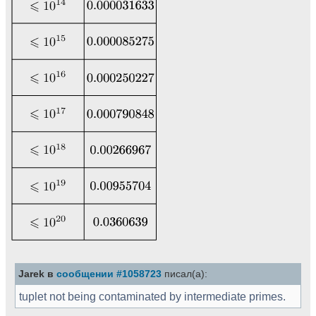
Jarek в
сообщении #1058723
писал(а):
tuplet not being contaminated by intermediate primes.