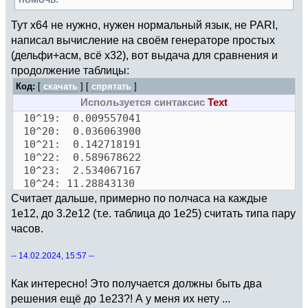
Тут x64 не нужно, нужен нормальный язык, не PARI,
написал вычисление на своём генераторе простых
(дельфи+асм, всё x32), вот выдача для сравнения и
продолжение таблицы:
Код:
[
скачать
] [
спрятать
]
Используется синтаксис
Text
10^19: 0.009557041
10^20: 0.036063900
10^21: 0.142718191
10^22: 0.589678622
10^23: 2.534067167
10^24: 11.28843130
Считает дальше, примерно по полчаса на каждые
1e12, до 3.2e12 (т.е. таблица до 1e25) считать типа пару
часов.
-- 14.02.2024, 15:57 --
Как интересно! Это получается должны быть два
решения ещё до 1e23?! А у меня их нету ...