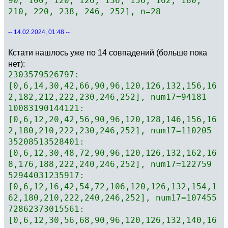
90, 100, 120, 126, 136, 156, 162, 180,
210, 220, 238, 246, 252], n=28
-- 14.02.2024, 01:48 --
Кстати нашлось уже по 14 совпадений (больше пока
нет):
2303579526797:
[0,6,14,30,42,66,90,96,120,126,132,156,16
2,182,212,222,230,246,252], num17=94181
10083190144121:
[0,6,12,20,42,56,90,96,120,128,146,156,16
2,180,210,222,230,246,252], num17=110205
35208513528401:
[0,6,12,30,48,72,90,96,120,126,132,162,16
8,176,188,222,240,246,252], num17=122759
52944031235917:
[0,6,12,16,42,54,72,106,120,126,132,154,1
62,180,210,222,240,246,252], num17=107455
72862373015561:
[0,6,12,30,56,68,90,96,120,126,132,140,16