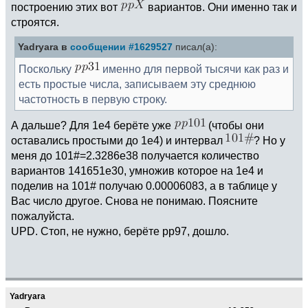
построению этих вот
вариантов. Они именно так и
строятся.
Yadryara в
сообщении #1629527
писал(а):
Поскольку
именно для первой тысячи как раз и
есть простые числа, записываем эту среднюю
частотность в первую строку.
А дальше? Для 1e4 берёте уже
(чтобы они
оставались простыми до 1e4) и интервал
? Но у
меня до 101#=2.3286e38 получается количество
вариантов 141651e30, умножив которое на 1e4 и
поделив на 101# получаю 0.00006083, а в таблице у
Вас число другое. Снова не понимаю. Поясните
пожалуйста.
UPD. Стоп, не нужно, берёте pp97, дошло.
Yadryara