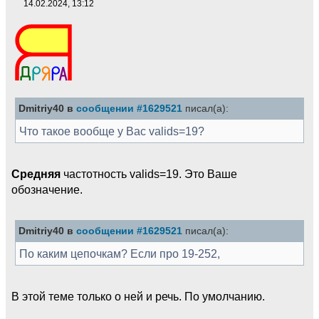
14.02.2024, 13:12
Dmitriy40 в
сообщении #1629521
писал(а):
Что такое вообще у Вас valids=19?
Средняя
частотность valids=19. Это Ваше
обозначение.
Dmitriy40 в
сообщении #1629521
писал(а):
По каким цепочкам? Если про 19-252,
В этой теме только о ней и речь. По умолчанию.