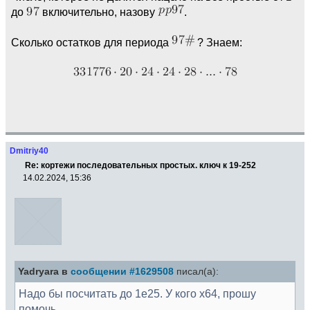
до
включительно, назову
.
Сколько остатков для периода
? Знаем:
Dmitriy40
Re: кортежи последовательных простых. ключ к 19-252
14.02.2024, 15:36
Yadryara в
сообщении #1629508
писал(а):
Надо бы посчитать до 1е25. У кого х64, прошу
помочь.