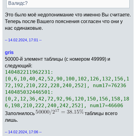
Валидс?
Это было моё недопонимание что именно Вы считаете.
Теперь после Вашего пояснения согласен что они у
нас одинаковые.
-- 14.02.2024, 17:01 --
gris
50000-й элемент таблицы (с номером 49999) и
следующий:
140482211962231:
[0,6,10,40,42,52,90,100,102,126,132,156,1
72,192,210,222,228,240,252], num17=76236
140485032446501:
[0,2,12,36,42,72,92,96,120,150,156,158,18
6,198,210,222,240,242,252], num17=46606
Заполнилось
таблицы всего
лишь.
-- 14.02.2024, 17:06 --