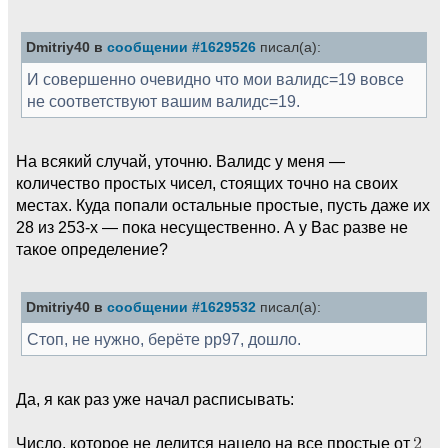
Dmitriy40 в
сообщении #1629526
писал(а):
И совершенно очевидно что мои валидс=19 вовсе
не соответствуют вашим валидс=19.
На всякий случай, уточню. Валидс у меня —
количество простых чисел, стоящих точно на своих
местах. Куда попали остальные простые, пусть даже их
28 из 253-х — пока несущественно. А у Вас разве не
такое определение?
Dmitriy40 в
сообщении #1629532
писал(а):
Стоп, не нужно, берёте pp97, дошло.
Да, я как раз уже начал расписывать:
Число, которое не делится нацело на все простые от