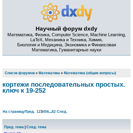
Научный форум dxdy
Математика, Физика, Computer Science, Machine Learning,
LaTeX, Механика и Техника, Химия,
Биология и Медицина, Экономика и Финансовая
Математика, Гуманитарные науки
Список форумов
»
Математика
»
Математика (общие вопросы)
кортежи последовательных простых.
ключ к 19-252
На страницу
Пред.
1
2
3
4
5
6
...
82
След.
Пред. тема
|
След. тема