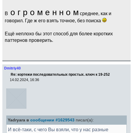
о г р о м е н н о м
В
среднее, как и
говорил. Где ж его взять точное, без поиска
Ещё неплохо бы этот способ для более коротких
паттернов проверить.
Dmitriy40
Re: кортежи последовательных простых. ключ к 19-252
14.02.2024, 16:36
Yadryara в
сообщении #1629543
писал(а):
И всё-таки, с чего Вы взяли, что у нас разные