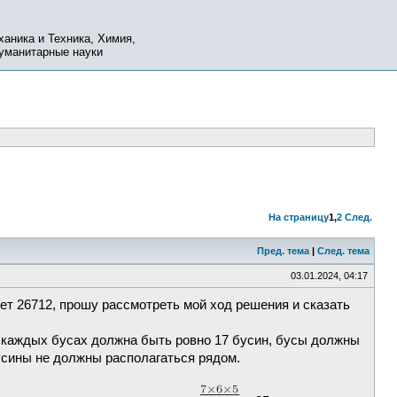
ханика и Техника, Химия,
Гуманитарные науки
На страницу
1
,
2
След.
Пред. тема
|
След. тема
03.01.2024, 04:17
вет 26712, прошу рассмотреть мой ход решения и сказать
а каждых бусах должна быть ровно 17 бусин, бусы должны
усины не должны располагаться рядом.