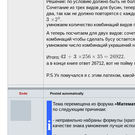
Решение: по условию должно быть не боль
Cочетание из трех видов для бусин, тепер
два, так как не должно повторятся с каж
умножаем количество комбинаций видов п
А теперь посчитаем для двух видов: соче
комбинаций чтобы сделать бусу остается 
умножаем число комбинаций украшений на
Итого;
а в конце книге ответ 26712, вот не пойм
P.S Ух помучался я с этим латехом, како
Ende
Posted automatically
Тема перемещена из форума
«Математ
по следующим причинам:
i
- неправильно набраны формулы (крат
качестве знака умножения лучше исп