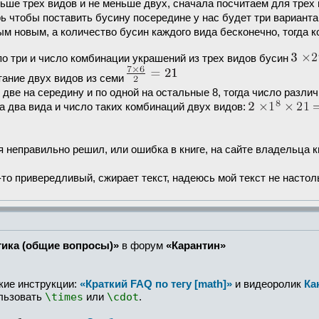
ше трех видов и не меньше двух, сначала посчитаем для трех 
ь чтобы поставить бусину посередине у нас будет три варианта, 
дым новым, а количество бусин каждого вида бесконечно, тогда 
о три и число комбинации украшений из трех видов бусин
тание двух видов из семи
две на середину и по одной на остальные 8, тогда число разли
 два вида и число таких комбинаций двух видов:
у я неправильно решил, или ошибка в книге, на сайте владельца к
й-то привередливый, сжирает текст, надеюсь мой текст не насто
ика (общие вопросы)»
в форум
«Карантин»
кие инструкции:
«Краткий FAQ по тегу [math]»
и видеоролик
Ка
\times
\cdot
ользовать
или
.