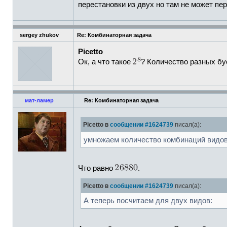
перестановки из двух но там не может пе
sergey zhukov
Re: Комбинаторная задача
Picetto
Ок, а что такое
? Количество разных бу
мат-ламер
Re: Комбинаторная задача
Picetto в
сообщении #1624739
писал(а):
умножаем количество комбинаций видов 
Что равно
.
Picetto в
сообщении #1624739
писал(а):
А теперь посчитаем для двух видов: