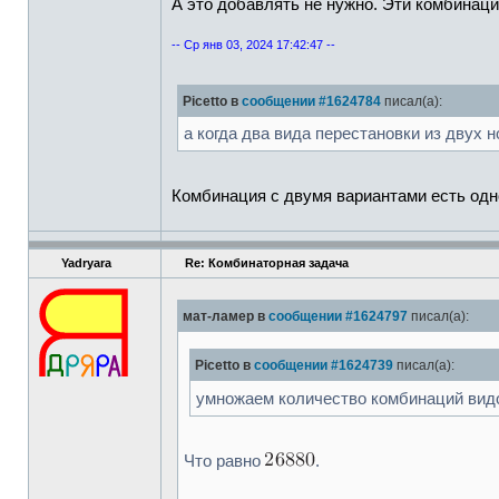
А это добавлять не нужно. Эти комбинаци
-- Ср янв 03, 2024 17:42:47 --
Picetto в
сообщении #1624784
писал(а):
а когда два вида перестановки из двух 
Комбинация с двумя вариантами есть одн
Yadryara
Re: Комбинаторная задача
мат-ламер в
сообщении #1624797
писал(а):
Picetto в
сообщении #1624739
писал(а):
умножаем количество комбинаций видо
Что равно
.