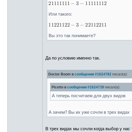
Или такого:
Вы это так понимаете?
Да по условию именно так.
Doctor Boom в
сообщении #1624782
писал(а):
Picetto в
сообщении #1624739
писал(а):
А теперь посчитаем для двух видов
А зачем? Вы их уже сочли в трех видах
В трех видах мы сочли когда выбор у нас 