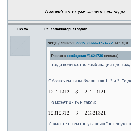
А зачем? Вы их уже сочли в трех видах
Picetto
Re: Комбинаторная задача
sergey zhukov в
сообщении #1624772
писал(а):
Picetto в
сообщении #1624739
писал(а):
тогда количество комбинаций для каж
Обозначим типы бусин, как 1, 2 и 3. Тог
Но может быть и такой:
И вместе с тем (по условию "нет двух со