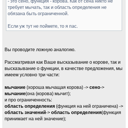
- это сено, функция - корова. Как от сена никто не
требует мычать, так и область определения не
обязана быть ограниченной.
Если уж тут не поймете, то я пас.
Вы проводите ложную аналогию.
Рассматривая как Ваше высказывание о корове, так и
высказывание о функции, в качестве предложения, мы
имеем условно три части:
мычание
(хороша мычащая корова) ->
сено
->
мычание
(она (корова) мычит);
и про ограниченность:
область определения
(функция на ней ограничена) ->
область значений
->
область определения
(функция
принимает на ней значение);