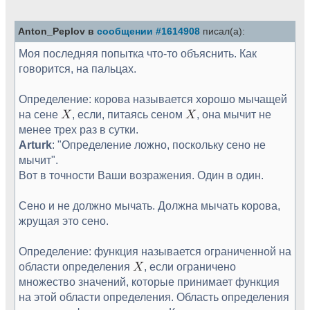
Anton_Peplov в
сообщении #1614908
писал(а):
Моя последняя попытка что-то объяснить. Как
говорится, на пальцах.
Определение: корова называется хорошо мычащей
на сене
, если, питаясь сеном
, она мычит не
менее трех раз в сутки.
Arturk
: "Определение ложно, поскольку сено не
мычит".
Вот в точности Ваши возражения. Один в один.
Сено и не должно мычать. Должна мычать корова,
жрущая это сено.
Определение: функция называется ограниченной на
области определения
, если ограничено
множество значений, которые принимает функция
на этой области определения. Область определения