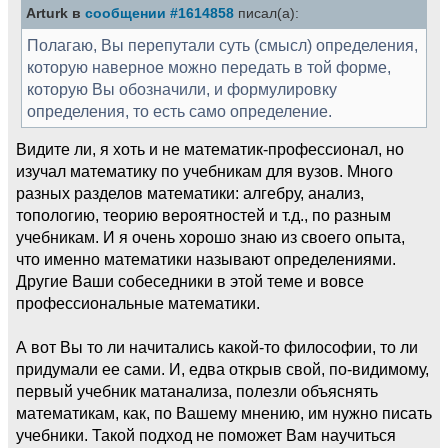
Arturk в
сообщении #1614858
писал(а):
Полагаю, Вы перепутали суть (смысл) определения,
которую наверное можно передать в той форме,
которую Вы обозначили, и формулировку
определения, то есть само определение.
Видите ли, я хоть и не математик-профессионал, но
изучал математику по учебникам для вузов. Много
разных разделов математики: алгебру, анализ,
топологию, теорию вероятностей и т.д., по разным
учебникам. И я очень хорошо знаю из своего опыта,
что именно математики называют определениями.
Другие Ваши собеседники в этой теме и вовсе
профессиональные математики.
А вот Вы то ли начитались какой-то философии, то ли
придумали ее сами. И, едва открыв свой, по-видимому,
первый учебник матанализа, полезли объяснять
математикам, как, по Вашему мнению, им нужно писать
учебники. Такой подход не поможет Вам научиться