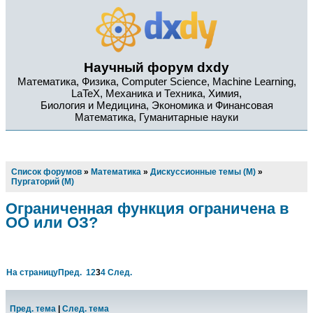
Научный форум dxdy
Математика, Физика, Computer Science, Machine Learning,
LaTeX, Механика и Техника, Химия,
Биология и Медицина, Экономика и Финансовая
Математика, Гуманитарные науки
Список форумов
»
Математика
»
Дискуссионные темы (М)
»
Пургаторий (М)
Ограниченная функция ограничена в
ОО или ОЗ?
На страницу
Пред.
1
2
3
4
След.
Пред. тема
|
След. тема