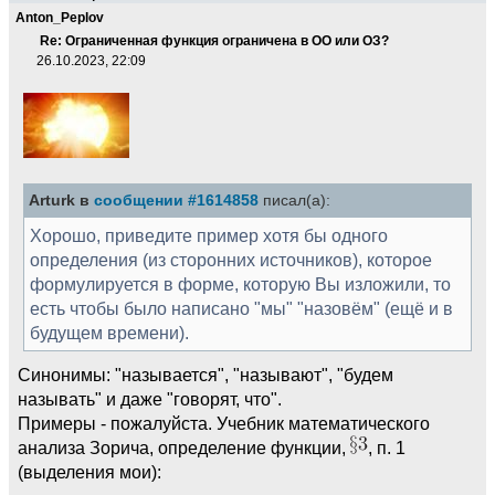
Anton_Peplov
Re: Ограниченная функция ограничена в ОО или ОЗ?
26.10.2023, 22:09
Arturk в
сообщении #1614858
писал(а):
Хорошо, приведите пример хотя бы одного
определения (из сторонних источников), которое
формулируется в форме, которую Вы изложили, то
есть чтобы было написано "мы" "назовём" (ещё и в
будущем времени).
Синонимы: "называется", "называют", "будем
называть" и даже "говорят, что".
Примеры - пожалуйста. Учебник математического
анализа Зорича, определение функции,
, п. 1
(выделения мои):