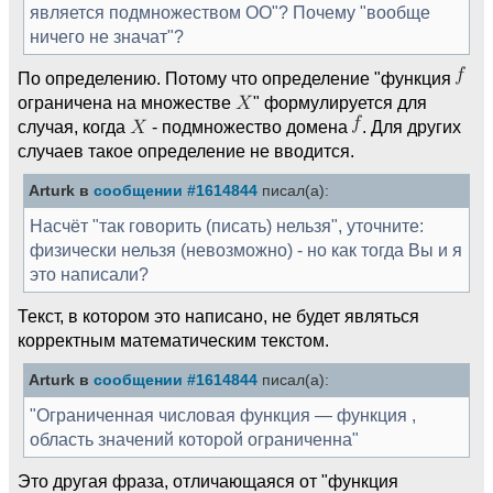
является подмножеством ОО"? Почему "вообще
ничего не значат"?
По определению. Потому что определение "функция
ограничена на множестве
" формулируется для
случая, когда
- подмножество домена
. Для других
случаев такое определение не вводится.
Arturk в
сообщении #1614844
писал(а):
Насчёт "так говорить (писать) нельзя", уточните:
физически нельзя (невозможно) - но как тогда Вы и я
это написали?
Текст, в котором это написано, не будет являться
корректным математическим текстом.
Arturk в
сообщении #1614844
писал(а):
"Ограниченная числовая функция — функция ,
область значений которой ограниченна"
Это другая фраза, отличающаяся от "функция