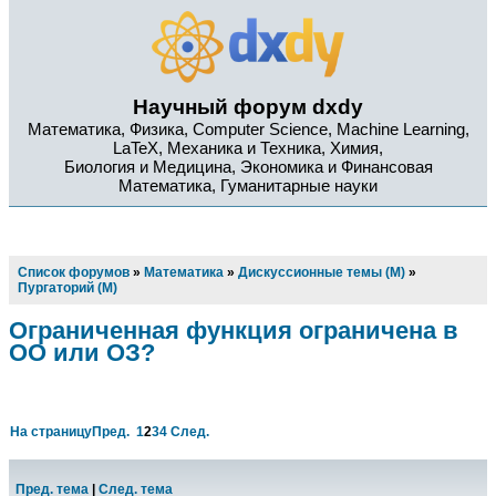
Научный форум dxdy
Математика, Физика, Computer Science, Machine Learning,
LaTeX, Механика и Техника, Химия,
Биология и Медицина, Экономика и Финансовая
Математика, Гуманитарные науки
Список форумов
»
Математика
»
Дискуссионные темы (М)
»
Пургаторий (М)
Ограниченная функция ограничена в
ОО или ОЗ?
На страницу
Пред.
1
2
3
4
След.
Пред. тема
|
След. тема