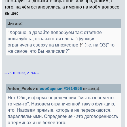
Пожалуйста, докажите обратное, или продолжим, с
того, на чём остановились, а именно на моём вопросе
выше:
Цитата:
"Хорошо, а давайте попробуем так: ответьте
пожалуйста, означают ли слова "функция
ограничена сверху на множестве
(т.е. на ОЗ)" то
же самое, что Вы написали?"
-- 26.10.2023, 21:44 --
Anton_Peplov в
сообщении #1614856
писал(а):
Нет. Общая форма определения: "мы назовем что-
то чем-то". Назовем ограниченной такую функцию,
что. Назовем прямые, которые не пересекаются,
параллельными. Определение - это договоренность
о терминах и не более того.