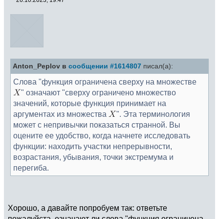
Anton_Peplov в
сообщении #1614807
писал(а):
Слова "функция ограничена сверху на множестве
" означают "сверху ограничено множество
значений, которые функция принимает на
аргументах из множества
". Эта терминология
может с непривычки показаться странной. Вы
оцените ее удобство, когда начнете исследовать
функции: находить участки непрерывности,
возрастания, убывания, точки экстремума и
перегиба.
Хорошо, а давайте попробуем так: ответьте
пожалуйста, означают ли слова "функция ограничена