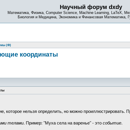
Научный форум dxdy
Математика, Физика, Computer Science, Machine Learning, LaTeX, Ме
Биология и Медицина, Экономика и Финансовая Математика, 
емы (Ф)
вующие координаты
аты
е, которое нельзя определить, но можно проиллюстрировать. При
ими телами
. Пример: "Муха села на варенье" - это
событие
.