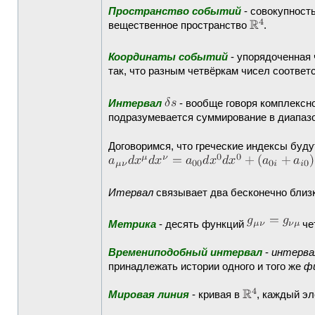
Пространство событий
- совокупност
вещественное пространство
.
Координаты событий
- упорядоченная
так, что разным четвёркам чисел соотве
Интервал
- вообще говоря комплексн
подразумевается суммирование в диапаз
Договоримся, что греческие индексы буд
Итервал
связывает два бесконечно близ
Метрика
- десять функций
че
Времениподобный интервал
-
интерва
принадлежать истории одного и того же
ф
Мировая линия
- кривая в
, каждый э