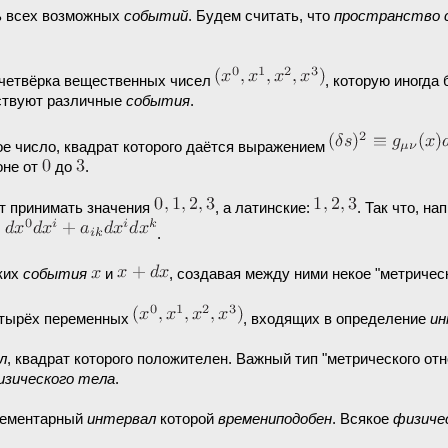
ь всех возможных
событий
. Будем считать, что
пространство 
 четвёрка вещественных чисел
, которую иногда
тствуют различные
события
.
ое число, квадрат которого даётся выражением
оне от
до
.
ут принимать значения
, а латинские:
. Так что, на
.
ких
события
и
, создавая между ними некое "метричес
тырёх переменных
, входящих в определение
ин
л
, квадрат которого положителен. Важный тип "метрического от
изического тела
.
лементарный
интервал
которой
времениподобен
. Всякое
физиче