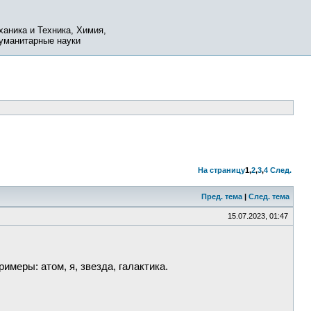
ханика и Техника, Химия,
Гуманитарные науки
На страницу
1
,
2
,
3
,
4
След.
Пред. тема
|
След. тема
15.07.2023, 01:47
меры: атом, я, звезда, галактика.