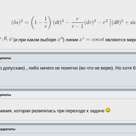
(и при каком выборе
) линии
являются мир
динаты
о допускаю) , либо ничего не понятно (во что не верю). Но хотя
динаты
мания, которая развеялась при переходе к задаче
оординаты