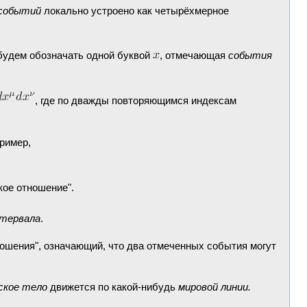
событий
локально устроено как четырёхмерное
 будем обозначать одной буквой
, отмечающая
события
, где по дважды повторяющимся индексам
пример,
кое отношение".
тервала
.
ношения", означающий, что два отмеченных события могут
ское тело
движется по какой-нибудь
мировой линии.