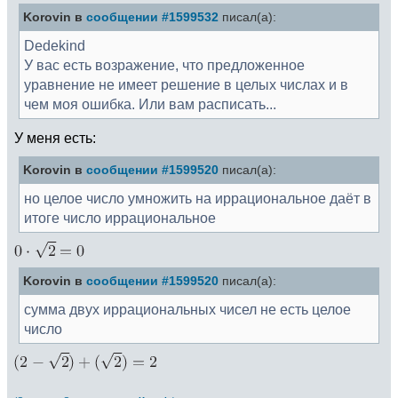
Korovin в
сообщении #1599532
писал(а):
Dedekind
У вас есть возражение, что предложенное
уравнение не имеет решение в целых числах и в
чем моя ошибка. Или вам расписать...
У меня есть:
Korovin в
сообщении #1599520
писал(а):
но целое число умножить на иррациональное даёт в
итоге число иррациональное
Korovin в
сообщении #1599520
писал(а):
сумма двух иррациональных чисел не есть целое
число