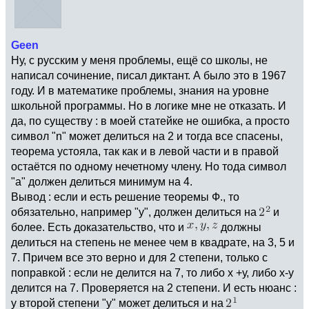
Geen
Ну, с русским у меня проблемы, ещё со школы, не
написал сочинение, писал диктант. А было это в 1967
году. И в математике проблемы, знания на уровне
школьной программы. Но в логике мне не отказать. И
да, по существу : в моей статейке не ошибка, а просто
символ "n" может делиться на 2 и тогда все спасены,
теорема устояла, так как и в левой части и в правой
остаётся по одному нечетному члену. Но тода символ
"а" должен делиться минимум на 4.
Вывод : если и есть решение теоремы Ф., то
обязательно, например "у", должен делиться на
и
более. Есть доказательство, что и
должны
делиться на степень не менее чем в квадрате, на 3, 5 и
7. Причем все это верно и для 2 степени, только с
поправкой : если не делится на 7, то либо х +у, либо х-у
делится на 7. Проверяется на 2 степени. И есть нюанс :
у второй степени "у" может делиться и на