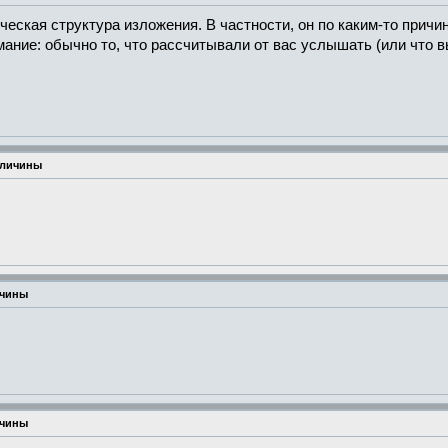
еская структура изложения. В частности, он по каким-то причи
ние: обычно то, что рассчитывали от вас услышать (или что вы 
еличины
ичины
ичины