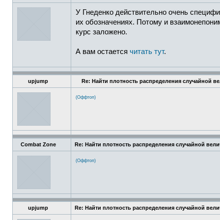
У Гнеденко действительно очень специфич
их обозначениях. Потому и взаимонепонима
курс заложено.
А вам остается
читать тут
.
upjump
Re: Найти плотность распределения случайной в
(Оффтоп)
Combat Zone
Re: Найти плотность распределения случайной вел
(Оффтоп)
upjump
Re: Найти плотность распределения случайной вел