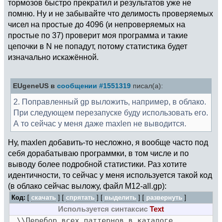
тормозов быстро прекратил и результатов уже не
помню. Ну и не забывайте что делимость проверяемых
чисел на простые до 4096 (и непроверяемых на
простые по 37) проверит моя программа и такие
цепочки в N не попадут, потому статистика будет
изначально искажённой.
EUgeneUS в
сообщении #1551319
писал(а):
2. Поправленный gp выложить, например, в облако.
При следующем перезапуске буду использовать его.
А то сейчас у меня даже maxlen не выводится.
Ну, maxlen добавить-то несложно, я вообще часто под
себя дорабатываю программки, в том числе и по
выводу более подробной статистики. Раз хотите
идентичности, то сейчас у меня используется такой код
(в облако сейчас выложу, файл M12-all.gp):
Код:
[
скачать
] [
спрятать
]
[
выделить
]
[
развернуть
]
Используется синтаксис
Text
\\Перебор всех паттернов в каталоге