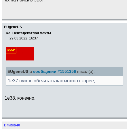
EUgeneUS
Re: Пентадекатлон мечты
29.03.2022, 16:37
EUgeneUS в
сообщении #1551356
писал(а):
1e37 нужно обсчитать как можно скорее,
1е38, конечно.
Dmitriy40