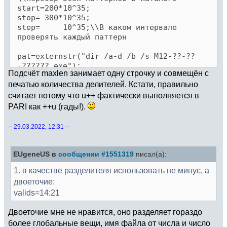
start=200*10^35;
stop= 300*10^35;
step= 10^35;\\В каком интервале
проверять каждый паттерн
pat=externstr("dir /a-d /b /s M12-??-??
-??????.exe");
Подсчёт maxlen занимает одну строчку и совмещён с
if(#pat==0, print("Not found patterns!");
печатью количества делителей. Кстати, правильно
quit);
for(i=1,#pat, s=strsplit(pat[i],".");
считает потому что u++ фактически выполняется в
pat[i]=strjoin(s[1..#s-1],"."));
PARI как ++u (гады!).
ff=vector(#pat,i,
s=strsplit(pat[i],"\\");s[#s]);
-- 29.03.2022, 12:31 --
{forstep(h=start,stop-1,step,
t0=getwalltime(); gettime();
q=0;\\Статистику будем подсчитывать для
EUgeneUS в
сообщении #1551319
писал(а):
каждого круга величиной step
1. в качестве разделителя использовать не минус, а
for(g=1,#pat,
двоеточие:
system(strprintf("title
%de%d:%s",h\step,logint(step,10),strjoin(st
valids=14:21
rsplit(ff[g],"-")[2..3],"-")));\\Вывод
текущего прогресса в заголовок окна консоли
Двоеточие мне не нравится, оно разделяет гораздо
более глобальные вещи, имя файла от числа и число