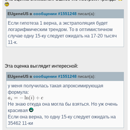
EUgeneUS в
сообщении #1551248
писал(а):
Если гипотеза 1 верна, а экстраполяция будет
логарифмическим трендом. То в оптимистичном
случае одну 15-ку следует ожидать на 17-20 тысяч
11-к.
Эта оценка выглядит интересной:
EUgeneUS в
сообщении #1551248
писал(а):
у меня получилась такая апроксимирующая
формула:
Не знаю откуда она могла бы взяться. Но уж очень
красивая
Если она верна, то одну 15-ку следует ожидать на
35462 11-ки