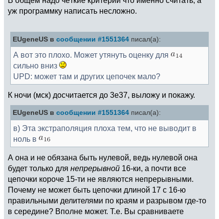
В общем надо чёткие критерии что именно считать, а
уж программку написать несложно.
EUgeneUS в
сообщении #1551364
писал(а):
А вот это плохо. Может утянуть оценку для
сильно вниз
UPD: может там и других цепочек мало?
К ночи (мск) досчитается до 3e37, выложу и покажу.
EUgeneUS в
сообщении #1551364
писал(а):
в) Эта экстраполяция плоха тем, что не выводит в
ноль в
А она и не обязана быть нулевой, ведь нулевой она
будет только для
непрерывной
16-ки, а почти все
цепочки короче 15-ти не являются непрерывными.
Почему не может быть цепочки длиной 17 с 16-ю
правильными делителями по краям и разрывом где-то
в середине? Вполне может. Т.е. Вы сравниваете