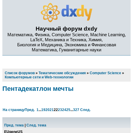
Научный форум dxdy
Математика, Физика, Computer Science, Machine Learning,
LaTeX, Механика и Техника, Химия,
Биология и Медицина, Экономика и Финансовая
Математика, Гуманитарные науки
Список форумов
»
Тематические обсуждения
»
Computer Science
»
Компьютерные сети и Web-технологии
Пентадекатлон мечты
На страницу
Пред.
1
...
19
20
21
22
23
24
25
...
327
След.
Пред. тема
|
След. тема
EUgeneUS