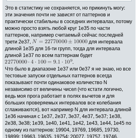
Это в статистику не сохраняется, но прикинуть могу:
эти значения почти не зависят от паттернов и
практически стабильны в соседних интервалах, потому
можно просто взять любой круг 1e35 по части
паттернов, например считаемый сейчас последней
трети 2e37,
для интервала
длиной 1e35 для 16-ти групп, тогда для интервала
длиной 1e37 по всем паттернам будет
.
Что было в диапазоне 1e37 или 0e37 я не знаю, но все
тестовые запуски отдельных паттернов всегда
показывают почти одинаковое количество N
независимо от величины чисел (что кстати логично,
ведь моя прога работает в полях вычетов и для
больших проверяемых интервалов все колебания
сглаживаются), вот например N для интервала длиной
1e36 начиная с 1e37, 2e37, 3e37, 4e37, 5e37; 1e38,
2e38, 3e38; 1e39, 1e40, 1e41, 1e42, 1e43, 1e44, 1e45 по
одному из паттернов: 19904, 19769, 19685, 19730,
19899; 19963, 19635, 19754; 20077, 19757, 19746,