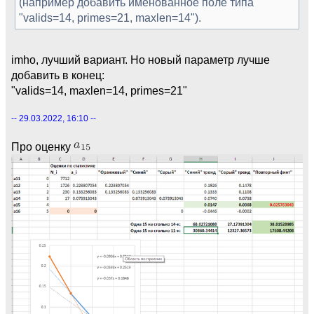
\\!
(например добавить именованное поле типа
(z[13]>0 && !ispseudoprime((n+12)/v[13]))
"valids=14, primes=21, maxlen=14").
||
\\!
(z[14]>0 && !ispseudoprime((n+13)/v[14]))
imho, лучший вариант. Но новый параметр лучше
||
добавить в конец:
\\!
"valids=14, maxlen=14, primes=21"
(z[15]>0 && !ispseudoprime((n+14)/v[15]))
||
-- 29.03.2022, 16:10 --
0
,
Про оценку
next;
);
s=vector(15,d,numdiv(n+d-1)); k=#select(x->
(x==12),s);
if(k>=11,
w=strprintf("%d:",n); f=", ALL";
for(j=1,#v, if(z[j]>0 && s[j]!=12, f="";
break));