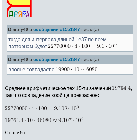
Dmitriy40 в
сообщении #1551347
писал(а):
тогда для интервала длиной 1e37 по всем
паттернам будет
Dmitriy40 в
сообщении #1551347
писал(а):
вполне совпадает с
Среднее арифметическое тех 15-ти значений
,
так что совпадение вообще прекрасное:
Спасибо.