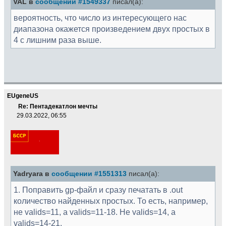
VAL в
сообщении #1549337
писал(а):
вероятность, что число из интересующего нас
диапазона окажется произведением двух простых в
4 с лишним раза выше.
EUgeneUS
Re: Пентадекатлон мечты
29.03.2022, 06:55
Yadryara в
сообщении #1551313
писал(а):
1. Поправить gp-файл и сразу печатать в .out
количество найденных простых. То есть, например,
не valids=11, а valids=11-18. Не valids=14, а
valids=14-21.