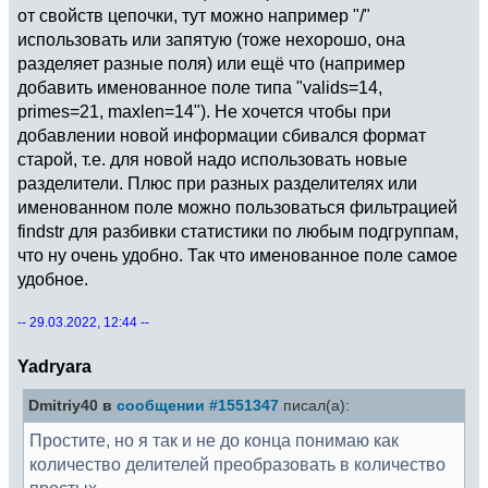
read(concat(pat[g],".pat"));
от свойств цепочки, тут можно например "/"
z=vectorsmall(#v,i,!issquare(v[i]));\\Сформ
использовать или запятую (тоже нехорошо, она
ируем вектор флагов squarefree в паттерне
разделяет разные поля) или ещё что (например
добавить именованное поле типа "valids=14,
forstep(ii=floor(h/pp.mod),ceil((h+step-
1)/pp.mod),227*10^6,\\ВАЖНО: чтобы не
primes=21, maxlen=14"). Не хочется чтобы при
считать лишнего эта величина не должна
добавлении новой информации сбивался формат
сильно превышать
старой, т.е. для новой надо использовать новые
ceil(step/440538835723387181869888800)!
разделители. Плюс при разных разделителях или
printf("%s:
именованном поле можно пользоваться фильтрацией
%0.3fe35\t\t%c",ff[g],
findstr для разбивки статистики по любым подгруппам,
(lift(pp)+pp.mod*ii)/1e35,13);
что ну очень удобно. Так что именованное поле самое
vi=extern(strexpand(pat[g],".exe ",ii,"
удобное.
",227*10^6," 2>nul")); q+=#vi;
for(t=1,#vi,
-- 29.03.2022, 12:44 --
n=lift(pp)+pp.mod*vi[t];
Yadryara
if(n<h ||
n>=h+step, next);
Dmitriy40 в
сообщении #1551347
писал(а):
if(
Простите, но я так и не до конца понимаю как
\\!
(z[1]>0 && !ispseudoprime((n+0)/v[1])) ||
количество делителей преобразовать в количество
\\!
простых.