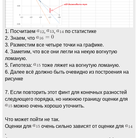
if(k==#v, f=concat(f,", FOUND!!!"));
u=0; uu=0; foreach(s,d,
w=concat(w,strprintf("%3d,",d)); if(d==12,
uu=max(uu,u++), uu=max(uu,u);u=0););
1. Посчитаем
,
,
по статистике
2. Знаем, что
w=concat(w,strprintf(" valids=%d,
maxlen=%d%s", k,uu,f));
3. Разместим все четыре точки на графике.
4. Заметим, что все они легли на некую вогнутую
print(ff[g],": ",w);
ломаную.
write(concat(pat[g],".out"),w);
5. Гипотеза:
тоже ляжет на вогнутую ломаную.
);
6. Далее всё должно быть очевидно из построения на
);
рисунке
);
);
7. Если повторить этот финт для конечных разностей
printf("N=%d, %0.3fs (%0.3fs in
следующего порядка, но нижнюю границу оценки для
PARI) per round.\t\t\t\n",q,(getwalltime()-
можно очень хорошо уточнить.
t0)/1e3,gettime()/1e3);
)}
Что может пойти не так.
quit;
Оценки для
очень сильно зависят от оценки для
.