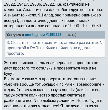
19822, 19417, 19686, 19622. Т.е. фактически не
меняется. Аналогично и для любого другого паттерна.
А значит то число, 9.1млрд, оно примерно одинаково
всегда (для достаточно длинных проверяемых
интервалов) и вполне совпадает с
.
Yadryara в
сообщении #1551313
писал(а):
3. Сказать, если это возможно, сколько раз из этих N
проверкой в PARI не было найдено ни одного
простого.
Это невозможно, ведь если первая же проверка не
даст простого, то остальные проверяться уже и не
будут.
Вы можете сами это проверить, в тестовых целях:
уберите вообще тот большой if с кучей ispseudoprime и
отдавайте весь выхлоп сразу в numdiv (или factor если
так уж хотите количество простых считать) и
разбирайте все N по любым условиям. Но это будет в
десятки-сотни раз медленнее! Я так делал, но из-за