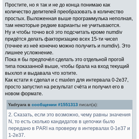
Простите, но я так и не до конца понимаю как
количество делителей преобразовать в количество
простых. Выложенная выше программулька неполная,
там некоторые редкие варианты не учитываются.
Ну и чтобы точно всё это подсчитать кроме numdiv
придётся делать факторизацию всех 15-ти чисел
(точнее из неё конечно можно получить и numdiv). Это
лишнее усложнение.
Пока я бы предпочёл сделать это отдельной прогой
типа показанной выше, чтобы брала на вход текущий
выхлоп и выдавала что хотите.
Как кстати я сделал и с maxlen для интервала 0-2e37,
просто запустил на результат счёта и получил его в
новом формате.
Yadryara в
сообщении #1551313
писал(а):
2. Сказать, если это возможно, чему равны значения
N, то есть сколько кандидатов в цепочки было
передано в PARI на проверку в интервалах 0-1e37 и
1-2e37.