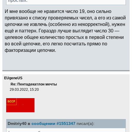
(z[2]>0 && !ispseudoprime((n+1)/v[2])) ||
\\!
И мне вообще не нравится число 19, оно сильно
(z[3]>0 && !ispseudoprime((n+2)/v[3])) ||
привязано к списку проверяемых чисел, а его из самой
цепочки не извлечь (особенно из некорректной), нужен
(z[4]>0 && !ispseudoprime((n+3)/v[4])) ||
ещё и паттерн. Гораздо лучше выглядит число 30 —
целевое общее количество простых в первой степени
(z[5]>0 && !ispseudoprime((n+4)/v[5])) ||
во всей цепочке, его легко посчитать прямо по
(z[6]>0 && !ispseudoprime((n+5)/v[6])) ||
факторизации цепочки.
(z[7]>0 && !ispseudoprime((n+6)/v[7])) ||
(z[8]>0 && !ispseudoprime((n+7)/v[8])) ||
EUgeneUS
(z[9]>0 && !ispseudoprime((n+8)/v[9])) ||
Re: Пентадекатлон мечты
29.03.2022, 15:20
(z[10]>0 && !ispseudoprime((n+9)/v[10])) ||
(z[11]>0 && !ispseudoprime((n+10)/v[11]))
||
(z[12]>0 && !ispseudoprime((n+11)/v[12]))
Dmitriy40 в
сообщении #1551347
писал(а):
||