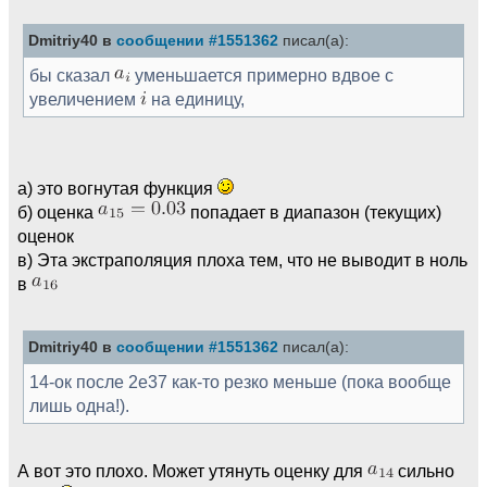
Dmitriy40 в
сообщении #1551362
писал(а):
бы сказал
уменьшается примерно вдвое с
увеличением
на единицу,
а) это вогнутая функция
б) оценка
попадает в диапазон (текущих)
оценок
в) Эта экстраполяция плоха тем, что не выводит в ноль
в
Dmitriy40 в
сообщении #1551362
писал(а):
14-ок после 2e37 как-то резко меньше (пока вообще
лишь одна!).
А вот это плохо. Может утянуть оценку для
сильно