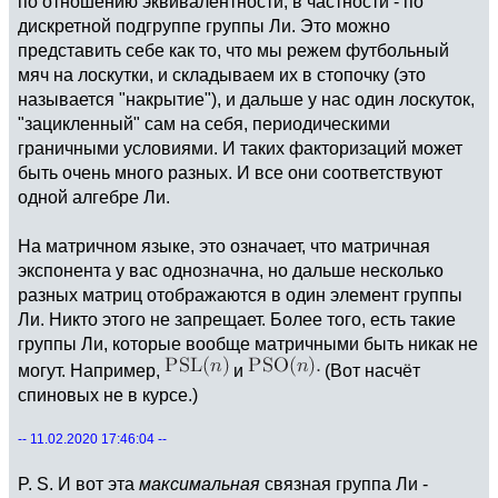
по отношению эквивалентности, в частности - по
дискретной подгруппе группы Ли. Это можно
представить себе как то, что мы режем футбольный
мяч на лоскутки, и складываем их в стопочку (это
называется "накрытие"), и дальше у нас один лоскуток,
"зацикленный" сам на себя, периодическими
граничными условиями. И таких факторизаций может
быть очень много разных. И все они соответствуют
одной алгебре Ли.
На матричном языке, это означает, что матричная
экспонента у вас однозначна, но дальше несколько
разных матриц отображаются в один элемент группы
Ли. Никто этого не запрещает. Более того, есть такие
группы Ли, которые вообще матричными быть никак не
могут. Например,
и
(Вот насчёт
спиновых не в курсе.)
-- 11.02.2020 17:46:04 --
P. S. И вот эта
максимальная
связная группа Ли -