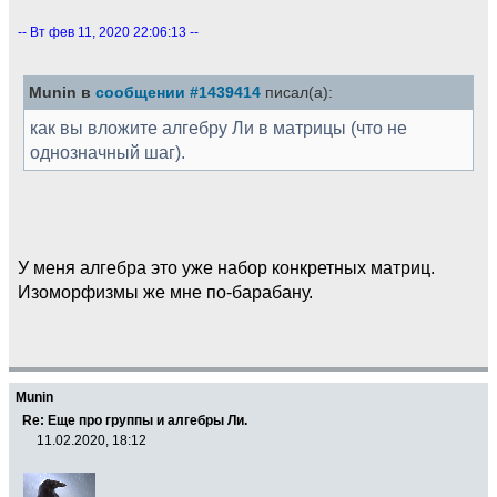
-- Вт фев 11, 2020 22:06:13 --
Munin в
сообщении #1439414
писал(а):
как вы вложите алгебру Ли в матрицы (что не
однозначный шаг).
У меня алгебра это уже набор конкретных матриц.
Изоморфизмы же мне по-барабану.
Munin
Re: Еще про группы и алгебры Ли.
11.02.2020, 18:12