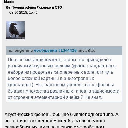
Munin
Re: Теория эфира Лоренца и ОТО
08.10.2018, 15:41
realeugene в
сообщении #1344426
писал(а):
Но я не могу припомнить, чтобы это приводило к
различным звуковым волнам (кроме стандартного
набора из продольных/поперечных волн или чуть
более сложной картины в анизотропных
кристаллах). На квантовом уровне: а что, фононы
бывают множества различных типов, в зависимости
от строения элементарной ячейки? Не знал.
Акустические фононы обычно бывают одного типа. А
вот оптических ветвей может быть очень много
разнообразных, именно в связи с устройством