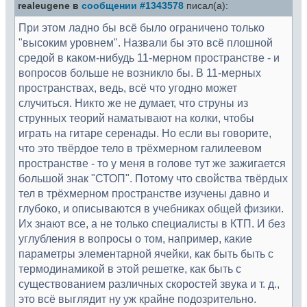
realeugene в
сообщении #1343578
писал(а):
При этом ладно бы всё было ограничено только
"высоким уровнем". Назвали бы это всё плошной
средой в каком-нибудь 11-мерном пространстве - и
вопросов больше не возникло бы. В 11-мерных
пространствах, ведь, всё что угодно может
случиться. Никто же не думает, что струны из
струнных теорий наматывают на колки, чтобы
играть на гитаре серенады. Но если вы говорите,
что это твёрдое тело в трёхмерном галилеевом
пространстве - то у меня в голове тут же зажигается
большой знак "СТОП". Потому что свойства твёрдых
тел в трёхмерном пространстве изучены давно и
глубоко, и описываются в учебниках общей физики.
Их знают все, а не только специалисты в КТП. И без
углубления в вопросы о том, например, какие
параметры элементарной ячейки, как быть быть с
термодинамикой в этой решетке, как быть с
существованием различных скоростей звука и т. д.,
это всё выглядит ну уж крайне подозрительно.