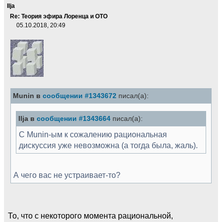
Ilja
Re: Теория эфира Лоренца и ОТО
05.10.2018, 20:49
Munin в
сообщении #1343672
писал(а):
Ilja в
сообщении #1343664
писал(а):
С Munin-ым к сожалению рациональная
дискуссия уже невозможна (а тогда была, жаль).
А чего вас не устраивает-то?
То, что с некоторого момента рациональной,