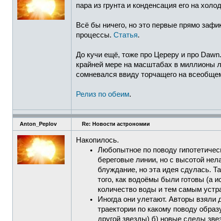
пара из грунта и конденсация его на холод
Всё бы ничего, но это первые прямо заф
процессы.
Статья
.
До кучи ещё, тоже про Цереру и про Dawn
крайней мере на масштабах в миллионы ле
сомневался ввиду торчащего на всеобще
Релиз по обеим
.
Anton_Peplov
Re: Новости астрономии
Накопилось.
Любопытное по поводу гипотетически
береговые линии, но с высотой не
блуждание, но эта идея сдулась. Т
того, как водоёмы были готовы (а 
количество воды и тем самым устра
Иногда они улетают. Авторы взяли 
траектории по какому поводу образ
другой звезды) б) новые следы зве