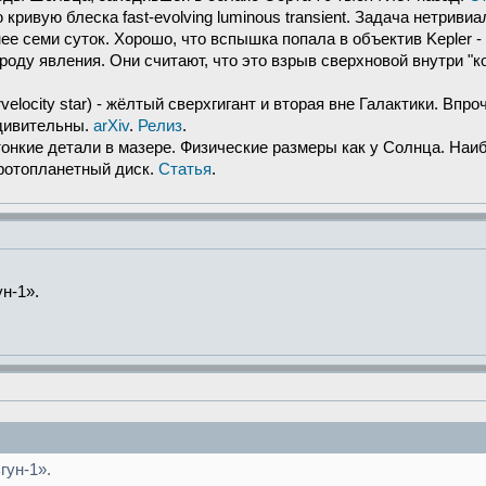
ривую блеска fast-evolving luminous transient. Задача нетрив
е семи суток. Хорошо, что вспышка попала в объектив Kepler -
оду явления. Они считают, что это взрыв сверхновой внутри "к
elocity star) - жёлтый сверхгигант и вторая вне Галактики. Впро
удивительны.
arXiv
.
Релиз
.
онкие детали в мазере. Физические размеры как у Солнца. Наиб
протопланетный диск.
Статья
.
н-1».
гун-1».