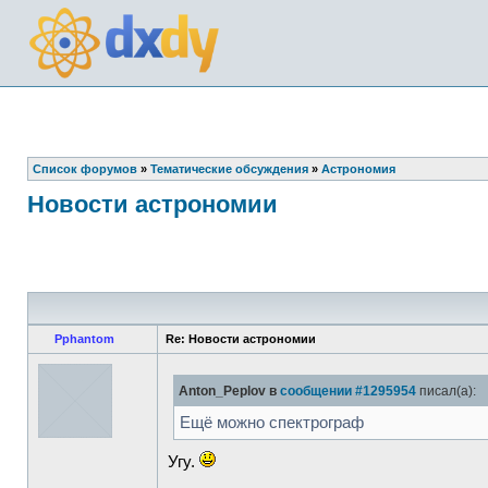
Список форумов
»
Тематические обсуждения
»
Астрономия
Новости астрономии
Pphantom
Re: Новости астрономии
Anton_Peplov в
сообщении #1295954
писал(а):
Ещё можно спектрограф
Угу.