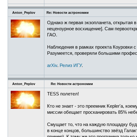
Anton_Peplov
Re: Новости астрономии
Однако ж первая экзопланета, открытая в 
нецензурное восхищение]. Сам первооткры
ГАО.
Наблюдения в рамках проекта Коуровки с
Разумеется, проверяли большими профес
arXiv
.
Релиз ИГУ
.
Anton_Peplov
Re: Новости астрономии
TESS полетел!
Кто не знает - это преемник Kepler'а, ко
миссии обещает просканировать 85% неб
Смущает то, что на каждую площадку буд
в конце концов, большинство звёзд Галак
пример). К тому же это программа только