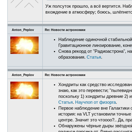
Уж полсуток прошло, а всё вертится. Наб
вхождение в атмосферу; боюсь, шлёпнется
Anton_Peplov
Re: Новости астрономии
Наблюдение одиночной стабильной з
Гравитационное линзирование, кон
Снова рекорд от "Радиоастрона", н
образования.
Статья
.
Anton_Peplov
Re: Новости астрономии
Хондриты как средство исследования
знаю, как это перевести; "пылевидн
поскольку 1) хондриты древние 2) 
Статья
.
Научпоп от физорга
.
Первое наблюдение вне Галактики 
история: на VLT установили точные 
центре. Значит это чтоооо?.. Да, пр
Обнаружены чёрные дыры звёздной м
радиусе парсека от. Давно рассчит