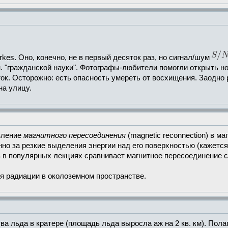
kes. Оно, конечно, не в первый десяток раз, но сигнал/шум
н. "гражданской науки". Фотографы-любители помогли открыть н
ок. Осторожно: есть опасность умереть от восхищения. Заодно
на улицу.
явление
магнитного пересоединения
(magnetic reconnection) в м
нно за резкие выделения энергии над его поверхностью (кажется
ов в популярных лекциях сравнивает магнитное пересоединение с
ия радиации в околоземном пространстве.
а льда в кратере (площадь льда выросла аж на 2 кв. км). Пола