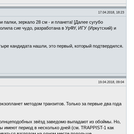
17.04.2018, 18:23
 палки, зеркало 28 см - и планета! [Далее сугубо
лила сие чудо, разработана в УрФУ, ИГУ (Иркутский) и
тыре кандидата нашли, это первый, который подтвердился.
19.04.2018, 09:04
 экзопланет методом транзитов. Только за первые два года
солнцеподобных звёзд заведомо выпадают из обоймы. Но,
ты имеют период в несколько дней (см. TRAPPIST-1 как
живаться взглядом на одном месте подольше.