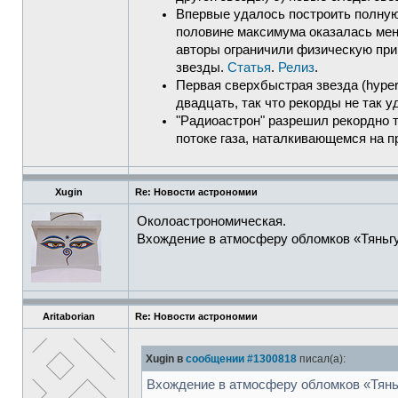
Впервые удалось построить полную к
половине максимума оказалась мене
авторы ограничили физическую прир
звезды.
Статья
.
Релиз
.
Первая сверхбыстрая звезда (hyperv
двадцать, так что рекорды не так 
"Радиоастрон" разрешил рекордно т
потоке газа, наталкивающемся на 
Xugin
Re: Новости астрономии
Околоастрономическая.
Вхождение в атмосферу обломков «Тяньгу
Aritaborian
Re: Новости астрономии
Xugin в
сообщении #1300818
писал(а):
Вхождение в атмосферу обломков «Тянь