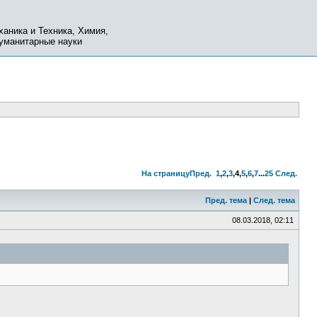
ханика и Техника, Химия,
Гуманитарные науки
На страницу
Пред.
1
,
2
,
3
,
4
,
5
,
6
,
7
...
25
След.
Пред. тема
|
След. тема
08.03.2018, 02:11