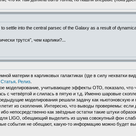
 settle into the central parsec of the Galaxy as a result of dynamical 
чески трутся", чем карлики?...
ной материи в карликовых галактиках (где в силу нехватки види
.
Статья
.
Релиз
.
ое моделирование, учитывающее эффекты ОТО, показало, что ч
ась с четвёртой и слилась в пятую и т.д. Именно шаровые скоп
предыдущие моделирования решали задачу как ньютоновскую и п
улетит из скопления. Интересно, что выводы проверяемы: если 
, ибо непосредственно как звёздные остатки такие штуки образо
для LIGO, обещающий выделить из шума совокупный фон слабых
ьные события не обещают, какую-то информацию можно будет вы