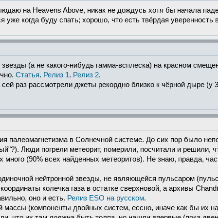
людаю на Heavens Above, никак не дождусь хотя бы начала паде
 уже когда буду спать; хорошо, что есть твёрдая уверенность в
везды (а не какого-нибудь гамма-всплеска) на красном смещен
ечно.
Статья
.
Релиз 1
.
Релиз 2
.
а сей раз рассмотрели джеты рекордно близко к чёрной дыре (у
 палеомагнетизма в Солнечной системе. До сих пор было непоня
ый"?). Люди погрели метеорит, померили, посчитали и решили, чт
их много (90% всех найденных метеоритов). Не знаю, правда, ча
одиночной нейтронной звезды, не являющейся пульсаром (пульс
координаты колечка газа в остатке сверхновой, а архивы Chandr
авильно, оно и есть.
Релиз ESO на русском
.
ассы (компоненты двойных систем, ессно, иначе как бы их наш
али, что их там должна быть толпа, но нашли впервые (пока две