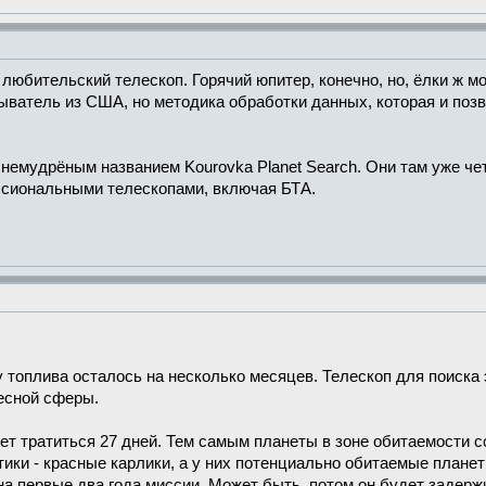
любительский телескоп. Горячий юпитер, конечно, но, ёлки ж мои
ватель из США, но методика обработки данных, которая и позво
 немудрёным названием Kourovka Planet Search. Они там уже че
сиональными телескопами, включая БТА.
ему топлива осталось на несколько месяцев. Телескоп для поиска
есной сферы.
ет тратиться 27 дней. Тем самым планеты в зоне обитаемости 
тики - красные карлики, а у них потенциально обитаемые плане
 на первые два года миссии. Может быть, потом он будет задер