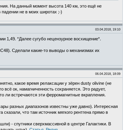
ния. На данный момент высота 140 км, это ещё не
 падении не в моих широтах ;-)
03.04.2018, 19:10
ии 1,49. *Далее сугубо нецензурное восхищение*.
 3С48). Сделали какие-то выводы о механизмах их
06.04.2018, 18:09
тно, какое время релаксации у зёрен dusty olivine (не
о всё ок, намагниченность сохраняется. Это радует,
сто ли встречаются эти ферромагнитные вкрапления.
ары разных диапазонов известны уже давно). Интересная
a сказали, что там источник мягкого рентгена прямо в
ли) - спутники сверхмассивной в центре Галактики. В
надцать штук).
Статья
.
Релиз
.