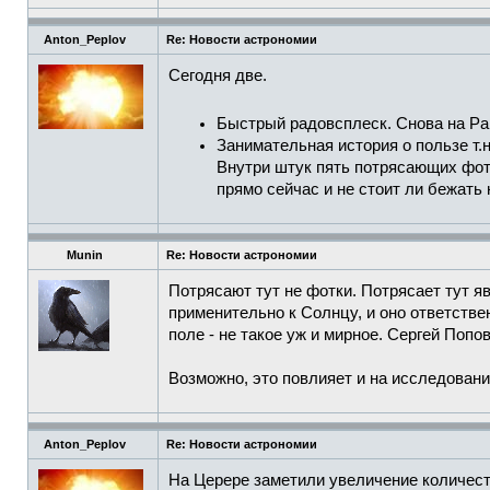
Anton_Peplov
Re: Новости астрономии
Сегодня две.
Быстрый радовсплеск. Снова на Par
Занимательная история о пользе т.
Внутри штук пять потрясающих фот
прямо сейчас и не стоит ли бежать 
Munin
Re: Новости астрономии
Потрясают тут не фотки. Потрясает тут 
применительно к Солнцу, и оно ответстве
поле - не такое уж и мирное. Сергей Поп
Возможно, это повлияет и на исследован
Anton_Peplov
Re: Новости астрономии
На Церере заметили увеличение количеств