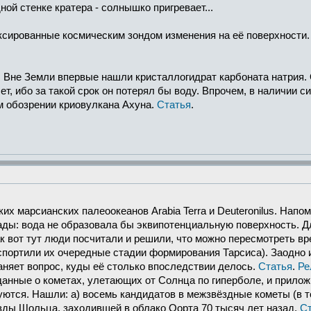
ной стенке кратера - солнышко пригревает...
иксированные космическим зондом изменения на её поверхности.
. Вне Земли впервые нашли кристаллогидрат карбоната натрия.
т, ибо за такой срок он потерял бы воду. Впрочем, в наличии с
м обозрении криовулкана Ахуна.
Статья
.
х марсианских палеоокеанов Arabia Terra и Deuteronilus. Напом
лады: вода не образовала бы эквипотенциальную поверхность. 
ак вот тут люди посчитали и решили, что можно пересмотреть в
испортили их очередные стадии формирования Тарсиса). Заодно
няет вопрос, куды её столько впоследствии делось.
Статья
.
Ре
данные о кометах, улетающих от Солнца по гиперболе, и прилож
уются. Нашли: а) восемь кандидатов в межзвёздные кометы (в т
зды Шольца, заходившей в облако Оорта 70 тысяч лет назад.
Ст