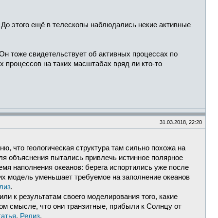
 До этого ещё в телескопы наблюдались некие активные
 Он тоже свидетельствует об активных процессах по
их процессов на таких масштабах вряд ли кто-то
31.03.2018, 22:20
ню, что геологическая структура там сильно похожа на
Для объяснения пытались привлечь истинное полярное
ремя наполнения океанов: берега испортились уже после
 их модель уменьшает требуемое на заполнение океанов
лиз
.
или к результатам своего моделирования того, какие
ом смысле, что они транзитные, прибыли к Солнцу от
атья
.
Релиз
.