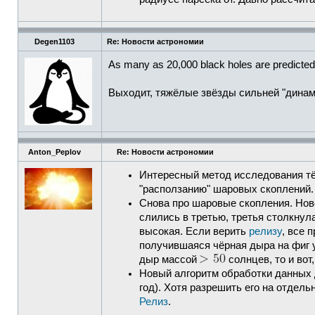
Degen1103
Re: Новости астрономии
As many as 20,000 black holes are predicted to
Выходит, тяжёлые звёзды сильней "динами
Anton_Peplov
Re: Новости астрономии
Интересный метод исследования тём
"расползанию" шаровых скоплений
Снова про шаровые скопления. Нов
слились в третью, третья столкнул
высокая. Если верить
релизу
, все 
получившаяся чёрная дыра на фиг 
дыр массой
солнцев, то и вот
Новый алгоритм обработки данных 
год). Хотя разрешить его на отдел
Релиз
.