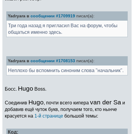
Yadryara в
сообщении #1709919
писал(а):
Три года назад я пригласил Вас на форум, чтобы
общаться именно здесь.
Yadryara в
сообщении #1708153
писал(а):
Неплохо бы вспомнить синоним слова "начальник".
Hugo
Босс.
Boss.
Hugo
van der Sa
Соединив
, почти всего кипера
и
добавив ещё чуток букв, получаем того, кто нынче
красуется на
1-й странице
большой темы:
Код: