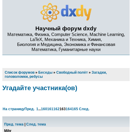
Научный форум dxdy
Математика, Физика, Computer Science, Machine Learning,
LaTeX, Механика и Техника, Химия,
Биология и Медицина, Экономика и Финансовая
Математика, Гуманитарные науки
Список форумов
»
Беседы
»
Свободный полёт
»
Загадки,
головоломки, ребусы
Угадайте участника(ов)
На страницу
Пред.
1
...
160
161
162
163
164
165
След.
Пред. тема
|
След. тема
Mihr