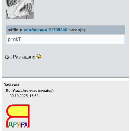
miflin в
сообщении #1705346
писал(а):
p=nkT
Да. Разгадано
Yadryara
Re: Угадайте участника(ов)
30.10.2025, 16:58