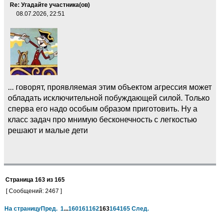
Re: Угадайте участника(ов)
08.07.2026, 22:51
... говорят, проявляемая этим объектом агрессия может
обладать исключительной побуждающей силой. Только
сперва его надо особым образом приготовить. Ну а
класс задач про мнимую бесконечность с легкостью
решают и малые дети
Страница
163
из
165
[ Сообщений: 2467 ]
На страницу
Пред.
1
...
160
161
162
163
164
165
След.