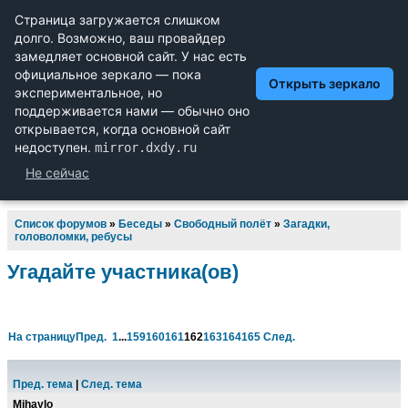
Научный форум dxdy
Математика, Физика, Computer Science, Machine Learning,
LaTeX, Механика и Техника, Химия,
Биология и Медицина, Экономика и Финансовая
Математика, Гуманитарные науки
Список форумов
»
Беседы
»
Свободный полёт
»
Загадки,
головоломки, ребусы
Угадайте участника(ов)
На страницу
Пред.
1
...
159
160
161
162
163
164
165
След.
Пред. тема
|
След. тема
Mihaylo