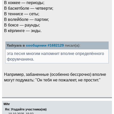
В хоккее — периоды;
В баскетболе — четверти;
В теннисе — сеты;
В волейболе — партии;
В боксе — раунды;
В кёрлинге — энды.
Yadryara в
сообщении #1682129
писал(а):
эта песня многим напомнит вполне определённого
форумчанина.
Например, забаненные (особенно бессрочно) вполне
могут подумать: "Он тебя не пожалеет, не простит."
Mihr
Re: Угадайте участника(ов)
10.10.2025, 15:02