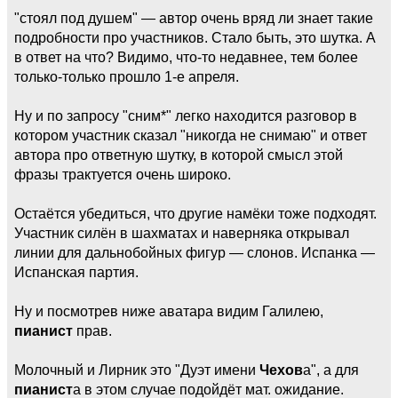
"стоял под душем" — автор очень вряд ли знает такие
подробности про участников. Стало быть, это шутка. А
в ответ на что? Видимо, что-то недавнее, тем более
только-только прошло 1-е апреля.
Ну и по запросу "сним*" легко находится разговор в
котором участник сказал "никогда не снимаю" и ответ
автора про ответную шутку, в которой смысл этой
фразы трактуется очень широко.
Остаётся убедиться, что другие намёки тоже подходят.
Участник силён в шахматах и наверняка открывал
линии для дальнобойных фигур — слонов. Испанка —
Испанская партия.
Ну и посмотрев ниже аватара видим Галилею,
пианист
прав.
Молочный и Лирник это "Дуэт имени
Чехов
а", а для
пианист
а в этом случае подойдёт мат. ожидание.