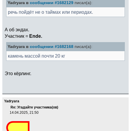
Yadryara в
сообщении #1682129
писал(а):
речь пойдёт не о таймах или периодах.
А об эндах.
Участник =
Еnde.
Yadryara в
сообщении #1682168
писал(а):
камень массой почти 20 кг
Это кёрлинг.
Yadryara
Re: Угадайте участника(ов)
14.04.2025, 21:50