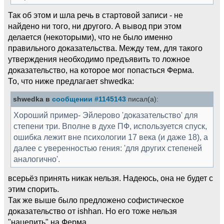
Так об этом и шла речь в стартовой записи - не
найдено ни того, ни другого. А вывод при этом
делается (некоторыми), что не было именно
правильного доказательства. Между тем, для такого
утверждения необходимо предъявить то ложное
доказательство, на которое мог попасться Ферма.
То, что ниже предлагает shwedka:
shwedka в
сообщении #1145143
писал(а):
Хороший пример- Эйлерово 'доказательство' для
степени три. Вполне в духе ПФ, используется спуск,
ошибка лежит вне психологии 17 века (и даже 18), а
далее с уверенностью гения: 'для других степеней
аналогично'.
всерьёз принять никак нельзя. Надеюсь, она не будет с
этим спорить.
Так же выше было предложено софистическое
доказательство от ishhan. Но его тоже нельзя
"нацепить" на Ферма.