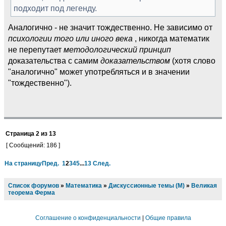
подходит под легенду.
Аналогично - не значит тождественно. Не зависимо от
психологии того или иного века
, никогда математик
не перепутает
методологический принцип
доказательства с самим
доказательством
(хотя слово
"аналогично" может употребляться и в значении
"тождественно").
Страница
2
из
13
[ Сообщений: 186 ]
На страницу
Пред.
1
2
3
4
5
...
13
След.
Список форумов
»
Математика
»
Дискуссионные темы (М)
»
Великая
теорема Ферма
Соглашение о конфиденциальности
|
Общие правила