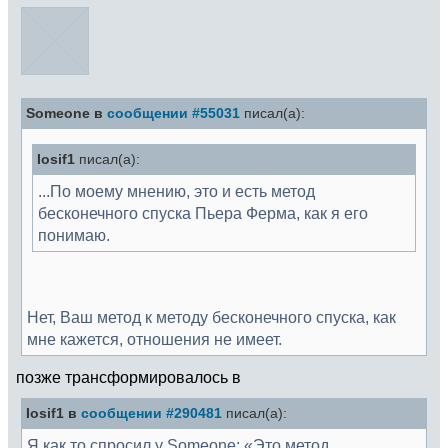
Someone в
сообщении #55031
писал(а):
Iosif1
писал(а):
...По моему мнению, это и есть метод
бесконечного спуска Пьера Ферма, как я его
понимаю.
Нет, Ваш метод к методу бесконечного спуска, как
мне кажется, отношения не имеет.
позже трансформировалось в
Iosif1 в
сообщении #290481
писал(а):
Я как то спросил у Someone; «Это метод