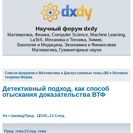
Научный форум dxdy
Математика, Физика, Computer Science, Machine Learning,
LaTeX, Механика и Техника, Химия,
Биология и Медицина, Экономика и Финансовая
Математика, Гуманитарные науки
Список форумов
»
Математика
»
Дискуссионные темы (М)
»
Великая
теорема Ферма
Детективный подход, как способ
отыскания доказательства ВТФ
На страницу
Пред.
1
2
3
4
5
...
13
След.
Пред. тема
|
След. тема