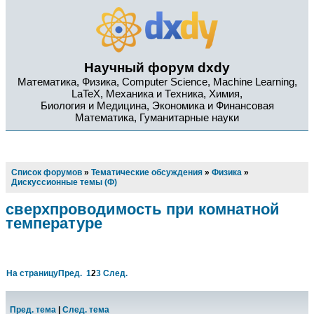
Научный форум dxdy
Математика, Физика, Computer Science, Machine Learning,
LaTeX, Механика и Техника, Химия,
Биология и Медицина, Экономика и Финансовая
Математика, Гуманитарные науки
Список форумов
»
Тематические обсуждения
»
Физика
»
Дискуссионные темы (Ф)
сверхпроводимость при комнатной
температуре
На страницу
Пред.
1
2
3
След.
Пред. тема
|
След. тема