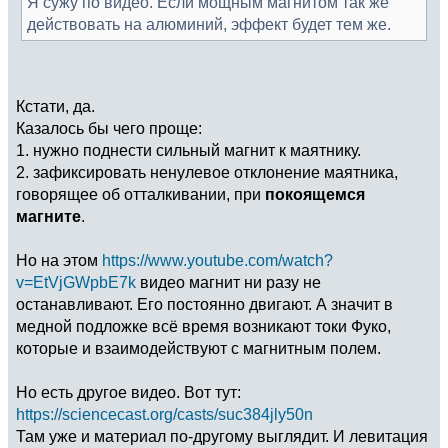
Я сужу по видео. Если мощным магнитом так же
действовать на алюминий, эффект будет тем же.
Кстати, да.
Казалось бы чего проще:
1. нужно поднести сильный магнит к маятнику.
2. зафиксировать ненулевое отклонение маятника,
говорящее об отталкивании, при
покоящемся
магните
.
Но на этом
https://www.youtube.com/watch?
v=EtVjGWpbE7k
видео магнит ни разу не
останавливают. Его постоянно двигают. А значит в
медной подложке всё время возникают токи Фуко,
которые и взаимодействуют с магнитным полем.
Но есть другое видео. Вот тут:
https://sciencecast.org/casts/suc384jly50n
Там уже и материал по-другому выглядит. И левитация