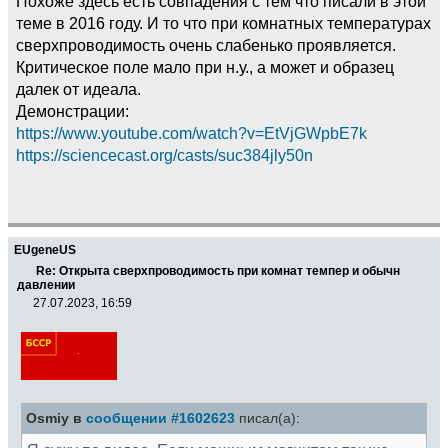
Похоже здесь есть совпадения с тем что писали в этой
теме в 2016 году. И то что при комнатных температурах
сверхпроводимость очень слабенько проявляется.
Критическое поле мало при н.у., а может и образец
далек от идеала.
Демонстрации:
https://www.youtube.com/watch?v=EtVjGWpbE7k
https://sciencecast.org/casts/suc384jly50n
EUgeneUS
Re: Открыта сверхпроводимость при комнат темпер и обычн
давлении
27.07.2023, 16:59
Osmiy в
сообщении #1602623
писал(а):