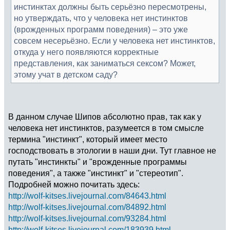
инстинктах должны быть серьёзно пересмотрены,
но утверждать, что у человека нет инстинктов
(врожденных программ поведения) – это уже
совсем несерьёзно. Если у человека нет инстинктов,
откуда у него появляются корректные
представления, как заниматься сексом? Может,
этому учат в детском саду?
В данном случае Шипов абсолютно прав, так как у
человека нет инстинктов, разумеется в том смысле
термина "инстинкт", который имеет место
господствовать в этологии в наши дни. Тут главное не
путать "инстинкты" и "врожденные программы
поведения", а также "инстинкт" и "стереотип".
Подробней можно почитать здесь:
http://wolf-kitses.livejournal.com/84643.html
http://wolf-kitses.livejournal.com/84892.html
http://wolf-kitses.livejournal.com/93284.html
http://wolf-kitses.livejournal.com/183939.html