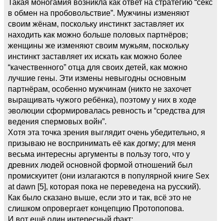
Такая моногамия возникла как ответ на стратегию “секс
в обмен на пробовольствие”. Мужчины изменяют
своим жёнам, поскольку инстинкт заставляет их
находить как можно больше половых партнёров;
женщины же изменяют своим мужьям, поскольку
инстинкт заставляет их искать как можно более
“качественного” отца для своих детей, как можно
лучшие гены. Эти измены невыгодны основным
партнёрам, особенно мужчинам (никто не захочет
выращивать чужого ребёнка), поэтому у них в ходе
эволюции сформировалась ревность и “средства для
ведения спермовых войн”.
Хотя эта точка зрения выглядит очень убедительно, я
призываю не воспринимать её как догму; для меня
весьма интересны аргументы в пользу того, что у
древних людей основной формой отношений был
промискуитет (они излагаются в популярной книге Sex
at dawn [5], которая пока не переведена на русский).
Как было сказано выше, если это и так, всё это не
слишком опровергает концепцию Протопопова.
И вот ещё один интересный факт: