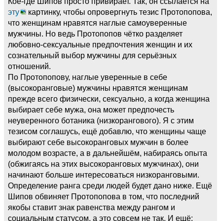
Кое-где Шипов просто привирает. Так, он ссылается на
эту
картинку, чтобы опровергнуть тезис Протопопова,
что женщинам нравятся наглые самоуверенные
мужчины. Но ведь Протопопов чётко разделяет
любовно-сексуальные предпочтения женщин и их
сознательный выбор мужчины для серьёзных
отношений.
По Протопопову, наглые уверенные в себе
(высокоранговые) мужчины нравятся женщинам
прежде всего физически, сексуально, а когда женщина
выбирает себе мужа, она может предпочесть
неуверенного ботаника (низкорангового). Я с этим
тезисом соглашусь, ещё добавлю, что женщины чаще
выбирают себе высокоранговых мужчин в более
молодом возрасте, а в дальнейшём, набираясь опыта
(обжигаясь на этих высокоранговых мужчинах), они
начинают больше интересоваться низкоранговыми.
Определение ранга среди людей будет дано ниже. Ещё
Шипов обвиняет Протопопова в том, что последний
якобы ставит знак равенства между рангом и
социальным статусом, а это совсем не так. И ещё: