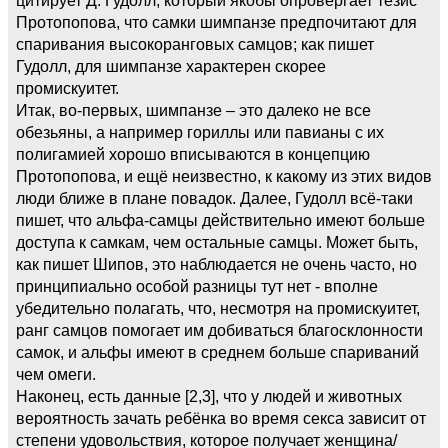
Протопопова, что самки шимпанзе предпочитают для
спаривания высокоранговых самцов; как пишет
Гудолл, для шимпанзе характерен скорее
промискуитет.
Итак, во-первых, шимпанзе – это далеко не все
обезьяны, а например гориллы или павианы с их
полигамией хорошо вписываются в концепцию
Протопопова, и ещё неизвестно, к какому из этих видов
люди ближе в плане повадок. Далее, Гудолл всё-таки
пишет, что альфа-самцы действительно имеют больше
доступа к самкам, чем остальные самцы. Может быть,
как пишет Шипов, это наблюдается не очень часто, но
принципиально особой разницы тут нет - вполне
убедительно полагать, что, несмотря на промискуитет,
ранг самцов помогает им добиваться благосклонности
самок, и альфы имеют в среднем больше спариваний
чем омеги.
Наконец, есть данные [2,3], что у людей и животных
вероятность зачать ребёнка во время секса зависит от
степени удовольствия, которое получает женщина/