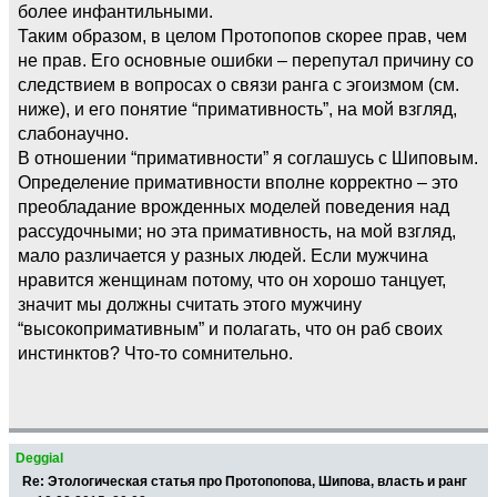
более инфантильными.
Таким образом, в целом Протопопов скорее прав, чем
не прав. Его основные ошибки – перепутал причину со
следствием в вопросах о связи ранга с эгоизмом (см.
ниже), и его понятие “примативность”, на мой взгляд,
слабонаучно.
В отношении “примативности” я соглашусь с Шиповым.
Определение примативности вполне корректно – это
преобладание врожденных моделей поведения над
рассудочными; но эта примативность, на мой взгляд,
мало различается у разных людей. Если мужчина
нравится женщинам потому, что он хорошо танцует,
значит мы должны считать этого мужчину
“высокопримативным” и полагать, что он раб своих
инстинктов? Что-то сомнительно.
Deggial
Re: Этологическая статья про Протопопова, Шипова, власть и ранг