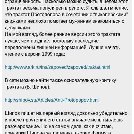
ограниченность. Насколько можно судить, в целом этот
трактат весьма популярен в рунете. Я слышал мнение,
что трактат Протопопова в сочетании с “пикаперскими”
книжками неплохо помогает мужчинам знакомиться с
девушками.
На мой взгляд, более ранние версии этого трактата
лучше, чем поздние, поскольку последние
переполнены лишней информацией. Лучше начать
чтение с версии 1999 года:
http://www.ark.ru/ins/zapoved/zapoved/traktat.html
В сети можно найти также основательную критику
трактата (Б. Шипов):
http://shipov.su/Articles/Anti-Protopopov.html
Шипов пишет на первый взгляд довольно убедительно,
и после прочтения его статьи вначале испытываешь
разочарование. Но на самом деле, как я считаю,
придирки Шипова затрагивают скорее форму, а