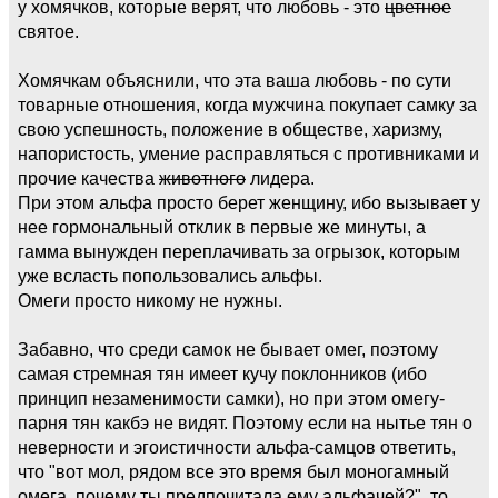
у хомячков, которые верят, что любовь - это
цветное
святое.
Хомячкам объяснили, что эта ваша любовь - по сути
товарные отношения, когда мужчина покупает самку за
свою успешность, положение в обществе, харизму,
напористость, умение расправляться с противниками и
прочие качества
животного
лидера.
При этом альфа просто берет женщину, ибо вызывает у
нее гормональный отклик в первые же минуты, а
гамма вынужден переплачивать за огрызок, которым
уже всласть попользовались альфы.
Омеги просто никому не нужны.
Забавно, что среди самок не бывает омег, поэтому
самая стремная тян имеет кучу поклонников (ибо
принцип незаменимости самки), но при этом омегу-
парня тян какбэ не видят. Поэтому если на нытье тян о
неверности и эгоистичности альфа-самцов ответить,
что "вот мол, рядом все это время был моногамный
омега, почему ты предпочитала ему альфачей?", то