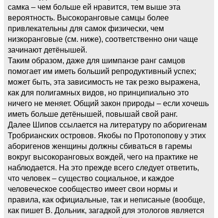
самка – чем больше ей нравится, тем выше эта
вероятность. Высокоранговые самцы более
привлекательны для самок физически, чем
низкоранговые (см. ниже), соответственно они чаще
зачинают детёнышей.
Таким образом, даже для шимпанзе ранг самцов
помогает им иметь больший репродуктивный успех;
может быть, эта зависимость не так резко выражена,
как для полигамных видов, но принципиально это
ничего не меняет. Общий закон природы – если хочешь
иметь больше детёнышей, повышай свой ранг.
Далее Шипов ссылается на литературу по аборигенам
Тробрианских островов. Якобы по Протопопову у этих
аборигенов женщины должны сбиваться в гаремы
вокруг высокоранговых вождей, чего на практике не
наблюдается. На это прежде всего следует ответить,
что человек – существо социальное, и каждое
человеческое сообщество имеет свои нормы и
правила, как официальные, так и неписаные (вообще,
как пишет В. Дольник, загадкой для этологов является