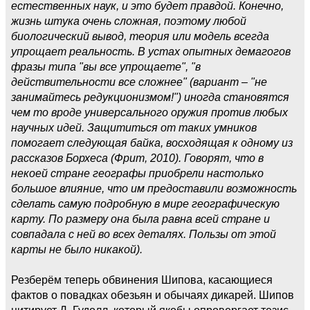
естественных наук, и это будет правдой. Конечно,
жизнь штука очень сложная, поэтому любой
биологический вывод, теория или модель всегда
упрощает реальность. В устах опытных демагогов
фразы типа "вы все упрощаете", "в
действительности все сложнее" (вариант – "не
занимайтесь редукционизмом!") иногда становятся
чем то вроде универсального оружия против любых
научных идей. Защититься от таких умников
помогает следующая байка, восходящая к одному из
рассказов Борхеса (Фрит, 2010). Говорят, что в
некоей стране географы приобрели настолько
большое влияние, что им предоставили возможность
сделать самую подробную в мире географическую
карту. По размеру она была равна всей стране и
совпадала с ней во всех деталях. Пользы от этой
карты не было никакой).
Резберём теперь обвинения Шипова, касающиеся
фактов о повадках обезьян и обычаях дикарей. Шипов
цитирует Д. Гудолл, который якобы опровергает тезис