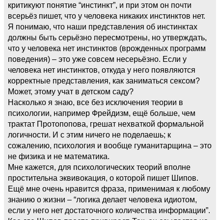
критикуют понятие “инстинкт”, и при этом он почти
всерьёз пишет, что у человека никаких инстинктов нет.
Я понимаю, что наши представления об инстинктах
должны быть серьёзно пересмотрены, но утверждать,
что у человека нет инстинктов (врожденных программ
поведения) – это уже совсем несерьёзно. Если у
человека нет инстинктов, откуда у него появляются
корректные представления, как заниматься сексом?
Может, этому учат в детском саду?
Насколько я знаю, все без исключения теории в
психологии, например Фрейдизм, ещё больше, чем
трактат Протопопова, грешат нехваткой формальной
логичности. И с этим ничего не поделаешь; к
сожалению, психология и вообще гуманитарщина – это
не физика и не математика.
Мне кажется, для психологических теорий вполне
простительна эквивокация, о которой пишет Шипов.
Ещё мне очень нравится фраза, применимая к любому
знанию о жизни – “логика делает человека идиотом,
если у него нет достаточного количества информации”.