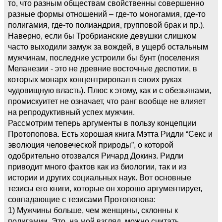
то, что разным обществам свойственны совершенно
разные формы отношений – где-то моногамия, где-то
полигамия, где-то полиандрия, групповой брак и пр.).
Наверно, если бы Тробрианские девушки слишком
часто выходили замуж за вождей, в ущерб остальным
мужчинам, последние устроили бы бунт (поселения
Меланезии - это не древние восточные деспотии, в
которых монарх концентрировал в своих руках
чудовищную власть). Плюс к этому, как и с обезьянами,
промискуитет не означает, что ранг вообще не влияет
на репродуктивный успех мужчин.
Рассмотрим теперь аргументы в пользу концепции
Протопопова. Есть хорошая книга Мэтта Ридли “Секс и
эволюция человеческой природы”, о которой
одобрительно отозвался Ричард Докинз. Ридли
приводит много фактов как из биологии, так и из
истории и других социальных наук. Вот основные
тезисы его книги, которые он хорошо аргументирует,
совпадающие с тезисами Протопопова:
1) Мужчины больше, чем женщины, склонны к
полигамии. Это, на мой взгляд, можно считать