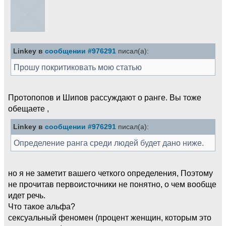
Linkey в
сообщении #976291
писал(а):
Прошу покритиковать мою статью
Протопопов и Шипов рассуждают о ранге. Вы тоже
обещаете ,
Linkey в
сообщении #976291
писал(а):
Определение ранга среди людей будет дано ниже.
но я не заметит вашего четкого определения, Поэтому
не прочитав первоисточники не понятно, о чем вообще
идет речь.
Что такое альфа?
сексуальный феномен (процент женщин, которым это