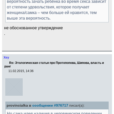
вероятность зачать ребёнка во время секса зависит
от степени удовольствия, которое получает
женщина/самка – чем больше ей нравится, тем
выше эта вероятность.
не обоснованное утверждение
.
Xey
Re: Этологическая статья про Протопопова, Шипова, власть и
ранг
11.02.2015, 14:36
provincialka в
сообщении #976717
писал(а):
Но сама идея наличия в человеческом поведении