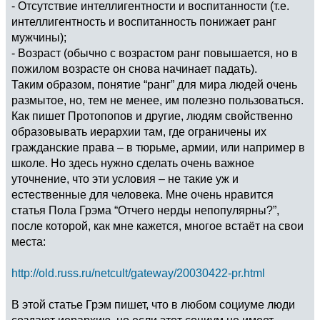
- Отсутствие интеллигентности и воспитанности (т.е.
интеллигентность и воспитанность понижает ранг
мужчины);
- Возраст (обычно с возрастом ранг повышается, но в
пожилом возрасте он снова начинает падать).
Таким образом, понятие “ранг” для мира людей очень
размытое, но, тем не менее, им полезно пользоваться.
Как пишет Протопопов и другие, людям свойственно
образовывать иерархии там, где ограничены их
гражданские права – в тюрьме, армии, или например в
школе. Но здесь нужно сделать очень важное
уточнение, что эти условия – не такие уж и
естественные для человека. Мне очень нравится
статья Пола Грэма “Отчего нерды непопулярны?”,
после которой, как мне кажется, многое встаёт на свои
места:
http://old.russ.ru/netcult/gateway/20030422-pr.html
В этой статье Грэм пишет, что в любом социуме люди
создают иерархию, но если этот социум не имеет