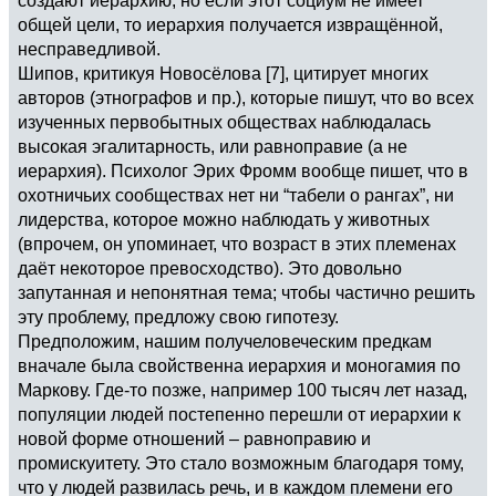
общей цели, то иерархия получается извращённой,
несправедливой.
Шипов, критикуя Новосёлова [7], цитирует многих
авторов (этнографов и пр.), которые пишут, что во всех
изученных первобытных обществах наблюдалась
высокая эгалитарность, или равноправие (а не
иерархия). Психолог Эрих Фромм вообще пишет, что в
охотничьих сообществах нет ни “табели о рангах”, ни
лидерства, которое можно наблюдать у животных
(впрочем, он упоминает, что возраст в этих племенах
даёт некоторое превосходство). Это довольно
запутанная и непонятная тема; чтобы частично решить
эту проблему, предложу свою гипотезу.
Предположим, нашим получеловеческим предкам
вначале была свойственна иерархия и моногамия по
Маркову. Где-то позже, например 100 тысяч лет назад,
популяции людей постепенно перешли от иерархии к
новой форме отношений – равноправию и
промискуитету. Это стало возможным благодаря тому,
что у людей развилась речь, и в каждом племени его