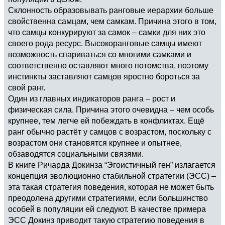
Склонность образовывать ранговые иерархии больше
свойственна самцам, чем самкам. Причина этого в том,
что самцы конкурируют за самок – самки для них это
своего рода ресурс. Высокоранговые самцы имеют
возможность спариваться со многими самками и
соответственно оставляют много потомства, поэтому
инстинкты заставляют самцов яростно бороться за
свой ранг.
Один из главных индикаторов ранга – рост и
физическая сила. Причина этого очевидна – чем особь
крупнее, тем легче ей побеждать в конфликтах. Ещё
ранг обычно растёт у самцов с возрастом, поскольку с
возрастом они становятся крупнее и опытнее,
обзаводятся социальными связями.
В книге Ричарда Докинза “Эгоистичный ген” излагается
концепция эволюционно стабильной стратегии (ЭСС) –
эта такая стратегия поведения, которая не может быть
преодолена другими стратегиями, если большинство
особей в популяции ей следуют. В качестве примера
ЭСС Докинз приводит такую стратегию поведения в