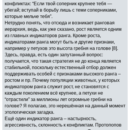
конфликтах: “Если твой соперник крупнее тебя —
убегай; вступай в борьбу лишь с теми соперниками,
которые мельче тебя”.
Нетрудно понять, что отсюда и возникает ранговая
иерархия, ведь, как уже сказано, рост является одним
из главных индикаторов ранга. Кроме роста,
индикаторами ранга могут быть и другие признаки,
например у петухов это высота гребня на голове [8].
Здесь, правда, есть один запутанный вопрос:
получается, что такая стратегия не до конца является
стабильной, поскольку естественный отбор должен
поддерживать особей с признаками высокого ранга –
ростом и пр. Почему популяции животных, у которых
индикатором ранга служит рост, не становятся с
каждым поколением всё крупнее, а петухи не
“отрастили” за миллионы лет огромные гребни на
голове? Я полагаю, это нерешённая на данный момент
этологическая загадка.
Ещё один индикатор ранга – настырность,
агрессивность, склонность к конфликтам. Протопопов