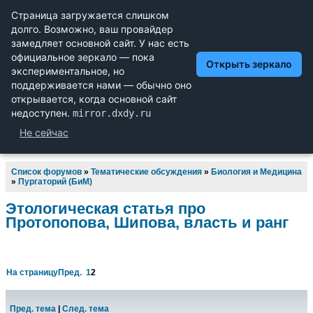
Научный форум dxdy
Математика, Физика, Computer Science, Machine Learning,
LaTeX, Механика и Техника, Химия,
Биология и Медицина, Экономика и Финансовая
Математика, Гуманитарные науки
Список форумов
»
Тематические обсуждения
»
Биология и Медицина
»
Пургаторий (БиМ)
Этологическая статья про
Протопопова, Шипова, власть и ранг
На страницу
Пред.
1
2
Пред. тема
|
След. тема