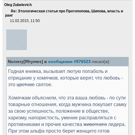
Oleg Zubelevich
Re: Этологическая статья про Протопопова, Шипова, власть и
ранг
11.02.2015, 11:50
Nurzery[Rhymes] в
сообщении #976523
писал(а):
Годная книжка, вызывает лютую попаболь и
отрицание у хомячков, которые верят, что любовь -
это
цветное
святое.
Хомячкам объяснили, что эта ваша любовь - по сути
товарные отношения, когда мужчина покупает самку
за свою успешность, положение в обществе,
харизму, напористость, умение расправляться с
противниками и прочие качества
животного
лидера.
При этом альфа просто берет женщито готов