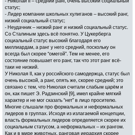
- Николай II – средний ранг, очень высокий социальный
статус;
- Лидер компании школьных хулиганов – высокий ранг,
низкий социальный статус;
- Неудачник – низкий ранг и низкий социальный статус.
Со Сталиным здесь всё понятно. У Цукерберга
социальный статус высокий благодаря его
миллиардам, а ранг у него средний, поскольку он
всегда был скорее “омегой”. Тем не менее, его
состояние повышает его ранг, так что этот ранг всё-
таки не низкий.
У Николая II, как у российского самодержца, статус был
очень высокой, а ранг, опять же, скорее средний; это
связано с тем, что Николая считали слабым царём и
он, как пишет Э. Радзинский [9], имел крайне мягкий
характер и не мог сказать “нет” в лицо просителю.
Многие слышали про формальных и неформальных
лидеров в группах. Исходя из излагаемой концепции,
власть формальных лидеров определяется скорее их
социальным статусом, а неформальных – их рангом.
Как и в мире животных, ранговая иерархия скорее