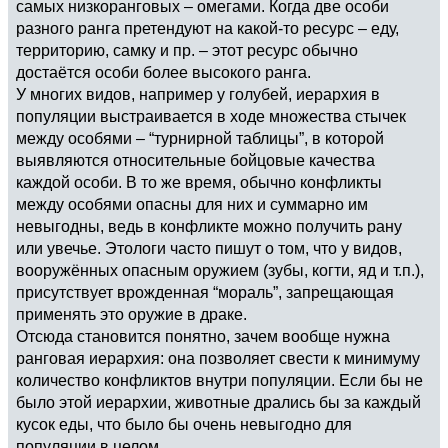
самых низкоранговых – омегами. Когда две особи
разного ранга претендуют на какой-то ресурс – еду,
территорию, самку и пр. – этот ресурс обычно
достаётся особи более высокого ранга.
У многих видов, например у голубей, иерархия в
популяции выстраивается в ходе множества стычек
между особями – “турнирной таблицы”, в которой
выявляются относительные бойцовые качества
каждой особи. В то же время, обычно конфликты
между особями опасны для них и суммарно им
невыгодны, ведь в конфликте можно получить рану
или увечье. Этологи часто пишут о том, что у видов,
вооружённых опасным оружием (зубы, когти, яд и т.п.),
присутствует врожденная “мораль”, запрещающая
применять это оружие в драке.
Отсюда становится понятно, зачем вообще нужна
ранговая иерархия: она позволяет свести к минимуму
количество конфликтов внутри популяции. Если бы не
было этой иерархии, животные дрались бы за каждый
кусок еды, что было бы очень невыгодно для
популяции в целом.