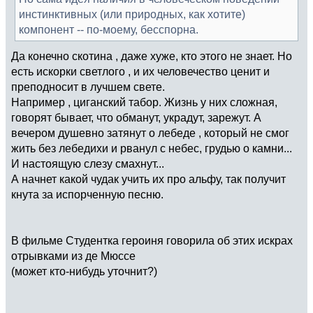
инстинктивных (или природных, как хотите)
компонент -- по-моему, бесспорна.
Да конечно скотина , даже хуже, кто этого не знает. Но
есть искорки светлого , и их человечество ценит и
преподносит в лучшем свете.
Например , циганский табор. Жизнь у них сложная,
говорят бывает, что обманут, украдут, зарежут. А
вечером душевно затянут о лебеде , который не смог
жить без лебедихи и рванул с небес, грудью о камни...
И настоящую слезу смахнут...
А начнет какой чудак учить их про альфу, так получит
кнута за испорченную песню.
В фильме Студентка героиня говорила об этих искрах
отрывками из де Мюссе
(может кто-нибудь уточнит?)