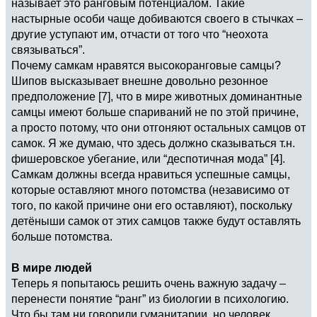
называет это ранговым потенциалом. Такие
настырные особи чаще добиваются своего в стычках –
другие уступают им, отчасти от того что “неохота
связываться”.
Почему самкам нравятся высокоранговые самцы?
Шипов высказывает внешне довольно резонное
предположение [7], что в мире животных доминантные
самцы имеют больше спариваний не по этой причине,
а просто потому, что они отгоняют остальных самцов от
самок. Я же думаю, что здесь должно сказываться т.н.
фишеровское убегание, или “деспотичная мода” [4].
Самкам должны всегда нравиться успешные самцы,
которые оставляют много потомства (независимо от
того, по какой причине они его оставляют), поскольку
детёныши самок от этих самцов также будут оставлять
больше потомства.
В мире людей
Теперь я попытаюсь решить очень важную задачу –
перенести понятие “ранг” из биологии в психологию.
Что бы там ни говорили гуманитарии, но человек