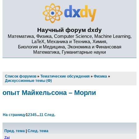
Научный форум dxdy
Математика, Физика, Computer Science, Machine Learning,
LaTeX, Механика и Техника, Химия,
Биология и Медицина, Экономика и Финансовая
Математика, Гуманитарные науки
Список форумов
»
Тематические обсуждения
»
Физика
»
Дискуссионные темы (Ф)
опыт Майкельсона – Морли
На страницу
1
2
3
4
5
...
11
След.
Пред. тема
|
След. тема
Zai