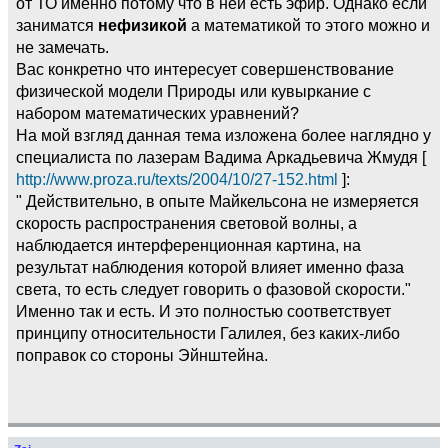
от ТО именно потому что в ней есть эфир. Однако если
заниматся
нефизикой
а математикой то этого можно и
не замечать.
Вас конкретно что интересует совершенствование
физической модели Природы или кувыркание с
набором математических уравнений?
На мой взгляд данная тема изложена более наглядно у
специалиста по лазерам Вадима Аркадьевича Жмудя [
http://www.proza.ru/texts/2004/10/27-152.html
]:
" Действительно, в опыте Майкельсона не измеряется
скорость распространения световой волны, а
наблюдается интерференционная картина, на
результат наблюдения которой влияет именно фаза
света, то есть следует говорить о фазовой скорости."
Именно так и есть. И это полностью соответствует
принципу относительности Галилея, без каких-либо
поправок со стороны Эйнштейна.