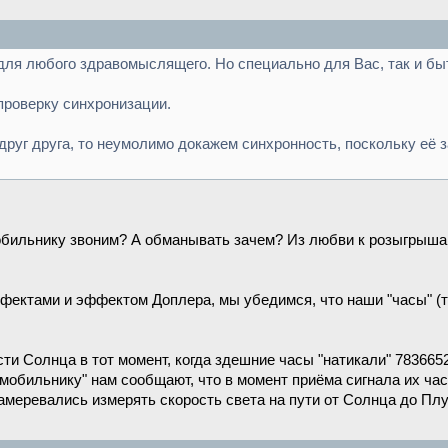
 для любого здравомыслящего. Но специально для Вас, так и бы
проверку синхронизации.
руг друга, то неумолимо докажем синхронность, поскольку её 
.
 мобильнику звоним? А обманывать зачем? Из любви к розыгры
фектами и эффектом Доплера, мы убедимся, что наши "часы" (то
и Солнца в тот момент, когда здешние часы "натикали" 783665
о мобильнику" нам сообщают, что в момент приёма сигнала их ча
амеревались измерять скорость света на пути от Солнца до Плу