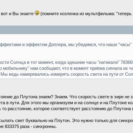
 вот и Вы знаете
(помните козленка из мультфильма: "теперь о
ффектами и эффектом Доплера, мы убедимся, что наши "часы" (
сти Солнца в тот момент, когда здешние часы "натикали" 78366
по мобильнику" нам сообщают, что в момент приёма сигнала их ч
 Мы ведь намеревались измерять скорость света на пути от Со
яние до Плутона знаем? Знаем. Что скорость свете в эире не за
та в пути. Для этого мы организуем и на солнце и на Плутоне 
 то расстояние, которое соответствует расстоянию до Плутона (
сылать свет буквально на Плутон. Это нужно только для синхр
не 833375 раза - синхронны.