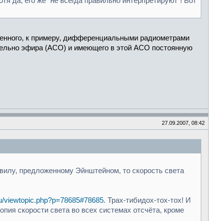
я да, его же "не всегда правильно интерпретируют"! Вот
ученного, к примеру, дифференциальными радиометрами
ельно эфира (АСО) и имеющего в этой АСО постоянную
27.09.2007, 08:42
вилу, предложенному Эйнштейном, то скорость света
.ru/viewtopic.php?p=78685#78685
. Трах-тибидох-тох-тох! И
пия скорости света во всех системах отсчёта, кроме