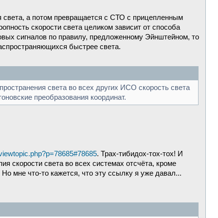
я света, а потом превращается с СТО с прицепленным
тропность скорости света целиком зависит от способа
овых сигналов по правилу, предложенному Эйнштейном, то
распространяющихся быстрее света.
спространения света во всех других ИСО скорость света
тоновские преобразования координат.
u/viewtopic.php?p=78685#78685
. Трах-тибидох-тох-тох! И
ия скорости света во всех системах отсчёта, кроме
Но мне что-то кажется, что эту ссылку я уже давал...