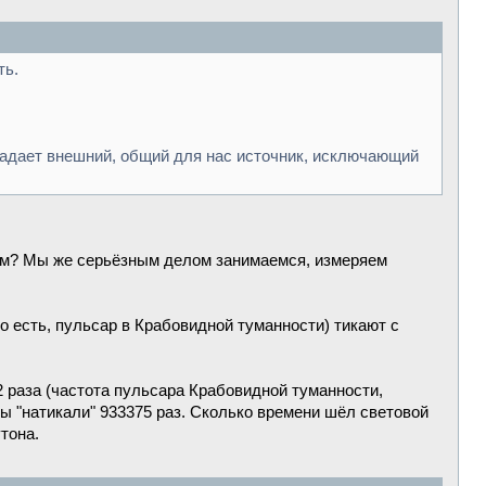
ть.
задает внешний, общий для нас источник, исключающий
шам? Мы же серьёзным делом занимаемся, измеряем
 есть, пульсар в Крабовидной туманности) тикают с
2 раза (частота пульсара Крабовидной туманности,
сы "натикали" 933375 раз. Сколько времени шёл световой
тона.