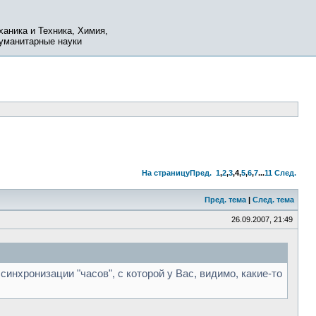
ханика и Техника, Химия,
Гуманитарные науки
На страницу
Пред.
1
,
2
,
3
,
4
,
5
,
6
,
7
...
11
След.
Пред. тема
|
След. тема
26.09.2007, 21:49
нхронизации "часов", с которой у Вас, видимо, какие-то