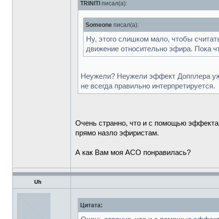
TRINITI
писал(а):
Someone
писал(а):
Ну, этого слишком мало, чтобы считат
движение относительно эфира. Пока ч
Неужели? Неужели эффект Допплера уже 
не всегда правильно интерпретируется.
Очень странно, что и с помощью эффекта 
прямо назло эфиристам.
А как Вам моя АСО понравилась?
Uh
Цитата: