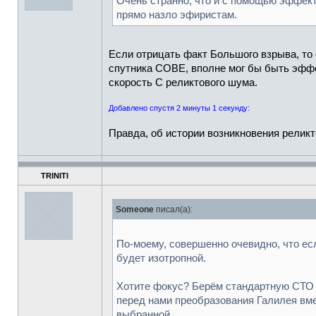
Очень странно, что и с помощью эффекта
прямо назло эфиристам.
Если отрицать факт Большого взрыва, то
спутника COBE, вполне мог бы быть эфф
скорость С реликтового шума.
Добавлено спустя 2 минуты 1 секунду:
Правда, об истории возникновения реликт
TRINITI
Someone
писал(а):
По-моему, совершенно очевидно, что ес
будет изотропной.
Хотите фокус? Берём стандартную СТО и
перед нами преобразования Галилея вме
выбранной.