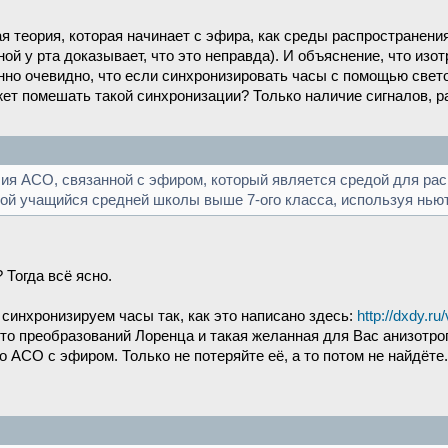
я теория, которая начинает с эфира, как среды распространени
ной у рта доказывает, что это неправда). И объяснение, что изо
нно очевидно, что если синхронизировать часы с помощью свет
ожет помешать такой синхронизации? Только наличие сигналов, 
ичия АСО, связанной с эфиром, который является средой для ра
ой учащийся средней школы выше 7-ого класса, используя нью
Тогда всё ясно.
синхронизируем часы так, как это написано здесь:
http://dxdy.r
о преобразований Лоренца и такая желанная для Вас анизотроп
 АСО с эфиром. Только не потеряйте её, а то потом не найдёте. 