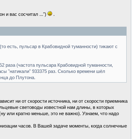
н и вас сосчитал ...")
.
то есть, пульсар в Крабовидной туманности) тикают с
52 раза (частота пульсара Крабовидной туманности,
асы "натикали" 933375 раз. Сколько времени шёл
лнца до Плутона.
висит ни от скорости источника, ни от скорости приемника
кольцевые световоды известной нам длины, в которых
ну или кратно меньше, это не важно). Узнаем, что надо
онизации часов. В Вашей задаче моменты, когда солнечные