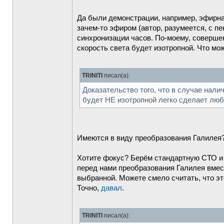
Да были демонстрации, например, эфирна
зачем-то эфиром (автор, разумеется, с пе
синхронизации часов. По-моему, соверше
скорость света будет изотропной. Что м
TRINITI
писал(а):
Доказательство того, что в случае нал
будет НЕ изотропной легко сделает люб
Имеются в виду преобразования Галилея? 
Хотите фокус? Берём стандартную СТО и 
перед нами преобразования Галилея вмест
выбранной. Можете смело считать, что это
Точно,
давал
.
TRINITI
писал(а):