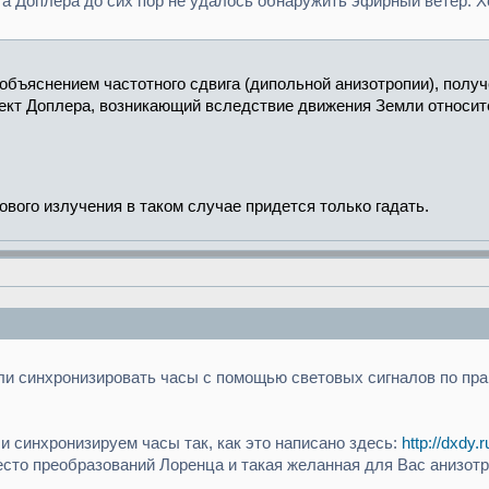
 Доплера до сих пор не удалось обнаружить эфирный ветер. Хот
 объяснением частотного сдвига (дипольной анизотропии), пол
ект Доплера, возникающий вследствие движения Земли относит
ового излучения в таком случае придется только гадать.
ли синхронизировать часы с помощью световых сигналов по пра
 синхронизируем часы так, как это написано здесь:
http://dxdy
сто преобразований Лоренца и такая желанная для Вас анизотро