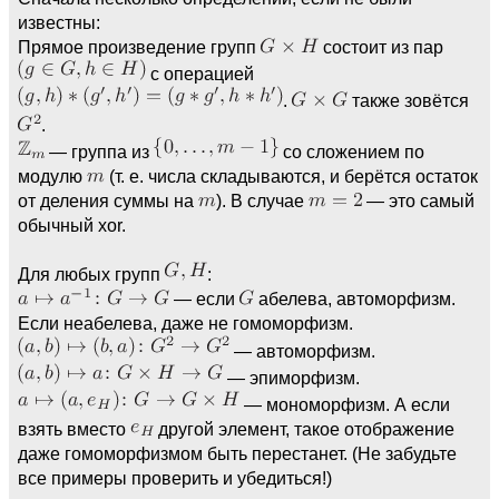
известны:
Прямое произведение групп
состоит из пар
с операцией
.
также зовётся
.
— группа из
со сложением по
модулю
(т. е. числа складываются, и берётся остаток
от деления суммы на
). В случае
— это самый
обычный xor.
Для любых групп
:
— если
абелева, автоморфизм.
Если неабелева, даже не гомоморфизм.
— автоморфизм.
— эпиморфизм.
— мономорфизм. А если
взять вместо
другой элемент, такое отображение
даже гомоморфизмом быть перестанет. (Не забудьте
все примеры проверить и убедиться!)