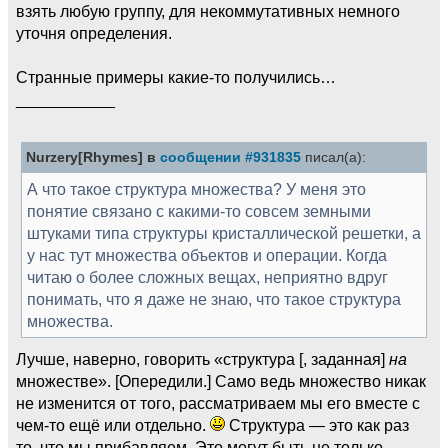
взять любую группу, для некоммутативных немного
уточня определения.
Странные примеры какие-то получились…
___________
Nurzery[Rhymes] в
сообщении #931835
писал(а):
А что такое структура множества? У меня это
понятие связано с какими-то совсем земными
штуками типа структуры кристаллической решетки, а
у нас тут множества объектов и операции. Когда
читаю о более сложных вещах, неприятно вдруг
понимать, что я даже не знаю, что такое структура
множества.
Лучше, наверно, говорить «структура [, заданная]
на
множестве». [Опередили.] Само ведь множество никак
не изменится от того, рассматриваем мы его вместе с
чем-то ещё или отдельно.
Структура — это как раз
то, что мы прибавляем. Это могут быть не только