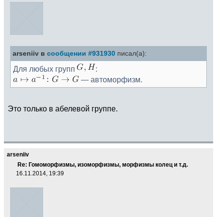
arseniiv в
сообщении #931930
писал(а):
Для любых групп
:
— автоморфизм.
Это только в абелевой группе.
arseniiv
Re: Гомоморфизмы, изоморфизмы, морфизмы колец и т.д.
16.11.2014, 19:39