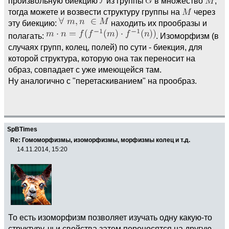
произвольную биекцию
из группы
в множество
,
тогда можете и возвести структуру группы на
через
эту биекцию:
находить их прообразы и
полагать:
. Изоморфизм (в
случаях групп, колец, полей) по сути - биекция, для
которой структура, которую она так переносит на
образ, совпадает с уже имеющейся там.
Ну аналогично с "перетаскиванием" на прообраз.
SpBTimes
Re: Гомоморфизмы, изоморфизмы, морфизмы колец и т.д.
14.11.2014, 15:20
То есть изоморфизм позволяет изучать одну какую-то
структуру, чьи свойства затем переносятся на другую.