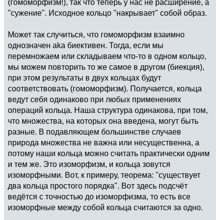
(гомоморфизм!), так что теперь у нас не расширение, а
"сужение". Исходное кольцо "накрывает" собой образ.
Может так случиться, что гомоморфизм взаимно
однозначен aka биективен. Тогда, если мы
перемножаем или складываем что-то в одном кольцо,
мы можем повторить то же самое в другом (биекция),
при этом результаты в двух кольцах будут
соответствовать (гомоморфизм). Получается, кольца
ведут себя одинаково при любых применениях
операций кольца. Наша структура одинакова, при том,
что множества, на которых она введена, могут быть
разные. В подавляющем большинстве случаев
природа множества не важна или несущественна, а
потому наши кольца можно считать практически одним
и тем же. Это изоморфизм, и кольца зовутся
изоморфными. Вот, к примеру, теорема: "существует
два кольца простого порядка". Вот здесь подсчёт
ведётся с точностью до изоморфизма, то есть все
изоморфные между собой кольца считаются за одно.