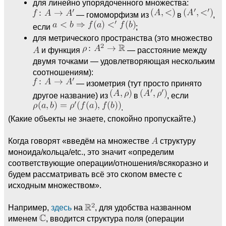
для линейно упорядоченного множества:
— гомоморфизм из
в
,
если
;
для метрического пространства (это множество
и функция
— расстояние между
двумя точками — удовлетворяющая нескольким
соотношениям):
— изометрия (тут просто принято
другое название) из
в
, если
.
(Какие объекты не знаете, спокойно пропускайте.)
Когда говорят «введём на множестве
структуру
моноида/кольца/etc., это значит «определим
соответствующие операции/отношения/всякоразно и
будем рассматривать всё это скопом вместе с
исходным множеством».
Например,
здесь
на
, для удобства названном
именем
, вводится структура поля (операции