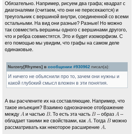
Обязательно. Например, рисуем два графа; квадрат с
диагоналями (считаем, что они не пересекаются) и
треугольник с вершиной внутри, соединенной со всеми
остальными. На вид они разные? Разные! Но можно
так совместить вершины одного с вершинами другого,
что и ребра совместятся. Это и будет изоморфизм. С
его помощью мы увидим, что графы на самом деле
одинаковые.
Nurzery[Rhymes] в
сообщении #930962
писал(а):
И ничего не объяснили про то, зачем они нужны и
какой глубокий смысл вложен в эти понятия.
А вы расчлените их на составляющие. Например, что
такое инъекция? Взаимно однозначное отображение
между
и частью
. То есть эта часть
-- образ
--
обладает такими же свойствами, как
. Тогда
можно
рассматривать как некоторое расширение
.