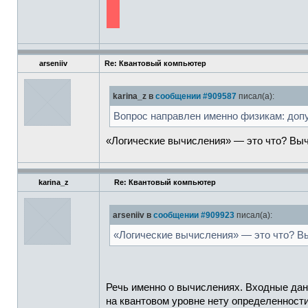
arseniiv
Re: Квантовый компьютер
karina_z в
сообщении #909587
писал(а):
Вопрос направлен именно физикам: допу
«Логические вычисления» — это что? Вычи
karina_z
Re: Квантовый компьютер
arseniiv в
сообщении #909923
писал(а):
«Логические вычисления» — это что? Вы
Речь именно о вычислениях. Входные данн
на квантовом уровне нету определенности