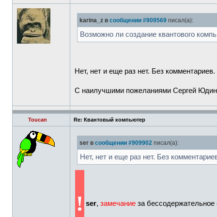
karina_z в
сообщении #909569
писал(а):
Возможно ли создание квантового компь
Нет, нет и еще раз нет. Без комментариев.
С наилучшими пожеланиями Сергей Юдин
Toucan
Re: Квантовый компьютер
ser в
сообщении #909902
писал(а):
Нет, нет и еще раз нет. Без комментариев
!
ser
,
замечание
за бессодержательное 