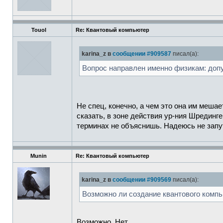
Touol
Re: Квантовый компьютер
karina_z в
сообщении #909587
писал(а):
Вопрос направлен именно физикам: допу
Не спец, конечно, а чем это она им меша
сказать, в зоне действия ур-ния Шрединге
терминах не объяснишь. Надеюсь не запу
Munin
Re: Квантовый компьютер
karina_z в
сообщении #909569
писал(а):
Возможно ли создание квантового компь
Возможно. Нет.