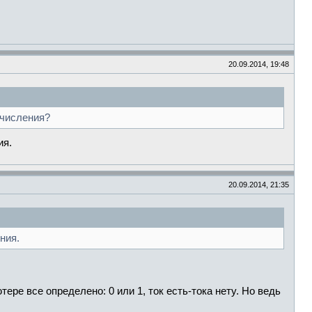
20.09.2014, 19:48
ычисления?
ия.
20.09.2014, 21:35
ния.
е все определено: 0 или 1, ток есть-тока нету. Но ведь