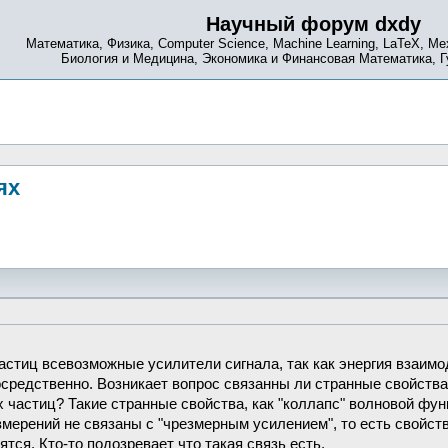
Научный форум dxdy
Математика, Физика, Computer Science, Machine Learning, LaTeX, Ме
Биология и Медицина, Экономика и Финансовая Математика, 
ях
частиц всевозможные усилители сигнала, так как энергия взаи
средственно. Возникает вопрос связанны ли странные свойств
 частиц? Такие странные свойства, как "коллапс" волновой фун
 измерений не связаны с "чрезмерным усилением", то есть свойс
ятся. Кто-то подозревает что такая связь есть.