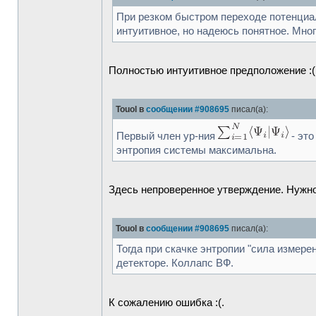
При резком быстром переходе потенциаль
интуитивное, но надеюсь понятное. Много
Полностью интуитивное предположение :(
Touol в
сообщении #908695
писал(а):
Первый член ур-ния
- это
энтропия системы максимальна.
Здесь непроверенное утверждение. Нужно
Touol в
сообщении #908695
писал(а):
Тогда при скачке энтропии "сила измере
детекторе. Коллапс ВФ.
К сожалению ошибка :(.