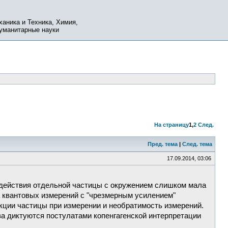
ханика и Техника, Химия,
Гуманитарные науки
На страницу
1
,
2
След.
Пред. тема
|
След. тема
17.09.2014, 03:06
модействия отдельной частицы с окружением слишком мала
а квантовых измерений с "чрезмерным усилением"
кции частицы при измерении и необратимость измерений.
тва диктуются постулатами копенгагенской интерпретации