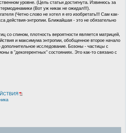
ственном уровне. (Цель статьи достигнута. Извинюсь за
ермодинамики (Вот уж никак не ожидал!!!).
еля (Четно слово не хотел я его изобретать!!! Сам как-
са действия-энтропии. Ближайшая - это не обязательно
стиц со спином, плотность вероятности является матрицей,
ействия и максимума энтропии, обобщенное второе начало
о дополнительное исследование. Бозоны - частицы с
ны в "декогерентных" состояниях. Это как-то связано с
ЕЙСТВИЯ
ника