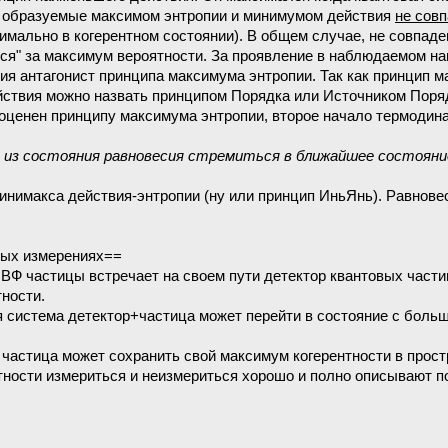
 образуемые максимом энтропии и минимумом действия
не сов
нимально в когерентном состоянии). В общем случае, не совпа
ься" за максимум вероятности. За проявление в наблюдаемом на
ия антагонист принципа максимума энтропии. Так как принцип 
йствия можно назвать принципом Порядка или Источником Поря
ноценен принципу максимума энтропии, второе начало термоди
 из состояния равновесия стремиться в ближайшее состояни
инимакса действия-энтропии (ну или принцип ИньЯнь). Равнове
вых измерениях==
 ВФ частицы встречает на своем пути детектор квантовых част
ности.
 система детектор+частица может перейти в состояние с больш
частица может сохранить свой максимум когерентности в прост
ости измериться и неизмериться хорошо и полно описывают по