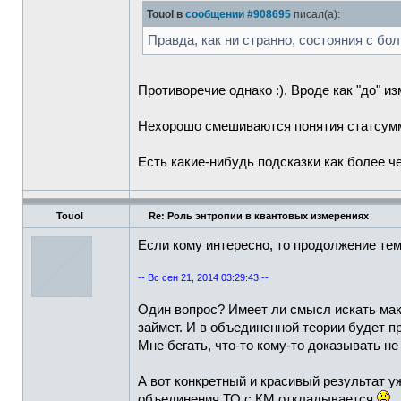
Touol в
сообщении #908695
писал(а):
Правда, как ни странно, состояния с бо
Противоречие однако :). Вроде как "до" и
Нехорошо смешиваются понятия статсумма
Есть какие-нибудь подсказки как более ч
Touol
Re: Роль энтропии в квантовых измерениях
Если кому интересно, то продолжение те
-- Вс сен 21, 2014 03:29:43 --
Один вопрос? Имеет ли смысл искать мак
займет. И в объединенной теории будет п
Мне бегать, что-то кому-то доказывать не
А вот конкретный и красивый результат у
объединения ТО с КМ откладывается
.