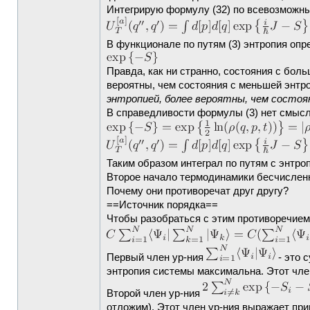
Интегрирую формулу (32) по всевозможны
В функционале по путям (3) энтропия опр
Правда, как ни странно, состояния с бол
вероятны, чем состояния с меньшей энтр
энтропией, более вероятны, чем состоя
В справедливости формулы (3) нет смысл
Таким образом интеграл по путям с энтро
Второе начало термодинамики бесчисленн
Почему они противоречат друг другу?
==Источник порядка==
Чтобы разобраться с этим противоречие
Первый член ур-ния
- это 
энтропия системы максимальна. Этот чле
Второй член ур-ния
отложим). Этот член ур-ния выражает при