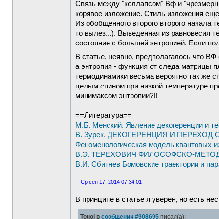
Связь между "коллапсом" Вф и "чрезмерны
корявое изложение. Стиль изложения еще
Из обобщенного второго второго начала т
то вылез...). Выведенная из равновесия 
состояние с большей энтропией. Если пол
В статье, неявно, предполагалось что ВФ
а энтропия - функция от следа матрицы 
термодинамики весьма вероятно так же с
целым спином при низкой температуре пре
минимаксом энтропии?!!
==Литература==
М.Б. Менский. Явление декогеренции и т
В. Зурек. ДЕКОГЕРЕНЦИЯ И ПЕРЕХОД
Феноменологическая модель квантовых и
В.Э. ТЕРЕХОВИЧ ФИЛОСОФСКО-МЕТ
В.И. Сбитнев Бомовские траектории и па
-- Ср сен 17, 2014 07:34:01 --
В принципе в статье я уверен, но есть не
Touol в
сообщении #908695
писал(а):