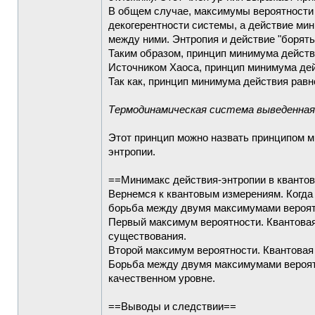
В общем случае, максимумы вероятности
декогерентности системы, а действие ми
между ними. Энтропия и действие "борят
Таким образом, принцип минимума действ
Источником Хаоса, принцип минимума де
Так как, принцип минимума действия рав
Термодинамическая система выведенная
Этот принцип можно назвать принципом м
энтропии.
==Минимакс действия-энтропии в кванто
Вернемся к квантовым измерениям. Когда
борьба между двумя максимумами вероят
Первый максимум вероятности. Квантовая
существования.
Второй максимум вероятности. Квантовая 
Борьба между двумя максимумами вероятн
качественном уровне.
==Выводы и следствии==