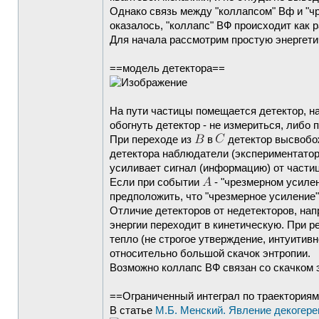
Однако связь между "коллапсом" Вф и "ч
оказалось, "коллапс" ВФ происходит как р
Для начала рассмотрим простую энергети
==модель детектора==
На пути частицы помещается детектор, 
обогнуть детектор - не измериться, либо
При переходе из
в
детектор высвобож
детектора наблюдатели (экспериментато
усиливает сигнал (информацию) от части
Если при событии
- "чрезмерном усиле
предположить, что "чрезмерное усиление"
Отличие детекторов от недетекторов, нап
энергии переходит в кинетическую. При р
тепло (не строгое утверждение, интуитивн
относительно большой скачок энтропии.
Возможно коллапс ВФ связан со скачком
==Ограниченный интеграл по траекториям
В статье
М.Б. Менский. Явление декогер