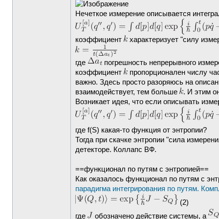
Нечеткое измерение описывается интеграл
коэффициент
характеризует "силу измер
где
погрешность непрерывного измер
коэффициент
пропорционален числу час
важно. Здесь просто разоряюсь на описан
взаимодействует, тем больше
. И этим о
Возникает идея, что если описывать изм
где f(S) какая-то функция от энтропии?
Тогда при скачке энтропии "сила измерен
детекторе. Коллапс ВФ.
==функционал по путям с энтропией==
Как оказалось функционал по путям с эн
парадигма интегрирования по путям. Ком
(2)
где
обозначено действие системы, а