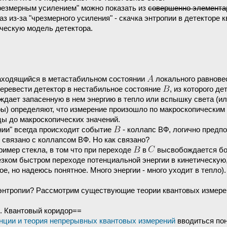
резмерным усилением" можно показать из
совершенно элемент
аз из-за "чрезмерного усиления" - скачка энтропии в детекторе 
ческую модель детектора.
находящийся в метастабильном состоянии
локального равновес
 перевести детектор в нестабильное состояние
, из которого д
дает запасенную в нем энергию в тепло или вспышку света (или
ры) определяют, что измерение произошло по макроскопически
цы до макроскопических значений.
нии" всегда происходит событие
- коллапс ВФ, логично предп
 связано с коллапсом ВФ. Но как связано?
ример стекла, в том что при переходе
в
высвобождается бо
езком быстром переходе потенциальной энергии в кинетическую,
ое, но надеюсь понятное. Много энергии - много уходит в тепло
 энтропии? Рассмотрим существующие теории квантовых измере
. Квантовый коридор==
енции и теория непрерывных квантовых измерений
вводиться пон