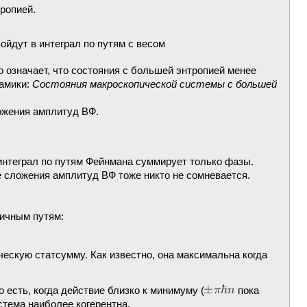
ропией.
ойдут в интеграл по путям с весом
о означает, что состояния с большей энтропией менее
намики:
Состояния макроскопической системы с большей
ожения амплитуд ВФ.
 интеграл по путям Фейнмана суммирует только фазы.
 сложения амплитуд ВФ тоже никто не сомневается.
ичным путям:
ческую статсумму. Как известно, она максимальна когда
То есть, когда действие близко к минимуму (
пока
стема наиболее когерентна.