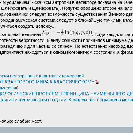
м усилением" - скачком энтропии в детекторе показана на каче
 шлейфовать и щлейфовать). Попутно обобщено второе начало т
ермодинамики следует возможность существования Вечного двигат
термодинамическая система следует в
ближайшую
точку минимак
учиться создать цепочку...
 скалярная величина
. Тогда как, для ча
плотности вероятности. В виду общности принципов минимума д
праведливо и для частиц со спином. Но естественно необходим
дпочитают находиться в одном когерентном состоянии, а фермио
еория непрерывных квантовых измерений
 ОТ КВАНТОВОГО МИРА К КЛАССИЧЕСКОМУ
змерений
ОДОЛОГИЧЕСКИЕ ПРОБЛЕМЫ ПРИНЦИПА НАИМЕНЬШЕГО Д
радигма интегрирования по путям. Комплексная Лагранжева меха
сколько слабых мест.