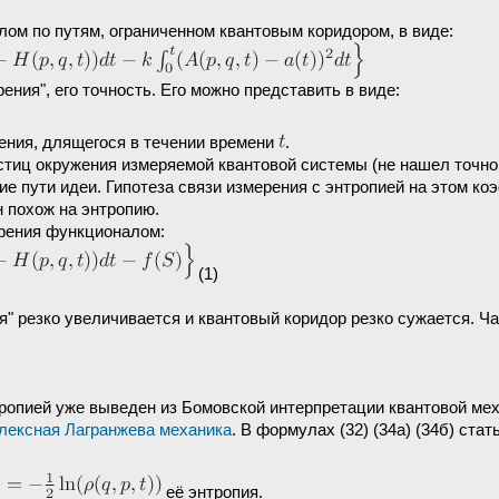
ом по путям, ограниченном квантовым коридором, в виде:
ения", его точность. Его можно представить в виде:
ения, длящегося в течении времени
.
тиц окружения измеряемой квантовой системы (не нашел точной
ие пути идеи. Гипотеза связи измерения с энтропией на этом 
н похож на энтропию.
ерения функционалом:
(1)
ия" резко увеличивается и квантовый коридор резко сужается. Ч
тропией уже выведен из Бомовской интерпретации квантовой мех
плексная Лагранжева механика
. В формулах (32) (34а) (34б) ста
её энтропия.