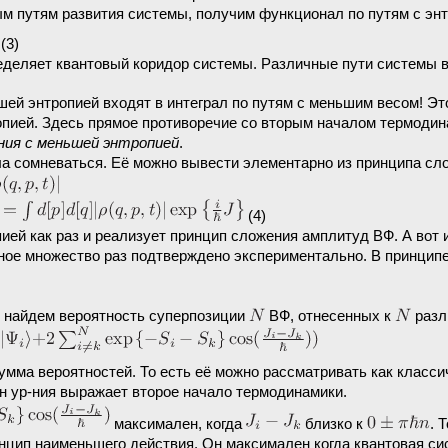
м путям развития системы, получим функционал по путям с энт
(3)
еделяет квантовый коридор системы. Различные пути системы в
ьшей энтропией входят в интеграл по путям с меньшим весом! Эт
опией. Здесь прямое противоречие со вторым началом термоди
ния с меньшей энтропией
.
а сомневаться. Её можно вывести элементарно из принципа сл
(4)
пией как раз и реализует принцип сложения амплитуд ВФ. А вот
ое множество раз подтверждено экспериментально. В принципе
м найдем вероятность суперпозиции
ВФ, отнесенных к
разл
сумма вероятностей. То есть её можно рассматривать как класси
н ур-ния выражает второе начало термодинамики.
максимален, когда
близко к
. 
нцип наименьшего действия. Он максимален когда квантовая си