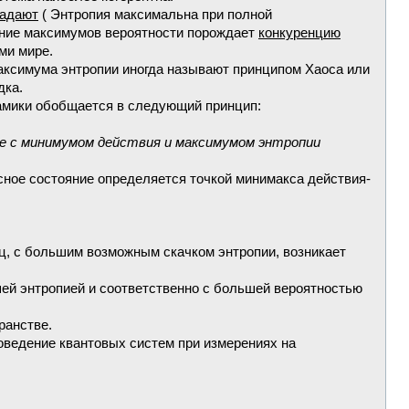
падают
( Энтропия максимальна при полной
дение максимумов вероятности порождает
конкуренцию
ми мире.
максимума энтропии иногда называют принципом Хаоса или
дка.
намики обобщается в следующий принцип:
е с минимумом действия и максимумом энтропии
сное состояние определяется точкой минимакса действия-
иц, с большим возможным скачком энтропии, возникает
ей энтропией и соответственно с большей вероятностью
ранстве.
ведение квантовых систем при измерениях на