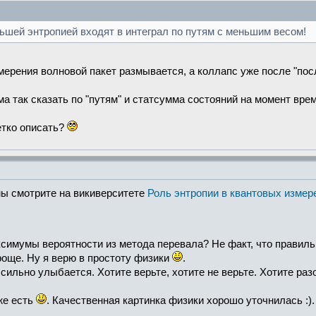
льшей энтропией входят в интеграл по путям с меньшим весом!
змерения волновой пакет размывается, а коллапс уже после "пос
 так сказать по "путям" и статсумма состояний на момент врем
етко описать?
мы смотрите на викиверситете
Роль энтропии в квантовых измер
симумы вероятности из метода перевала? Не факт, что правиль
роще. Ну я верю в простоту физики
.
 сильно улыбается. Хотите верьте, хотите не верьте. Хотите раз
же есть
. Качественная картинка физики хорошо уточнилась :).