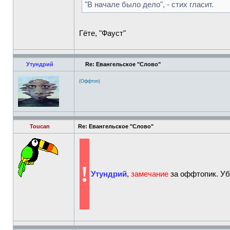
"В начале было дело", - стих гласит.
Гёте, "Фауст"
Утундрий
Re: Евангельское "Слово"
(Оффтоп)
Toucan
Re: Евангельское "Слово"
!
Утундрий
,
замечание
за оффтопик. Убр