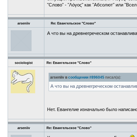
"Слово" - "Λόγος" как "Абсолют" или "Все
arseniiv
Re: Евангельское "Слово"
А что вы на древнегреческом останавлива
sociologist
Re: Евангельское "Слово"
arseniiv в
сообщении #896045
писал(а):
А что вы на древнегреческом останавли
Нет. Евангелие изначально было написан
arseniiv
Re: Евангельское "Слово"