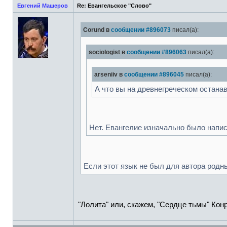
Евгений Машеров
Re: Евангельское "Слово"
Corund в
сообщении #896073
писал(а):
sociologist в
сообщении #896063
писал(а):
arseniiv в
сообщении #896045
писал(а):
А что вы на древнегреческом остана
Нет. Евангелие изначально было напис
Если этот язык не был для автора родным
"Лолита" или, скажем, "Сердце тьмы" Кон