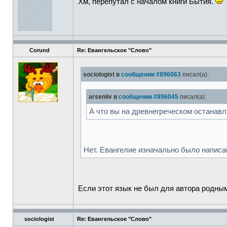
Хм, перепутал с началом книги Бытия.
Corund
Re: Евангельское "Слово"
sociologist в
сообщении #896063
писал(а):
arseniiv в
сообщении #896045
писал(а):
А что вы на древнегреческом останавл
Нет. Евангелие изначально было написа
Если этот язык не был для автора родным 
sociologist
Re: Евангельское "Слово"