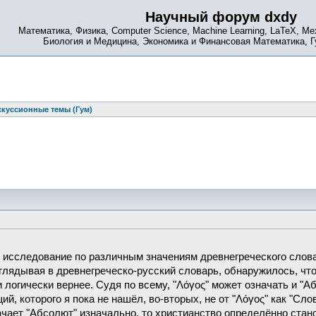
Научный форум dxdy
Математика, Физика, Computer Science, Machine Learning, LaTeX, Ме
Биология и Медицина, Экономика и Финансовая Математика, 
куссионные темы (Гум)
исследование по различным значениям древнегреческого слова "
глядывая в древнегреческо-русский словарь, обнаружилось, что 
 логически вернее. Судя по всему, "Λόγος" может означать и "А
й, которого я пока не нашёл, во-вторых, не от "Λόγος" как "Сл
ачает "Абсолют" изначально, то христианство определённо стан