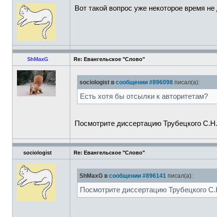
Вот такой вопрос уже некоторое время не
ShMaxG
Re: Евангельское "Слово"
sociologist в
сообщении #896098
писал(а):
Есть хотя бы отсылки к авторитетам?
Посмотрите диссертацию Трубецкого С.Н.,
sociologist
Re: Евангельское "Слово"
ShMaxG в
сообщении #896141
писал(а):
Посмотрите диссертацию Трубецкого С.Н.