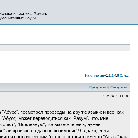
ханика и Техника, Химия,
Гуманитарные науки
На страницу
1
,
2
,
3
,
4
,
5
След.
Пред. тема
|
След. тема
14.08.2014, 11:19
Λόγος", посмотрел переводы на другие языки; и все, как
"Λόγος" может переводиться как "Разум", что, мне
бсолют", "Вселенную", только во-первых, нужен
ово" ли произошло данное понимание? Однако, если
овится пантеистичным (если подставить вместо "Λόγος" как