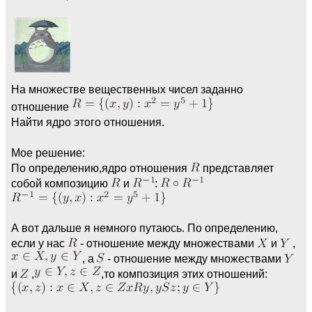
На множестве вещественных чисел заданно
отношение
Найти ядро этого отношения.
Мое решение:
По определению,ядро отношения
представляет
собой композицию
и
:
А вот дальше я немного путаюсь. По определению,
если у нас
- отношение между множествами
и
,
, а
- отношение между множествами
и
,
,то композиция этих отношений: