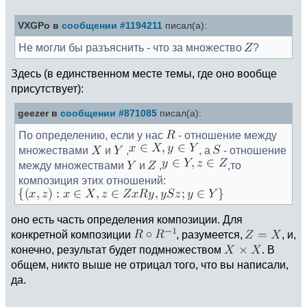
VXGPo в
сообщении #1194211
писал(а):
Не могли бы разъяснить - что за множество
?
Здесь (в единственном месте темы, где оно вообще
присутствует):
geezer в
сообщении #871085
писал(а):
По определению, если у нас
- отношение между
множествами
и
,
, а
- отношение
между множествами
и
,
,то
композиция этих отношений:
оно есть часть определения композиции. Для
конкретной композиции
, разумеется,
, и,
конечно, результат будет подмножеством
. В
общем, никто выше не отрицал того, что вы написали,
да.