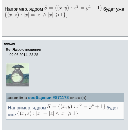
Например, ядром
будет уже
.
geezer
Re: Ядро отношения
02.06.2014, 23:28
arseniiv в
сообщении #871178
писал(а):
Например, ядром
будет
уже
.