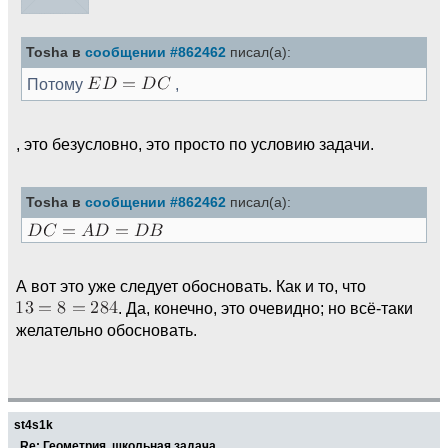
Tosha в
сообщении #862462
писал(а):
Потому
,
, это безусловно, это просто по условию задачи.
Tosha в
сообщении #862462
писал(а):
А вот это уже следует обосновать. Как и то, что
. Да, конечно, это очевидно; но всё-таки
желательно обосновать.
st4s1k
Re: Геометрия, школьная задача