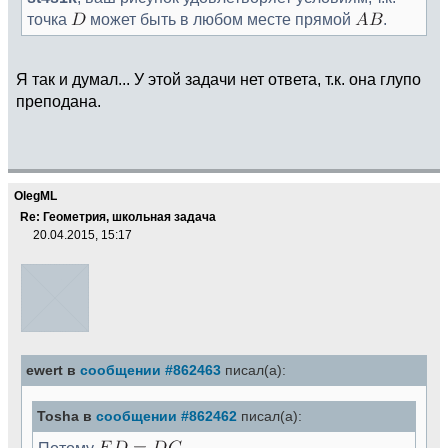
точка
может быть в любом месте прямой
.
Я так и думал... У этой задачи нет ответа, т.к. она глупо
преподана.
OlegML
Re: Геометрия, школьная задача
20.04.2015, 15:17
ewert в
сообщении #862463
писал(а):
Tosha в
сообщении #862462
писал(а):
Потому
,