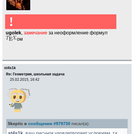
!
ugolek
,
замечание
за неоформление формул
ом
st4s1k
Re: Геометрия, школьная задача
25.02.2015, 16:42
Skeptic в
сообщении #979730
писал(а):
st4s1k
, ваш рисунок удовлетворяет условиям, т.к.